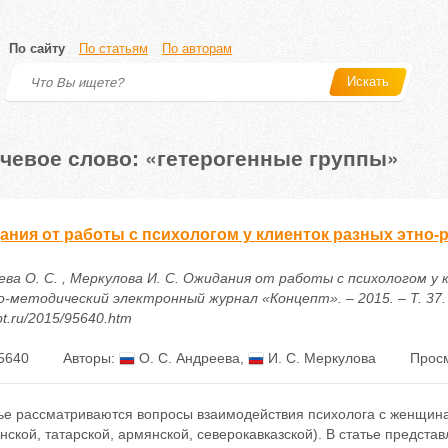
По сайту
По статьям
По авторам
Искать
чевое слово: «гетерогенные группы»
ания от работы с психологом у клиенток разных этно-
ева О. С. , Меркулова И. С. Ожидания от работы с психологом у 
-методический электронный журнал «Концепт». – 2015. – Т. 37. – 
t.ru/2015/95640.htm
5640
Авторы:
О. С. Андреева
,
И. С. Меркулова
Просм
тье рассматриваются вопросы взаимодействия психолога с женщина
нской, татарской, армянской, северокавказской). В статье предста