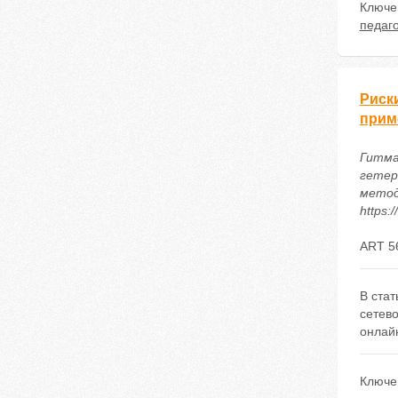
Ключе
педаг
Риск
прим
Гитма
гетер
методи
https:
ART 5
В стат
сетево
онлайн
Ключе