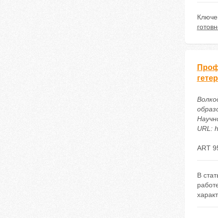
Ключе
готовн
Проф
гете
Волко
образ
Научн
URL: h
ART 9
В ста
работ
харак