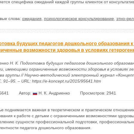
ется специфика ожиданий каждой группы клиенток от консультатив
вые слова:
ожидания
,
психологическое консультирование
,
этно-рел
отовка будущих педагогов дошкольного образования к
ниченные возможности здоровья в условиях гетероген
енко Н. К. Подготовка будущих педагогов дошкольного образован
и, имеющими ограниченные возможности здоровья в условиях г
ва группы // Научно-методический электронный журнал «Концепт»
С. 91–95. – URL: https://e-koncept.ru/2015/95641.htm
5641
Автор:
Н. К. Андриенко
Просмотров: 2941
ье поднимается важная в теоретическом и практическом отношении
ования к работе с детьми с ограниченными возможностями здоровь
елению сущности профессиональной подготовки, профессионально
тентности педагога дошкольного образования.