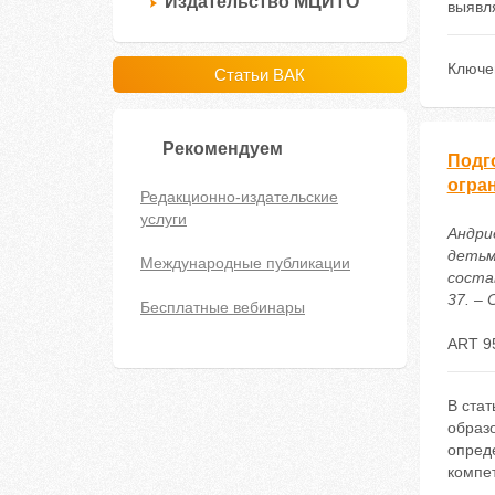
Издательство МЦИТО
выявля
Ключе
Статьи ВАК
Рекомендуем
Подг
огра
Редакционно-издательские
услуги
Андри
детьм
Международные публикации
соста
37. – 
Бесплатные вебинары
ART 9
В стат
образ
опред
компе