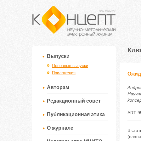
Клю
Выпуски
Основные выпуски
Приложения
Ожид
Авторам
Андре
Научно
koncep
Редакционный совет
ART 9
Публикационная этика
О журнале
В ста
(славя