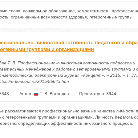
вые слова:
дошкольное образование
,
компетентность
,
профессиона
ость
,
ограниченные возможности здоровья
,
гетерогенные группы
ессионально-личностная готовность педагогов и обра
рогенными группами и организациями
дав Т. В. Профессионально-личностная готовность педагогов и
овательных менеджеров к работе с гетерогенными группами и о
о-методический электронный журнал «Концепт». – 2015. – Т. 37. 
ttps://e-koncept.ru/2015/95643.htm
5643
Автор:
Т. В. Волкодав
Просмотров: 3944
тье рассматриваются профессионально важные качества личности п
е с гетерогенными группами и организациями. Личность педагога 
теристик, определяющих эффективность инклюзивного процесса.