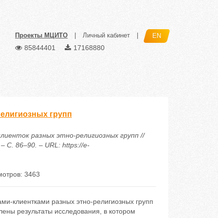
Проекты МЦИТО
|
Личный кабинет
|
EN
85844401
17168880
религиозных групп
клиенток разных этно-религиозных групп //
С. 86–90. – URL: https://e-
отров: 3463
ми-клиентками разных этно-религиозных групп
влены результаты исследования, в котором