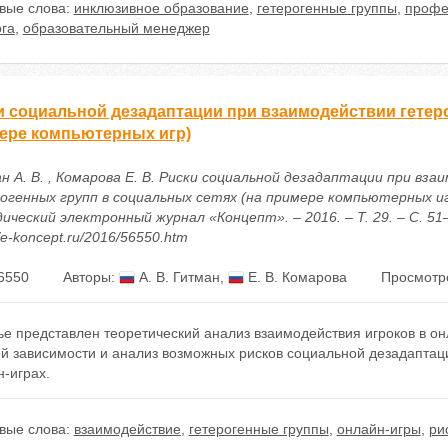
вые слова:
инклюзивное образование
,
гетерогенные группы
,
профе
ога
,
образовательный менеджер
и социальной дезадаптации при взаимодействии гетеро
ере компьютерных игр)
н А. В. , Комарова Е. В. Риски социальной дезадаптации при вза
огенных групп в социальных сетях (на примере компьютерных игр
ческий электронный журнал «Концепт». – 2016. – Т. 29. – С. 51–
//e-koncept.ru/2016/56550.htm
6550
Авторы:
А. В. Гитман
,
Е. В. Комарова
Просмотр
ье представлен теоретический анализ взаимодействия игроков в 
й зависимости и анализ возможных рисков социальной дезадаптаци
-играх.
вые слова:
взаимодействие
,
гетерогенные группы
,
онлайн-игры
,
ри