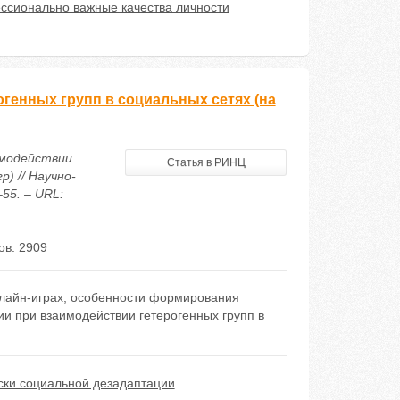
ссионально важные качества личности
генных групп в социальных сетях (на
имодействии
Статья в РИНЦ
) // Научно-
55. – URL:
ов: 2909
онлайн-играх, особенности формирования
и при взаимодействии гетерогенных групп в
ски социальной дезадаптации