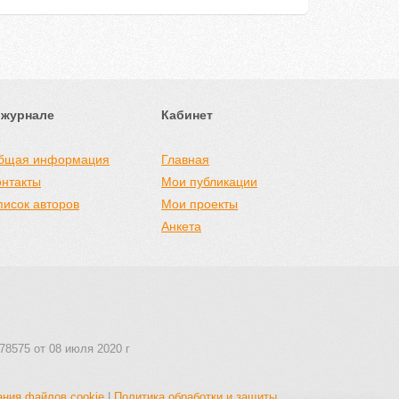
 журнале
Кабинет
бщая информация
Главная
онтакты
Мои публикации
писок авторов
Мои проекты
Анкета
78575 от 08 июля 2020 г
ания файлов cookie
|
Политика обработки и защиты