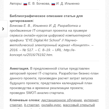
Авторы:
Е. В. Бочкова
,
И. Д. Ильченко
Библиографическое описание статьи для
цитирования:
Бочкова Е. В., Ильченко И. Д. Разработка и
продвижение IT-стартап проекта на примере
сервиса онлайн-курсов цифровой компьютерной
графики “EYE.Digital Art School” // Научно-
методический электронный журнал «Концепт». –
2016. – № S17. – С. 8–19. – URL: http://e-
koncept.ru/2016/76192.htm.
Аннотация.
В предложенной статье представлен
авторский проект IT-стартапа. Разработан бизнес-план
данного проекта; произведен расчет затрат запуска
будущего проекта; представлен календарный план
производства и времени реализации проекта;
проведен SWOT-анализ стартапа.
Ключевые слова:
дистанционное обучение
,
интернет
,
стартап
,
it-стартап
,
онлайн-курс
,
массовый открытый