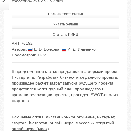
koncept.ru/2016/76192.htm
Полный текст статьи
Читать онлайн
Статья в РИНЦ
ART 76192
Авторы:
Е. В. Бочкова
,
И. Д. Ильченко
Просмотров: 16341
В предложенной статье представлен авторский проект
IT-стартапа. Разработан бизнес-план данного проекта;
произведен расчет затрат запуска будущего проекта;
представлен календарный план производства и
времени реализации проекта; проведен SWOT-анализ
стартапа.
Ключевые слова:
дистанционное обучение
,
интернет
,
стартап
,
it-стартап
,
онлайн-курс
,
массовый открытый
онлайн-курс (моок)