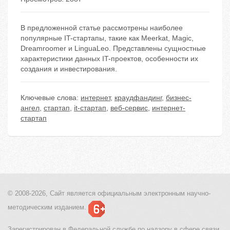
В предложенной статье рассмотрены наиболее
популярные IT-стартапы, такие как Meerkat, Magic,
Dreamroomer и LinguaLeo. Представлены сущностные
характеристики данных IT-проектов, особенности их
создания и инвестирования.
Ключевые слова:
интернет
,
краудфандинг
,
бизнес-
ангел
,
стартап
,
it-стартап
,
веб-сервис
,
интернет-
стартап
© 2008-2026, Сайт является
официальным электронным
научно-
методическим изданием.
Зарегистрирован в Федеральной службе по надзору в сфере связи,