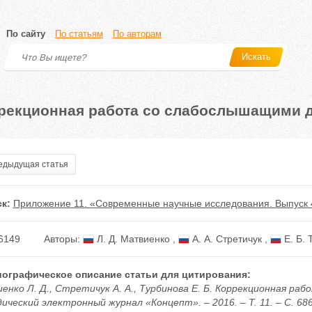
По сайту
По статьям
По авторам
Искать
рекционная работа со слабослышащими 
дыдущая статья
к:
Приложение 11. «Современные научные исследования. Выпуск 
6149
Авторы:
Л. Д. Матвиенко
,
А. А. Стретичук
,
Е. Б. 
ографическое описание статьи для цитирования:
енко Л. Д., Стретичук А. А., Турбинова Е. Б. Коррекционная ра
ческий электронный журнал «Концепт». – 2016. – Т. 11. – С. 686–6