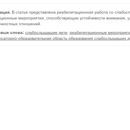
ация.
В статье представлена реабилитационная работа со слабо
кционные мероприятия, способствующие устойчивости внимания, у
чностных отношений.
вые слова:
слабослышащие дети
,
реабилитационные мероприят
нсаторно-образовательная область образования слабослышащих д