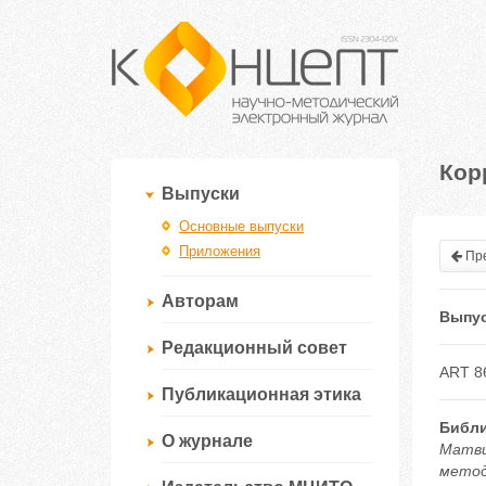
Кор
Выпуски
Основные выпуски
Приложения
Пре
Авторам
Выпус
Редакционный совет
ART 8
Публикационная этика
Библи
О журнале
Матви
методи