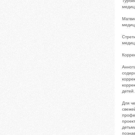
Турби
медици
Матви
медици
Стрет
медици
Корре
Аннот
содер
корре
корре
детей.
Для ч
свеже
профе
проек
детьм
позна