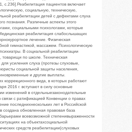
 с.236].Реабилитация пациентов включает
огическую, социальную, техническую,
льной реабилитации детей с дефектами слуха
го познания. Различные аспекты этого
гами, социальными психологами, которые
.Медицинская реабилитация слабослышащих
орнокурортное лечение. Физическая
бной гимнастикой, массажем. Психологическую
 психиатры. В социальной реабилитации
я, товарищи по школе. Техническая
для усиления слуха (протезы слуховые,
 юристы социальной защиты населения,
иновременные и другие выплаты.
х коррекционного вида, в которых работают
аря 2016 г. вступают в силу основные
нии изменений в отдельныезаконодательные
 связи с ратификацией Конвенции о правах
ние последнихнескольких лет в Российской
в создана обновленная правовая база
 барьерами всевозможной степенивыраженности
 ситуациях на объектахсоциальной
ических средств реабилитации(слуховых