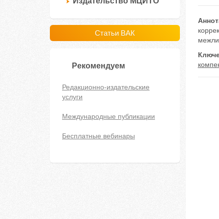
Издательство МЦИТО
Аннот
корре
Статьи ВАК
межли
Ключе
компе
Рекомендуем
Редакционно-издательские
услуги
Международные публикации
Бесплатные вебинары