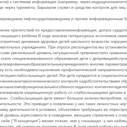
атов) к системам информации (например, через индукционныепетл
е через турникеты. Барьером служит и средство контроля для лиц
переводчика,тифлосурдопереводчика и прочие информационные б
нение препятствий по предоставлениюинформации, допуск сурдопе
слышащего ребёнка.В ходе анализа литературных источников нами
гоприятная динамика здоровья детей школьного возрастас нарушен
овательных учреждениях. При опросе респондентов мы установил
ссови увеличенный уровень ситуационной тревожностипо сравнен
а этапе специализированного образования дети с депривациейслух
ализированныеобразовательныеучрежденияпо многим параметрам 
му есть необходимостьусиления профилактической направленности
литациислабослышащих детей.Эти дети нуждаются в социальнопсих
ечениисанитарногигиенического контроля надобстоятельствами об
ватьанатомофункциональныеособенностиданного контингентадетей
ализировали коррекционную работу со слабослышащими детьми в 
мок». Слабослышащие дети имеют большое количествопроблем, с
ительности. Это приводит к появлению у них таких личностных чер
амму деятельности в условиях, объективно требующих ее перестро
ий уровень агрессивности в поведении, меньшее стремление к сот
 себе ("Я концепция") менее точная, чем у слышащих: у них набл
жностях, об оценке их другими людьми.В ходе своей работы мы а