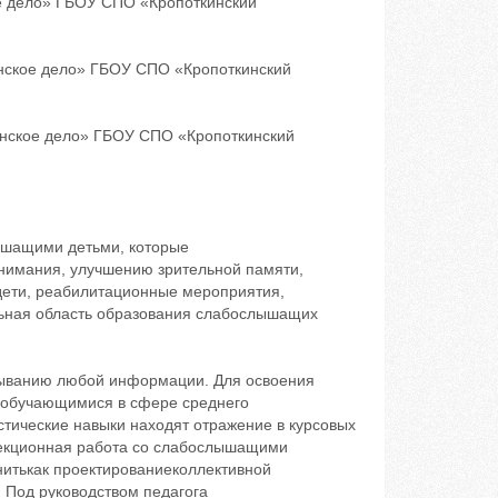
е дело» ГБОУ СПО «Кропоткинский
нское дело» ГБОУ СПО «Кропоткинский
ринское дело» ГБОУ СПО «Кропоткинский
ышащими детьми, которые
нимания, улучшению зрительной памяти,
ети, реабилитационные мероприятия,
льная область образования слабослышащих
тыванию любой информации. Для освоения
е обучающимися в сфере среднего
ические навыки находят отражение в курсовых
ррекционная работа со слабослышащими
нитькак проектированиеколлективной
 Под руководством педагога