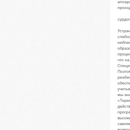
аппар
проход
сурдо
Устра
слабо
небла
образ
проце
что н
Специ
Поэто
реаби
обесп
учиты
мы ан
«Тере
действ
прогр
высок
самом
возмо