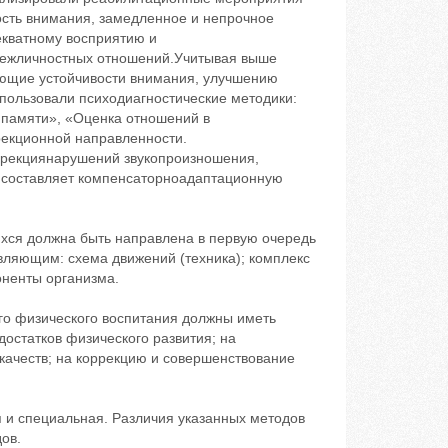
ость внимания, замедленное и непрочное
екватному восприятию и
ежличностных отношений.Учитывая выше
ющие устойчивости внимания, улучшению
пользовали психодиагностические методики:
 памяти», «Оценка отношений в
рекционной направленности.
ррекциянарушений звукопроизношения,
и составляет компенсаторноадаптационную
хся должна быть направлена в первую очередь
авляющим: схема движений (техника); комплекс
оненты организма.
го физического воспитания должны иметь
остатков физического развития; на
качеств; на коррекцию и совершенствование
 и специальная. Различия указанных методов
ов.