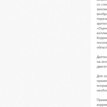
со сл
запоми
вообр
переч
зрите
«Оцен
колле
Корре
логоп
облас
Деяте
на исп
двига
Для о
преим
испра
необх
Приме
корре