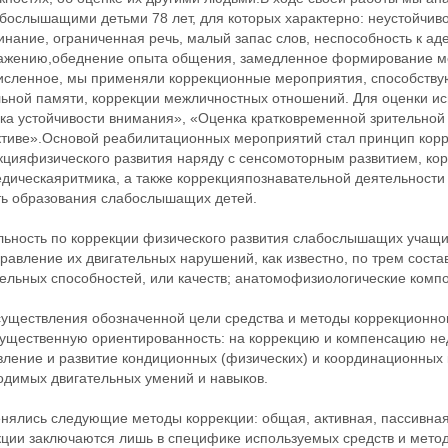
абослышащими детьми 78 лет, для которых характерно: неустойчив
нание, ограниченная речь, малый запас слов, неспособность к ад
ажению,обеднение опыта общения, замедленное формирование м
исленное, мы применяли коррекционные мероприятия, способству
льной памяти, коррекции межличностных отношений. Для оценки ис
ка устойчивости внимания», «Оценка кратковременной зрительной
ктиве».Основой реабилитационных мероприятий стал принцип кор
кцияфизического развития наряду с сенсомоторным развитием, ко
едическаяритмика, а также коррекцияпознавательной деятельност
ть образования слабослышащих детей.
льность по коррекции физического развития слабослышащих учащи
равление их двигательных нарушений, как известно, по трем сост
тельных способностей, или качеств; анатомофизиологические комп
существления обозначенной цели средства и методы коррекционно
ущественную ориентированность: на коррекцию и компенсацию нед
вление и развитие кондиционных (физических) и координационных 
одимых двигательных умений и навыков.
нялись следующие методы коррекции: общая, активная, пассивная
кции заключаются лишь в специфике используемых средств и метод