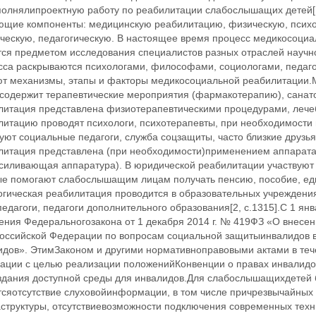
олнялипроектную работу по реабилитации слабослышащих детей[1,
ющие компоненты: медицинскую реабилитацию, физическую, психол
ческую, педагогическую. В настоящее время процесс медикосоциа
тся предметом исследования специалистов разных отраслей научно
сса раскрываются психологами, философами, социологами, педаго
ют механизмы, этапы и факторы медикосоциальной реабилитации
 содержит терапевтические мероприятия (фармакотерапию), санат
литация представлена физиотерапевтическими процедурами, лече
литацию проводят психологи, психотерапевты, при необходимости
уют социальные педагоги, служба соцзащиты, часто близкие друзь
литация представлена (при необходимости)применением аппарата 
усиливающая аппаратура). В юридической реабилитации участвуют
ые помогают слабослышащим лицам получать пенсию, пособие, ед
огическая реабилитация проводится в образовательных учреждения
едагоги, педагоги дополнительного образования[2, с.1315].С 1 янв
ения Федеральногозакона от 1 декабря 2014 г. № 419ФЗ «О внесе
Российской Федерации по вопросам социальной защитыинвалидов в
идов». ЭтимЗаконом и другими нормативноправовыми актами в тече
ации с целью реализации положенийКонвенции о правах инвалидо
здания доступной среды для инвалидов.Для слабослышащихдетей
тсяотсутствие слуховойинформации, в том числе причрезвычайных
структуры, отсутствиевозможности подключения современных техн