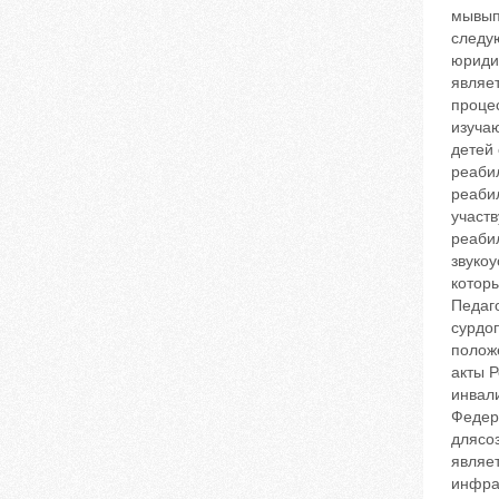
мывып
следу
юриди
являе
проце
изуча
детей
реаби
реаби
участв
реаби
звуко
котор
Педаг
сурдоп
полож
акты 
инвал
Федер
длясо
являе
инфра