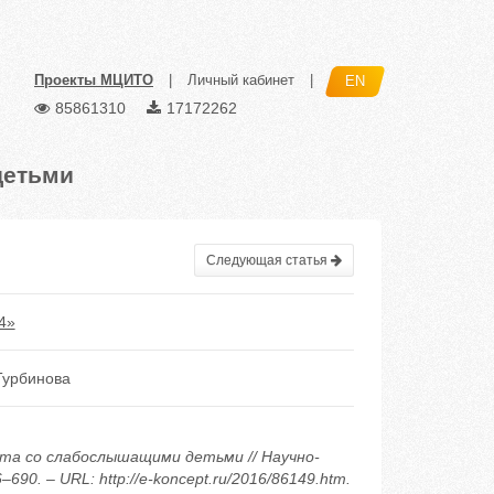
Проекты МЦИТО
|
Личный кабинет
|
EN
85861310
17172262
детьми
Следующая статья
4»
Турбинова
бота со слабослышащими детьми // Научно-
90. – URL: http://e-koncept.ru/2016/86149.htm.