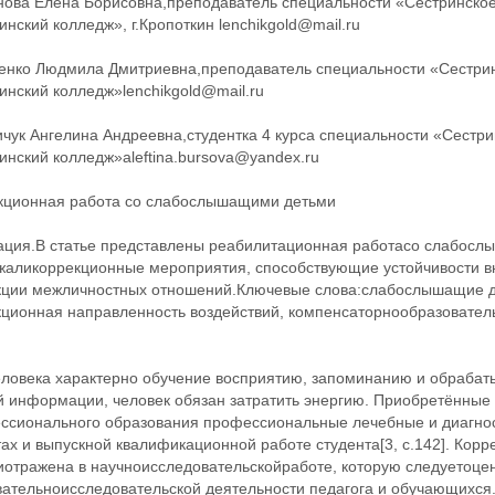
нова Елена Борисовна,преподаватель специальности «Сестринско
нский колледж», г.Кропоткин lenchikgold@mail.ru
енко Людмила Дмитриевна,преподаватель специальности «Сестри
нский колледж»lenchikgold@mail.ru
ичук Ангелина Андреевна,студентка 4 курса специальности «Сест
нский колледж»aleftina.bursova@yandex.ru
кционная работа со слабослышащими детьми
ация.В статье представлены реабилитационная работасо слабосл
жаликоррекционные мероприятия, способствующие устойчивости в
кции межличностных отношений.Ключевые слова:слабослышащие д
кционная направленность воздействий, компенсаторнообразовате
еловека характерно обучение восприятию, запоминанию и обраба
й информации, человек обязан затратить энергию. Приобретённы
ссионального образования профессиональные лечебные и диагност
тах и выпускной квалификационной работе студента[3, с.142]. Ко
иотражена в научноисследовательскойработе, которую следуетоце
вательноисследовательской деятельности педагога и обучающихся.