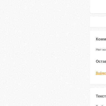
Комм
Нет к
Оста
Войди
Текст