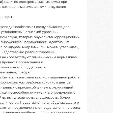
и),наличие электромагнитныхпомех при
 с кохлеарными имплантами, отсутствие
арьеры.
реводчикаоблегчают среду обитания для
 установлены невысокий уровень и
ием слуха, которые обучалисьв коррекционных
и выраженную напряженность адаптивных
ию со здоровымидетьми. Мы можем утверждать,
а недостаточно реабилитированы.
не соответствуют гигиеническим нормативам.
 процесса образования и
ологической поддержке, в
разования, требуют
.Как этап выпускной квалификационной работы
Кропоткинском реабилитационном центре
вязанных с приспособлением к окружающей
т, как неспособности изменить определенную
йки, импульсивность, внушаемость, более
рудничеству. Представление слабослышащего о
юдаются преувеличенные представления о своих
нализировали реабилитационные мероприятия