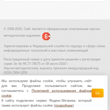
© 2008-2026, Сайт является
официальным электронным
научно-
методическим изданием.
Зарегистрирован в Федеральной службе по надзору в сфере связи,
информационных технологий и массовых коммуникаций.
Регистрационный номер и дата принятия решения о регистрации:
серия Эл № ФС77-78575 от 08 июля 2020 г
Научно-методическому журналу присвоен международный код
ISSN 2304-120X
Мы используем файлы cookie, чтобы улучшить сайт
МЦИТО
|
Школьные олимпиады и онлайн конкурсы для детей
|
для вас. Продолжая пользоваться сайтом, вы
Политика использования файлов cookie
|
Политика обработки и
защиты персональных данных
соглашаетесь с
Политикой использования файлов
Ок
cookie
.
Все материалы доступны по
лицензии Creative
К сайту подключен сервис Яндекс.Метрика, который
Commons С указанием авторства 4.0 Всемирная
.
также использует файлы cookie (
подробнее
)