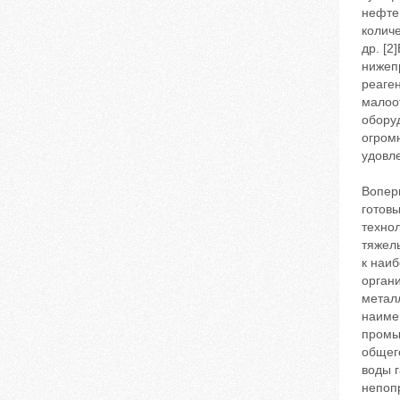
нефте
количе
др. [
нижеп
реаге
малоо
оборуд
огром
удовл
Вопер
готовы
техно
тяжел
к наи
органи
метал
наиме
промыв
общег
воды г
непоп