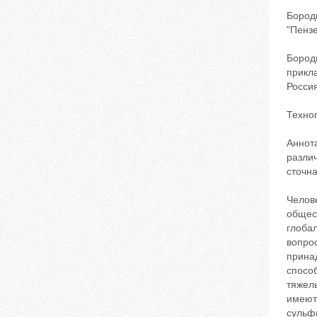
Бород
"Пензе
Бород
прикл
Россия
Техно
Аннот
разли
сточн
Челов
общес
глобал
вопро
прина
спосо
тяжел
имеют
сульф