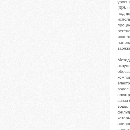
уровн
[3]Эл
под д
испол
процес
реген
испол
напряж
заряже
Метод
окруж
обесс
компон
элект
водос
элект
связи
воды.
фильтр
которы
анион
специа