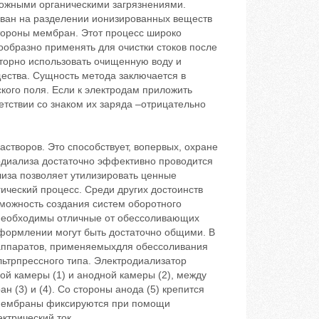
ожными органическими загрязнениями.
нован на разделении ионизированных веществ
тороны мембран. Этот процесс широко
ообразно применять для очистки стоков после
вторно использовать очищенную воду и
ества. Сущность метода заключается в
кого поля. Если к электродам приложить
етствии со знаком их заряда –отрицательно
творов. Это способствует, вопервых, охране
одиализа достаточно эффективно проводится
лиза позволяет утилизировать ценные
ический процесс. Среди других достоинств
зможность создания систем оборотного
необходимы отличные от обессоливающих
формлении могут быть достаточно общими. В
хаппаратов, применяемыхдля обессоливания
ьтрпрессного типа. Электродиализатор
ной камеры (1) и анодной камеры (2), между
 (3) и (4). Со стороны анода (5) крепится
 Мембраны фиксируются при помощи
ктрический ток.