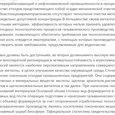
перерабатывающей и нефтехимической промышленности,в процесс
ство отходов,представляющего собой осадки механической очистки
2]Внастоящеевремяпрактически отсутствуют технологии очистки ме
редельно допустимой концентрации.В большинстве своем металл
нтными методами, эффективность которых нельзя признать удовле
тходных технологических процессов гальванического производства
ования, позволяющего обеспечить требования как технологического
ная роль отводится иматериалам, с помощью которых производитс
етворять всем требованиям, предъявляемым для водоочистки.
вых,должны быть доступными, во вторых должныиметь высокую мех
к многократной регенерации,в четвертыхустойчивость к агрессивн
логий является наиболее перспективным направлением совершенст
ые металлы, в целях улучшения качества окружающей среды.Сточн
более токсичным отходам промышленных предприятий. Они содержа
ческих и минеральных веществ: кислоты, щелочи, красители,раст
лов и щелочноземельных металлов и так далее. При нанесении гал
нований материалов.Основной объем сточных вод формируется в г
ных вод после операции подготовки и нанесения гальванических п
о объема) формируется за счет опорожнения отработанных техноло
альванических производств, являясь носителями токсических вещест
равимый ущерб биосфере. Официальная статистика свидетельствуе