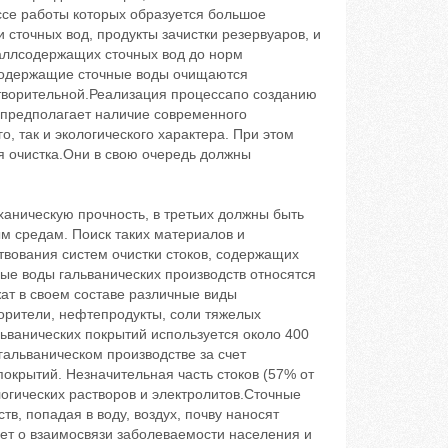
е работы которых образуется большое
 сточных вод, продукты зачистки резервуаров, и
таллсодержащих сточных вод до норм
содержащие сточные воды очищаются
творительной.Реализация процессапо созданию
 предполагает наличие современного
, так и экологического характера. При этом
я очистка.Они в свою очередь должны
аническую прочность, в третьих должны быть
ым средам. Поиск таких материалов и
вования систем очистки стоков, содержащих
ые воды гальванических производств относятся
т в своем составе различные виды
ворители, нефтепродукты, соли тяжелых
ьванических покрытий используется около 400
альваническом производстве за счет
окрытий. Незначительная часть стоков (57% от
гических растворов и электролитов.Сточные
в, попадая в воду, воздух, почву наносят
т о взаимосвязи заболеваемости населения и