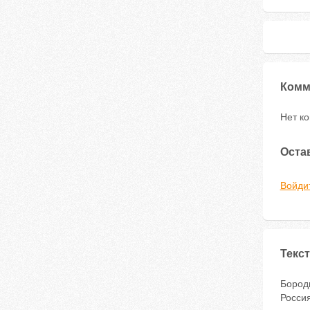
Комм
Нет к
Оста
Войди
Текст
Бород
Россия