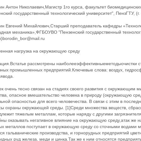
ин Антон Николаевич,Магистр 1го курса, факультет биомедицинск
нский государственный технологический университет", ПензГТУ, (г. 
ин Евгений Михайлович,Старший преподаватель кафедры «Техноло
адная механика»,ФГБОУВО "Пензенский государственный технологич
)borodin_bor@mail.ru
генная нагрузка на окружающую среду
ация.Встатье рассмотрены наиболееэффективныеметодыочистки ст
чных промышленных предприятий.Ключевые слова: воздух, гидросф
аявода.
ек очень тесно связан на стадиях своего развития с окружающим 
тва, опасное вмешательство человека в природу (окружающую сред
ьной опасностью для всего человечества. В связи с этим в послед
сы охраны окружающей среды. [1]Среди множества веществ, сбрас
длежит тяжелым металлам, которые наряду с другими загрязнител
бны оказывать негативное влияние на окружающую среду,атак же 
ых металлов поступает в окружающую среду со сточными водами м
ся гальванические производства, и горнорудных предприятий цве
идных руд железа, меди и цинка.Так же к ним относятся предпри