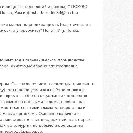
их и пищевых технологий и систем, ФГБОУВО
Пенза, Россия)tosha.borodin.94@mail.ru
гия машиностроения» цикл «Теоретическая и
еский университет" ПензГТУ (г. Пенза,
очных вод в гальваническом производстве
ера, очистка,мембрана,электродиализ,
миром. Свозникновением высокоиндустриального
у) стало резко усиливаться.Этостановиться
нее время все более актуальными становятся
ываемых со сточными водами, особая роль
ямиотносятся к химическим канцерогенам и
на живые организмы.Основное количество
ашиностроительных предприятий, на которых
тной металлургии по добыче и обогащению
ятиянефтедобывающей,