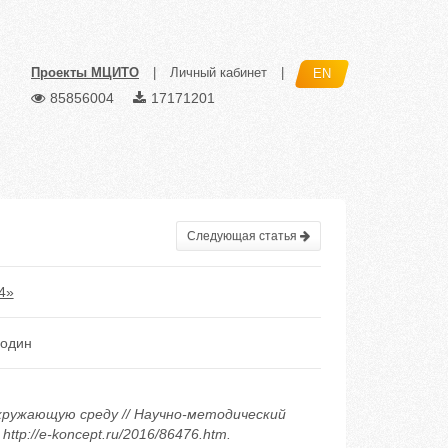
Проекты МЦИТО
|
Личный кабинет
|
EN
85856004
17171201
Следующая статья
4»
родин
 окружающую среду // Научно-методический
ttp://e-koncept.ru/2016/86476.htm.