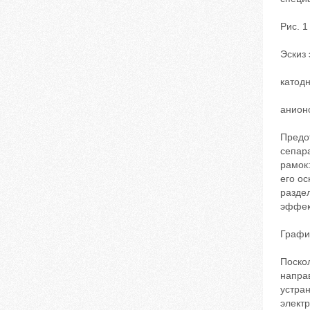
Рис. 1
Эскиз 
катод
анионо
Предо
сепар
рамок
его ос
разде
эффек
Графи
Поско
напра
устран
электр