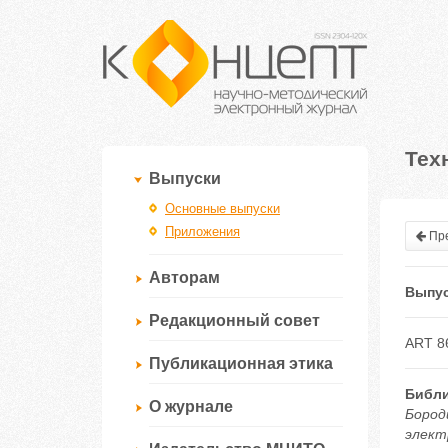
Тех
Выпуски
Основные выпуски
Приложения
Пре
Авторам
Выпус
Редакционный совет
ART 8
Публикационная этика
Библи
О журнале
Бороди
электр