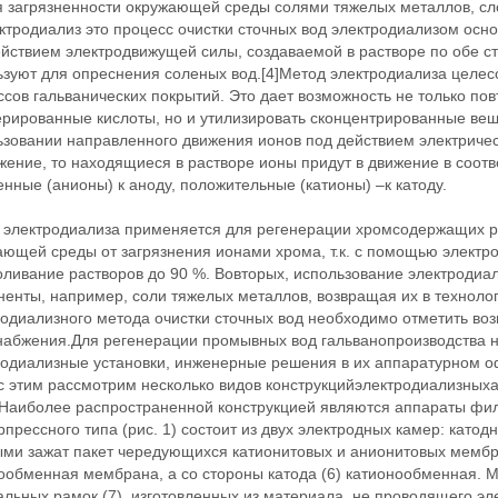
я загрязненности окружающей среды солями тяжелых металлов, сл
ектродиализ это процесс очистки сточных вод электродиализом ос
ействием электродвижущей силы, создаваемой в растворе по обе с
ьзуют для опреснения соленых вод.[4]Метод электродиализа целес
сов гальванических покрытий. Это дает возможность не только по
ерированные кислоты, но и утилизировать сконцентрированные вещ
ьзовании направленного движения ионов под действием электричес
ение, то находящиеся в растворе ионы придут в движение в соотв
нные (анионы) к аноду, положительные (катионы) –к катоду.
 электродиализа применяется для регенерации хромсодержащих рас
ающей среды от загрязнения ионами хрома, т.к. с помощью электр
оливание растворов до 90 %. Вовторых, использование электродиа
енты, например, соли тяжелых металлов, возвращая их в технолог
родиализного метода очистки сточных вод необходимо отметить во
набжения.Для регенерации промывных вод гальванопроизводства 
родиализные установки, инженерные решения в их аппаратурном о
 с этим рассмотрим несколько видов конструкцийэлектродиализны
 Наиболее распространенной конструкцией являются аппараты фил
прессного типа (рис. 1) состоит из двух электродных камер: катод
ми зажат пакет чередующихся катионитовых и анионитовых мембран
ообменная мембрана, а со стороны катода (6) катионообменная.
льных рамок (7), изготовленных из материала, не проводящего эле