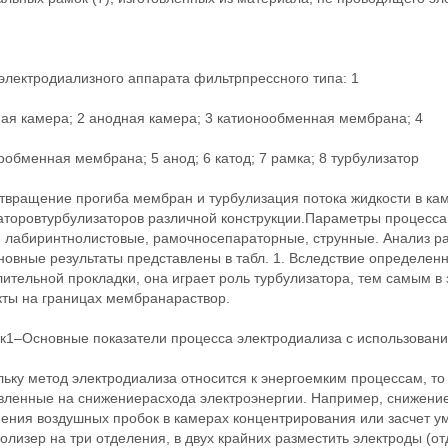
электродиализного аппарата фильтрпрессного типа: 1
ная камера; 2 анодная камера; 3 катионообменная мембрана; 4
обменная мембрана; 5 анод; 6 катод; 7 рамка; 8 турбулизатор
твращение прогиба мембран и турбулизация потока жидкости в ка
аторовтурбулизаторов различной конструкции.Параметры процесса
: лабиринтнолистовые, рамочносепараторные, струнные. Анализ р
новные результаты представлены в табл. 1. Вследствие определен
лительной прокладки, она играет роль турбулизатора, тем самым 
ты на границах мембранараствор.
к1–Основные показатели процесса электродиализа с использовани
льку метод электродиализа относится к энергоемким процессам, т
вленные на снижениерасхода электроэнергии. Например, снижение 
ения воздушных пробок в камерах концентрирования или засчет у
олизер на три отделения, в двух крайних разместить электроды (