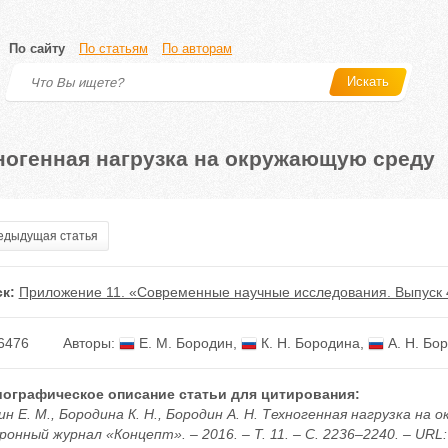
По сайту
По статьям
По авторам
Искать
ногенная нагрузка на окружающую среду
дыдущая статья
к:
Приложение 11. «Современные научные исследования. Выпуск 
6476
Авторы:
Е. М. Бородин
,
К. Н. Бородина
,
А. Н. Бо
ографическое описание статьи для цитирования:
н Е. М., Бородина К. Н., Бородин А. Н. Техногенная нагрузка на
онный журнал «Концепт». – 2016. – Т. 11. – С. 2236–2240. – URL: h