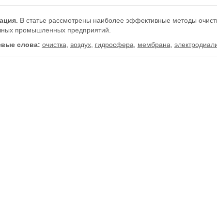
ация.
В статье рассмотрены наиболее эффективные методы очистк
чных промышленных предприятий.
вые слова:
очистка
,
воздух
,
гидросфера
,
мембрана
,
электродиал