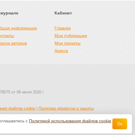
 журнале
Кабинет
бщая информация
Главная
онтакты
Мои публикации
писок авторов
Мои проекты
Анкета
78575 от 08 июля 2020 г
ания файлов cookie
|
Политика обработки и защиты
соглашаетесь с
Политикой использования файлов cookie
.
Ок
 авторства 4.0 Всемирная
.