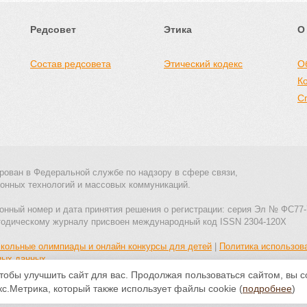
Редсовет
Этика
О
Состав редсовета
Этический кодекс
О
К
С
рован в Федеральной службе по надзору в сфере связи,
онных технологий и массовых коммуникаций.
онный номер и дата принятия решения о регистрации: серия Эл № ФС77-
тодическому журналу присвоен международный код ISSN 2304-120X
кольные олимпиады и онлайн конкурсы для детей
|
Политика использов
ных данных
тобы улучшить сайт для вас. Продолжая пользоваться сайтом, вы 
Все материалы доступны по
лицензии Creative Commons С указанием
с.Метрика, который также использует файлы cookie (
подробнее
)