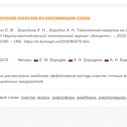
огенная нагрузка на окружающую среду
н Е. М. , Бородина К. Н. , Бородин А. Н. Техногенная нагрузка н
// Научно-методический электронный журнал «Концепт». – 2016. –
240. – URL: https://e-koncept.ru/2016/86476.htm
6476
Авторы:
Е. М. Бородин
,
К. Н. Бородина
,
А. Н. Бо
тье рассмотрены наиболее эффективные методы очистки сточных во
шленных предприятий.
вые слова:
очистка
,
воздух
,
гидросфера
,
мембрана
,
электродиализ