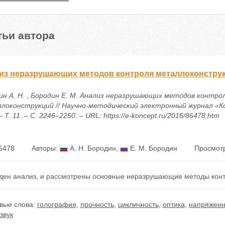
тьи автора
из неразрушающих методов контроля металлоконстру
ин А. Н. , Бородин Е. М. Анализ неразрушающих методов контро
локонструкций // Научно-методический электронный журнал «К
– Т. 11. – С. 2246–2250. – URL: https://e-koncept.ru/2016/86478.htm
6478
Авторы:
А. Н. Бородин
,
Е. М. Бородин
Просмотр
ден анализ, и рассмотрены основные неразрушающие методы конт
вые слова:
голография
,
прочность
,
цикличность
,
оптика
,
напряженн
звук