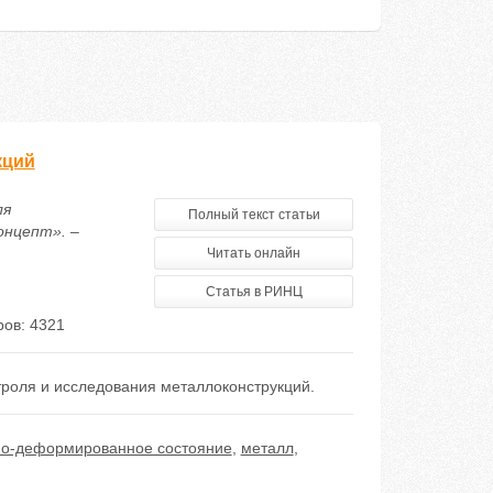
кций
ля
Полный текст статьи
онцепт». –
Читать онлайн
Статья в РИНЦ
ов: 4321
роля и исследования металлоконструкций.
о-деформированное состояние
,
металл
,