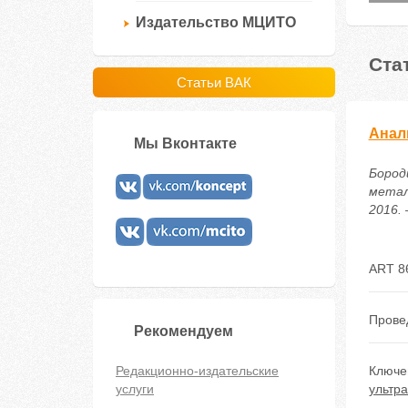
Издательство МЦИТО
Ста
Статьи ВАК
Анал
Мы Вконтакте
Бород
метал
2016. 
ART 8
Прове
Рекомендуем
Редакционно-издательские
Ключе
услуги
ультра