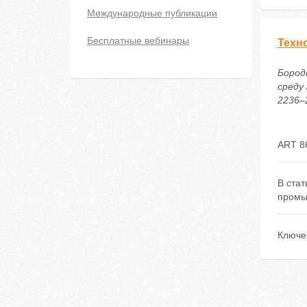
Международные публикации
Бесплатные вебинары
Техн
Бороди
среду 
2236–2
ART 8
В ста
промы
Ключе