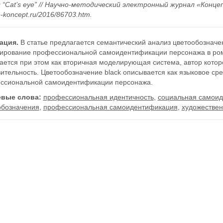
“Cat’s eye” // Научно-методический электронный журнал «Концепт»
/e-koncept.ru/2016/86703.htm.
ация.
В статье предлагается семантический анализ цветообозначе
ирование профессиональной самоидентификации персонажа в роман
ается при этом как вторичная моделирующая система, автор котор
вительность. Цветообозначение black описывается как языковое с
ссиональной самоидентификации персонажа.
вые слова:
профессиональная идентичность
,
социальная самои
обозначения
,
профессиональная самоидентификация
,
художестве