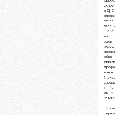
blueb
основ
с.6].
следо
относи
втори
с.2127
воспр
идент
позво
средс
обозн
лингв
профе
видов
(прио
специа
требуе
импли
катего
1)раз
опред