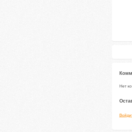
Комм
Нет к
Оста
Войди