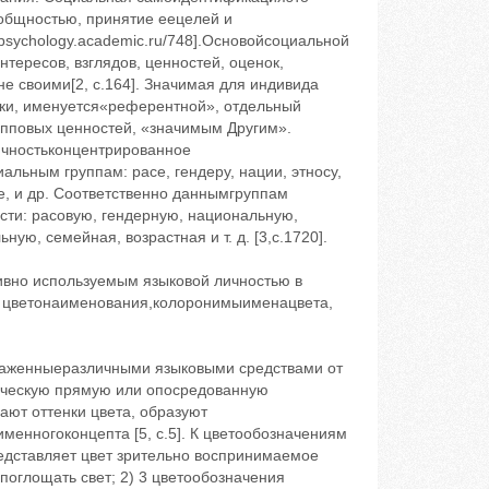
общностью, принятие еецелей и
/psychology.academic.ru/748].Основойсоциальной
ересов, взглядов, ценностей, оценок,
е своими[2, с.164]. Значимая для индивида
ки, именуется«референтной», отдельный
упповых ценностей, «значимым Другим».
чность‬концентрированное
льным группам: расе, гендеру, нации, этносу,
е, и др. Соответственно даннымгруппам
сти: расовую, гендерную, национальную,
ю, семейная, возрастная и т. д. [3,с.1720].
вно используемым языковой личностью в
к цветонаименования,колоронимыименацвета,
ыраженныеразличными языковыми средствами от
ическую прямую или опосредованную
вают оттенки цвета, образуют
енногоконцепта [5, с.5]. К цветообозначениям
едставляет цвет ‬зрительно воспринимаемое
поглощать свет; 2) 3 цветообозначения