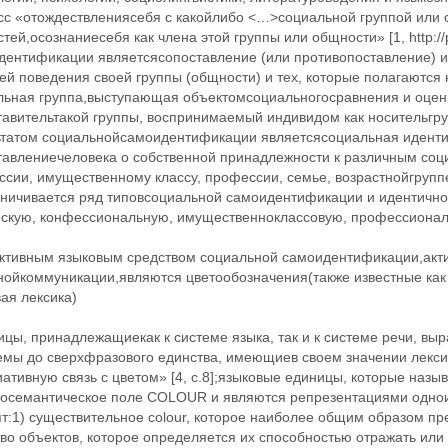
сс «отождествлениясебя с какойлибо <…>социальной группой или 
тей,осознаниесебя как члена этой группы или общности» [1, http:/
ентификации являетсясопоставление (или противопоставление) инт
й поведения своей группы (общности) и тех, которые полагаются н
льная группа,выступающая объектомсоциальногосравнения и оцен
тавительтакой группы, воспринимаемый индивидом как носительгр
ьтатом социальнойсамоидентификации являетсясоциальная иденти
авлениечеловека о собственной принадлежности к различным социа
ссии, имущественному классу, профессии, семье, возрастнойгрупп
аничивается ряд типовсоциальной самоидентификации и идентично
скую, конфессиональную, имущественноклассовую, профессиональну
тивным языковым средством социальной самоидентификации,акти
нойкоммуникации,являются цветообозначения(также известные ка
ая лексика)
ицы, принадлежащиекак к системе языка, так и к системе речи, в
мы до сверхфразового единства, имеющиев своем значении лекс
ативную связь с цветом» [4, с.8];языковые единицы, которые назы
косемантическое поле COLOUR и являются репрезентациями одноим
т:1) существительное colour, которое наиболее общим образом пр
во объектов, которое определяется их способностью отражать или 