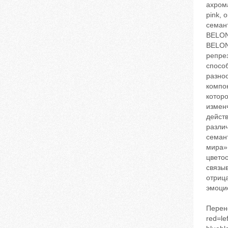
ахрома
pink, 
семан
BELO
BELON
репре
спосо
разно
компон
котор
измен
дейст
разли
семан
мира» 
цвето
связы
отрица
эмоци
Перен
red=le