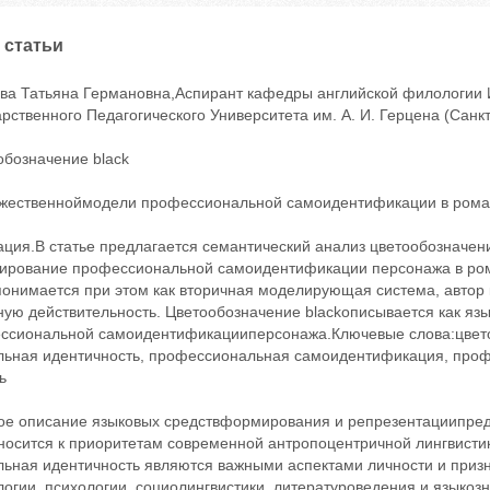
 статьи
ова Татьяна Германовна,Аспирант кафедры английской филологии И
рственного Педагогического Университета им. А. И. Герцена (Санк
обозначение black
ожественноймодели профессиональной самоидентификации в рома
ация.В статье предлагается семантический анализ цветообозначен
ирование профессиональной самоидентификации персонажа в ром
понимается при этом как вторичная моделирующая система, автор 
ную действительность. Цветообозначение blackописывается как я
ссиональной самоидентификацииперсонажа.Ключевые слова:цвето
льная идентичность, профессиональная самоидентификация, проф
ь
ое описание языковых средствформирования и репрезентациипред
носится к приоритетам современной антропоцентричной лингвист
льная идентичность являются важными аспектами личности и при
огии, психологии, социолингвистики, литературоведения и языко