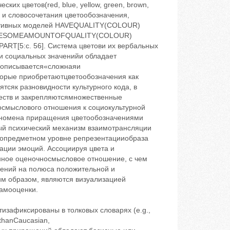
ских цветов(red, blue, yellow, green, brown,
 и словосочетания ‬цветообозначения,
нитивных моделей HAVEQUALITY(COLOUR)
VESOMEAMOUNTOFQUALITY(COLOUR)
T[5:с. 56]. Система цветови их вербальных
и социальных значенийи обладает
кеописывается«сложнаяи
торые приобретаютцветообозначения как
ятсяк разновидности культурного кода, в
еств и закрепляютсямножественные
смыслового отношения к социокультурной
феномена приращения цветообозначениями
ный психический механизм взаимотрансляции
допредметном уровне репрезентацииобраза
тации эмоций. Ассоциируя цвета и
енное оценочносмысловое отношение, с чем
чений на полюса положительной и
ким образом, являются визуализацией
самооценки.
зафиксированы в толковых словарях (e.g.,
rthanCaucasian,