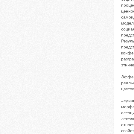
проце
ценнос
самоид
моделе
социа
предс
Резул
предст
конфе
разгр
этниче
Эффек
реаль
цветов
«един
морфе
ассоци
лекси
относя
свойст