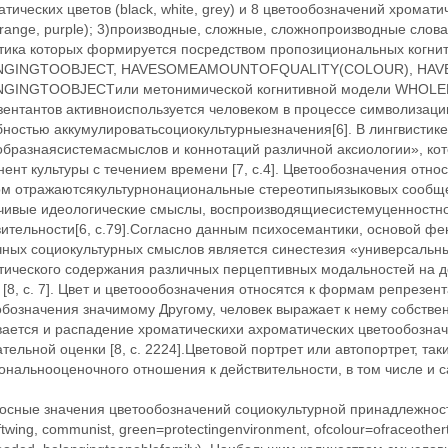
тических цветов (black, white, grey) и 8 цветообозначений хроматиче
orange, purple); 3)производные, сложные, сложнопроизводные слова
тика которых формируется посредством пропозициональных ког
NGINGTOOBJECT, HAVESOMEAMOUNTOFQUALITY(COLOUR), HA
GINGTOOBJECTили метонимической когнитивной модели WHOLE‬PAR
зентантов активноиспользуется человеком в процессе символизаци
бностью аккумулироватьсоциокультурныезначения[6]. В лингвисти
образнаясистемасмыслов и коннотаций различной аксиологии», ко
ент культуры с течением времени [7, с.4]. Цветообозначения относ
ом отражаютсякультурнонациональные стереотипыязыковых сообщ
чивые идеологические смыслы, воспроизводящиесистемуценностно
вительности[6, с.79].Согласно данным психосемантики, основой 
чных социокультурных смыслов является синестезия ‬«универсаль
тического содержания различных перцептивных модальностей на 
[8, с. 7]. Цвет и цветоообозначения относятся к формам репрезен
обозначения значимому Другому, человек выражает к нему собств
вается и распадение хроматическихи ахроматических цветообозна
тельной оценки [8, с. 2224].Цветовой портрет или автопортрет, та
ональнооценочного отношения к действительности, в том числе и 
осные значения цветообозначений социокультурной принадлежности
ftwing, communist, green=protectingenvironment, ofcolour=ofraceothe