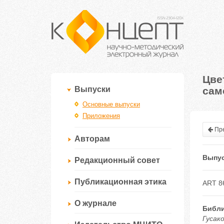
Цве
сам
Выпуски
Основные выпуски
Приложения
Пре
Авторам
Выпус
Редакционный совет
Публикационная этика
ART 8
О журнале
Библи
Гусак