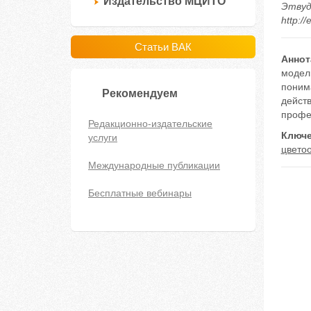
Издательство МЦИТО
Этвуд 
http:/
Статьи ВАК
Аннот
модел
поним
Рекомендуем
дейст
профе
Редакционно-издательские
Ключе
услуги
цвето
Международные публикации
Бесплатные вебинары