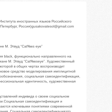
нститута иностранных языков Российского
тПетербург, Россия)gusakovatesol@gmail.com
не М. Этвуд “Cat‱s eye”
ия black, функционально направленного на
ане М. Этвуд “Cat‱seye”. Художественный
которой в общих чертах воспроизводит
зыковое средство моделирования имплицитной
обозначения, социальная самоидентификация,
ессиональная идентичность, художественная
ставлений индивида о своем социальном
ики.Социальная самоидентификация и
знаются ключевыми понятиями современной
знания. Социальная самоидентификация‬это