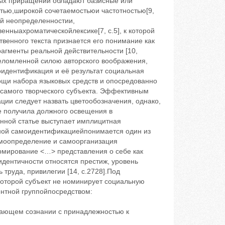
вых приращений обладают базисные или
тью,широкой сочетаемостьюи частотностью[9,
ой неопределенностии,
нныахроматическойлексике[7, с.5], к которой
твенного текста признается его понимание как
гменты реальной действительности [10,
 преломленной силою авторского воображения,
идентификация и её результат социальная
ощи набора языковых средств и опосредованно
самого творческого субъекта. Эффективным
ии следует назвать цветообозначения, однако,
 получила должного освещения в
нной статье выступает имплицитная
ой самоидентификациейпонимается один из
моопределение и самоорганизация
рмирование <…> представления о себе как
идентичности относятся престиж, уровень
труда, привилегии [14, c.2728].Под
торой субъект не номинирует социальную
ентной группойпосредством:
мающем сознании с принадлежностью к