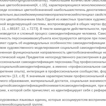
looded=belongingtoanoblefamily). Наибольшим количеством смысло
ные цветообозначения[4, с.15], характеризующиеся монолексемнос
 Среди основных цветообозначений наибольшаястепень денотативн
вательно,высокийкоммуникативнопрагматическийпотенциал свойстве
тся цветообозначение black.Одной из известных трактовок художес
чной моделирующей системы, воспроизводящей в общих чертах фра
; 11, с.88187; 12, с.7273]. В тексте какмодели действительности,
оизводится и сложный процесс самоидентификации человека. Само
ичность персонажаквазисубъекта конструируются автором при пом
ляют судить об индивидуальных особенностях самоидентификации 
твом художественного моделирования социальной самоидентификац
аченная функциональная направленность цветообозначенийеще не
истической науке.Предметом непосредственного рассмотрения в да
ссиональная самоидентификация персонажа.Под профессиональн
 социальнойсамоидентификации, а именно «профессиональное са
бретение опыта), интеграция в профессиональное сообщество, фо
листе» [13, c.8]. К значимым характеристикам профессиональной 
мого образования, материальный достаток, социальная значимость 
цитнойсамоидентификациейпонимаетсясамоидентификация, при ко
рию, к которой себя причисляет, но идентифицирует себя с рефер
ноуровневых языковых единиц, которые ассоциируютсяв восприни
еленнойсоциальной группе;