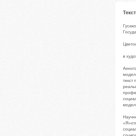
Текст
Гусак
Госуда
Цвето
в худ
Аннот
модел
текст 
реаль
профе
социа
модел
Научн
«Я»от
социа
социол