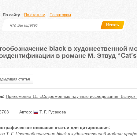
По сайту
По статьям
По авторам
Искать
тообозначение black в художественной 
оидентификации в романе М. Этвуд “Cat’s
дыдущая статья
к:
Приложение 11. «Современные научные исследования. Выпуск 
6703
Автор:
Т. Г. Гусакова
ографическое описание статьи для цитирования:
ова Т. Г. Цветообозначение black в художественной модели про