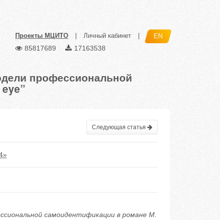
Проекты МЦИТО
|
Личный кабинет
|
EN
85817689
17163538
модели профессиональной
 eye”
Следующая статья
4»
фессиональной самоидентификации в романе М.