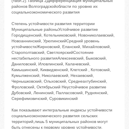
(табл.2).Таблица 2Дифференциация муниципальных
районов Волгоградскойобласти по уровню их
социальноэкономического развития
Степень устойчивости развития территории
Муниципальные районыУстойчивое развитие
Городищенский, Котельниковский, Новониколаевский,
Новоаннинский, УрюпинскийСредний уровень
устойчивостиЖирновский, Еланский, Михайловский,
Старополтавский, СветлоярскийСостояние
нестабильного развитияАлексеевский, Быковский,
Даниловский, Иловлинский, Калачевский,
Камышинский, Киквидзенский, Клетский , Котовский,
Кумылженский, Николаевский, Нехаевский,
Чернышковский, Ольховский, Среднеахтубинский,
Фроловский, Октябрьский Неустойчивое развитие
Дубовский, Ленинский, Палласовский, Руднянский,
Серефимовичский, Суровикинский
Как показывают интегральные индексы устойчивости
социальноэкономического развития сельских
территорий,лишь 5 муниципальных районов могут
быть отнесены к первому уровню устойчивости.