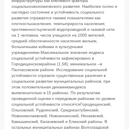
инфраструктуры как ключевого фактора
социальноэкономического развития. Наиболее полно и
наглядно состояние и устойчивость социального
развития отражается такими показателями как
плотностьнаселения, темпыприроста населения,
протяженностьуличной водопроводной и газовой сети
на 1 человека, числа учащихся на 1000 жителей,
средней обеспеченности населения жильем,
больничными койками и культурными
учреждениями.Максимальное значение индекса
социальной устойчивости зафиксировано в
Городищенскомрайоне (1,58), минимальное –в
Палласовском районе. Исследование социальной
устойчивости отразило существенные различия в
социальном развитии муниципальных районов, при
этом положительная динамикаиндекса
выявленатолько в 15 районах. По результатам
проведенной оценки к передовым районам по уровню
социальной устойчивости относятсяГородищенский,
Ольховский, Руднянский, Среднеахтубинский,
Новониколаевский, Новоаннинский, Нехаевский,
Камышинский, Калачевский и Еланский районы. В
остальных муниципальных районах Волгоградской