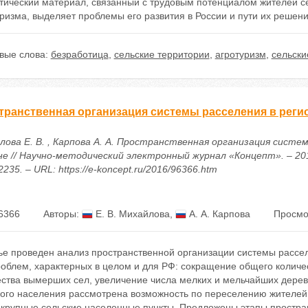
стический материал, связанный с трудовым потенциалом жителей 
ризма, выделяет проблемы его развития в России и пути их решени
вые слова:
безработица
,
сельские территории
,
агротуризм
,
сельски
транственная организация системы расселения в реги
лова Е. В. , Карпова А. А. Пространственная организация систем
е // Научно-методический электронный журнал «Концепт». – 2016.
235. – URL: https://e-koncept.ru/2016/96366.htm
6366
Авторы:
Е. В. Михайлова
,
А. А. Карпова
Просмо
тье проведен анализ пространственной организации системы рассе
облем, характерных в целом и для РФ: сокращение общего количес
ества вымерших сел, увеличение числа мелких и мельчайших дерев
кого населения рассмотрена возможность по переселению жителей
 крупные сельские населенные пункты. Предложены этапы простра