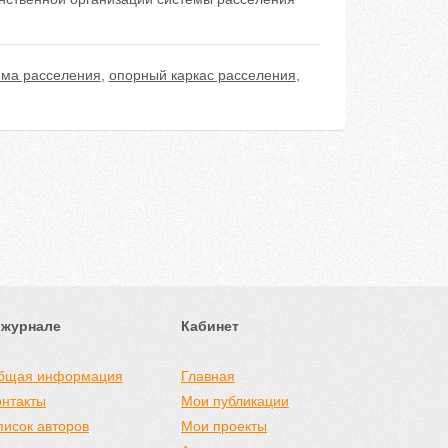
ема расселения
,
опорный каркас расселения
,
 журнале
Кабинет
бщая информация
Главная
онтакты
Мои публикации
писок авторов
Мои проекты