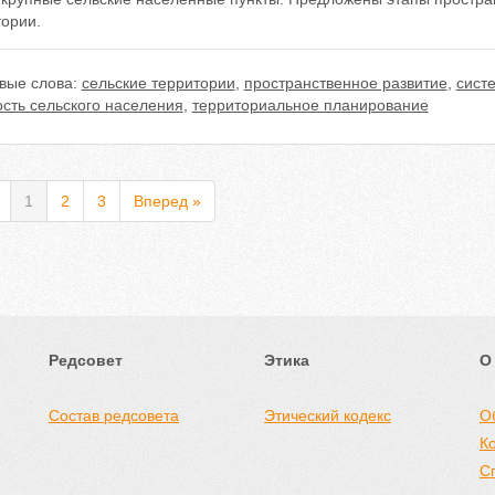
тории.
вые слова:
сельские территории
,
пространственное развитие
,
сист
сть сельского населения
,
территориальное планирование
1
2
3
Вперед »
Редсовет
Этика
О
Состав редсовета
Этический кодекс
О
К
С