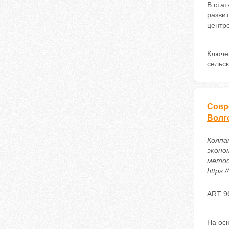
В ста
развит
центро
Ключе
сельс
Совр
Волг
Колпа
эконо
метод
https:
ART 9
На осн