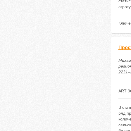
стати
агроту
Ключе
Прос
Михай
регион
2231–2
ART 9
В ста
ряд пр
колич
сельс
более