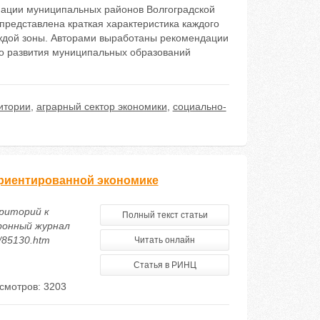
ации муниципальных районов Волгоградской
представлена краткая характеристика каждого
ждой зоны. Авторами выработаны рекомендации
о развития муниципальных образований
итории
,
аграрный сектор экономики
,
социально-
ориентированной экономике
рриторий к
Полный текст статьи
ронный журнал
5/85130.htm
Читать онлайн
Статья в РИНЦ
смотров: 3203