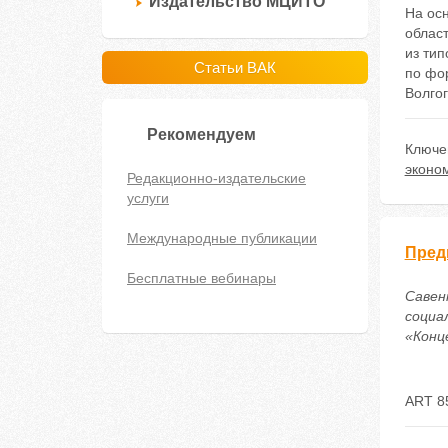
Издательство МЦИТО
На ос
област
из ти
Статьи ВАК
по фо
Волгог
Рекомендуем
Ключе
эконо
Редакционно-издательские
услуги
Международные публикации
Пред
Бесплатные вебинары
Савен
социа
«Конце
ART 8