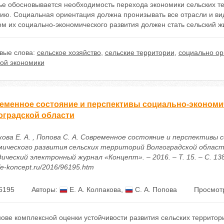
тье обосновывается необходимость перехода экономики сельских т
ию. Социальная ориентация должна пронизывать все отрасли и вид
м их социально-экономического развития должен стать сельский ж
вые слова:
сельское хозяйство
,
сельские территории
,
социально ор
кой экономики
еменное состояние и перспективы социально-экономич
оградской области
кова Е. А. , Попова С. А. Современное состояние и перспективы 
мического развития сельских территорий Волгоградской области
ический электронный журнал «Концепт». – 2016. – Т. 15. – С. 13
//e-koncept.ru/2016/96195.htm
6195
Авторы:
Е. А. Колпакова
,
С. А. Попова
Просмотр
ове комплексной оценки устойчивости развития сельских территори