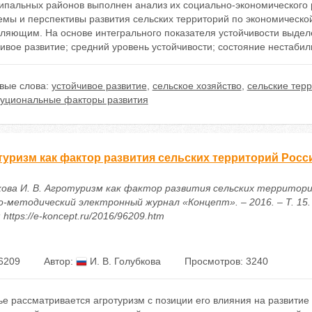
ипальных районов выполнен анализ их социально-экономического 
емы и перспективы развития сельских территорий по экономическо
вляющим. На основе интегрального показателя устойчивости выдел
ивое развитие; средний уровень устойчивости; состояние нестабил
вые слова:
устойчивое развитие
,
сельское хозяйство
,
сельские тер
туциональные факторы развития
туризм как фактор развития сельских территорий Росс
кова И. В. Агротуризм как фактор развития сельских территорий
о-методический электронный журнал «Концепт». – 2016. – Т. 15. 
 https://e-koncept.ru/2016/96209.htm
6209
Автор:
И. В. Голубкова
Просмотров: 3240
ье рассматривается агротуризм с позиции его влияния на развитие