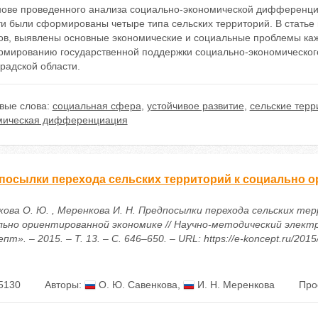
нове проведенного анализа социально-экономической дифференци
и были сформированы четыре типа сельских территорий. В статье 
пов, выявлены основные экономические и социальные проблемы ка
рмированию государственной поддержки социально-экономическог
радской области.
вые слова:
социальная сфера
,
устойчивое развитие
,
сельские терр
мическая дифференциация
посылки перехода сельских территорий к социально 
кова О. Ю. , Меренкова И. Н. Предпосылки перехода сельских те
льно ориентированной экономике // Научно-методический элект
пт». – 2015. – Т. 13. – С. 646–650. – URL: https://e-koncept.ru/201
5130
Авторы:
О. Ю. Савенкова
,
И. Н. Меренкова
Про