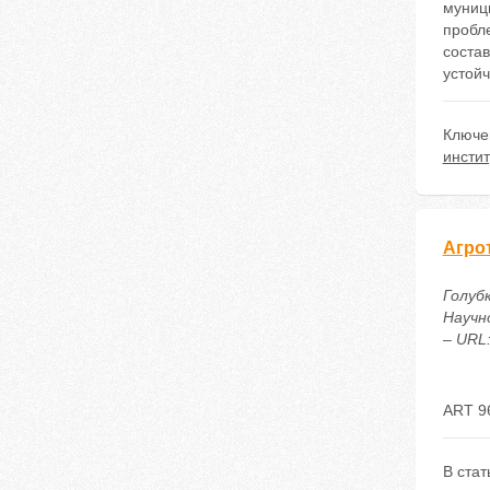
муниц
пробл
соста
устойч
Ключе
инсти
Агро
Голуб
Научн
– URL:
ART 9
В стат