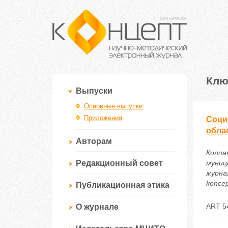
Клю
Выпуски
Основные выпуски
Приложения
Соци
обла
Авторам
Колпа
Редакционный совет
муниц
журнал
koncep
Публикационная этика
ART 5
О журнале