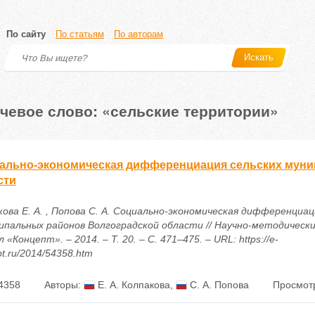
По сайту
По статьям
По авторам
Искать
чевое слово: «сельские территории»
ально-экономическая дифференциация сельских муни
сти
кова Е. А. , Попова С. А. Социально-экономическая дифференциац
ипальных районов Волгоградской области // Научно-методическ
 «Концепт». – 2014. – Т. 20. – С. 471–475. – URL: https://e-
t.ru/2014/54358.htm
4358
Авторы:
Е. А. Колпакова
,
С. А. Попова
Просмотр