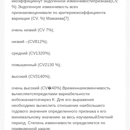
икоэффициенут эндогенной изменчивостипризнака(CV,
%).Эндогенную изменчивость всех
признаковоценивали по критериюкоэффициента
вариации (CV, %) Мамаева[7]:
очень низкий (СV 7%);
низкий –(CV812%);
средний (CV1320%);
повышенный (CV2130 %);
высокий (CV3140%);
очень высокий (CV�40%).Временнаяизменчивость
вычисляетсяпределами вариабельности
иобозначаетсячерез K. Для его выражения
необходимо вычислить отношение наибольшего
годового значения определенного признака к его
минимальному значению за весь изучаемый3летний
период. Степень изменчивости определяется по
приведенной шкале: