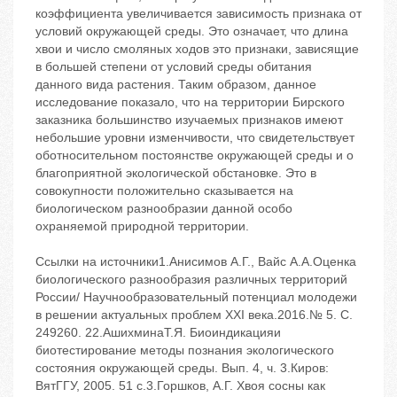
коэффициента увеличивается зависимость признака от
условий окружающей среды. Это означает, что длина
хвои и число смоляных ходов это признаки, зависящие
в большей степени от условий среды обитания
данного вида растения. Таким образом, данное
исследование показало, что на территории Бирского
заказника большинство изучаемых признаков имеют
небольшие уровни изменчивости, что свидетельствует
оботносительном постоянстве окружающей среды и о
благоприятной экологической обстановке. Это в
совокупности положительно сказывается на
биологическом разнообразии данной особо
охраняемой природной территории.
Ссылки на источники1.Анисимов А.Г., Вайс А.А.Оценка
биологического разнообразия различных территорий
России/ Научнообразовательный потенциал молодежи
в решении актуальных проблем XXI века.2016.№ 5. С.
249260. 22.АшихминаТ.Я. Биоиндикацияи
биотестирование методы познания экологического
состояния окружающей среды. Вып. 4, ч. 3.Киров:
ВятГГУ, 2005. 51 с.3.Горшков, A.Г. Хвоя сосны как