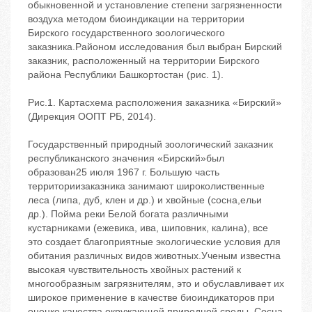
обыкновенной и установление степени загрязненности
воздуха методом биоиндикации на территории
Бирского государственного зоологического
заказника.Районом исследования был выбран Бирский
заказник, расположенный на территории Бирского
района Республики Башкортостан (рис. 1).
Рис.1. Картасхема расположения заказника «Бирский»
(Дирекция ООПТ РБ, 2014).
Государственный природный зоологический заказник
республиканского значения «Бирский»был
образован25 июля 1967 г. Большую часть
территориизаказника занимают широколиственные
леса (липа, дуб, клен и др.) и хвойные (сосна,ельи
др.). Пойма реки Белой богата различными
кустарниками (ежевика, ива, шиповник, калина), все
это создает благоприятные экологические условия для
обитания различных видов животных.Ученым известна
высокая чувствительность хвойных растений к
многообразным загрязнителям, это и обуславливает их
широкое применение в качестве биоиндикаторов при
оценке качества окружающей природной среды. Сосна