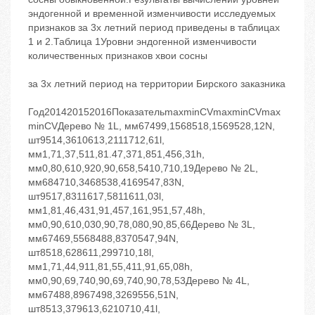
эндогенной и временной изменчивости исследуемых
признаков за 3х летний период приведены в таблицах
1 и 2.Таблица 1Уровни эндогенной изменчивости
количественных признаков хвои сосны
за 3х летний период на территории Бирского заказника
Год201420152016ПоказательmaxminCVmaxminCVmax
minCVДерево № 1L, мм67499,1568518,1569528,12N,
шт9514,3610613,2111712,61l,
мм1,71,37,511,81.47,371,851,456,31h,
мм0,80,610,920,90,658,5410,710,19Дерево № 2L,
мм684710,3468538,4169547,83N,
шт9517,8311617,5811611,03l,
мм1,81,46,431,91,457,161,951,57,48h,
мм0,90,610,030,90,78,080,90,85,66Дерево № 3L,
мм67469,5568488,8370547,94N,
шт8518,628611,299710,18l,
мм1,71,44,911,81,55,411,91,65,08h,
мм0,90,69,740,90,69,740,90,78,53Дерево № 4L,
мм67488,8967498,3269556,51N,
шт8513,379613,6210710,41l,