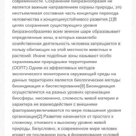
современности. Сохранение биоразнообразия не
является важным направлением охраны природы, это
неотъемлемая составная часть концепции перехода
человечества к концепцииустойчивого развития.[1]В
целях сохранения существующего уровня
биоразнообразияво всем земном шаре образовывает
определенные зоны, в которых какаялибо
хозяйственная деятельность человека запрещается в
пользу обитающих на этой местности животных и
растений. Иначе подобные зоны называют особо
охраняемыми природными территориями
(ООПТ).Одним из эффективных методов
экологического мониторинга окружающей среды на
данных территориях является биологические методы:
биоиндикация и биотестирование[8].Биоиндикация
осуществляется на разных уровнях организации
биосферы, несомненно, сложность живой материи и
характера ее взаимодействия с внешними
факторамиувеличивается по мере повышения уровня
организации[2].Развитие начинается от простого к
сложному, отнизкого к высокому уровню живой
природы. Безусловно, в современном мире человек
играет не последнюю роль в формирование условий