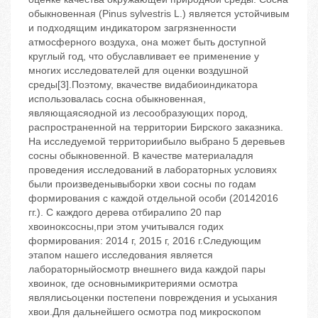
обыкнoвенная (Pinus sylvestris L.) является устойчивым
и подходящим индикатором загрязненности
атмосферного воздуха, она может быть доступной
круглый год, что обуславливает ее применение у
многих исследователей для оценки воздушной
среды[3].Поэтому, вкачестве видабиоиндикатора
использовалась сосна обыкновенная,
являющаясяодной из лесообразующих пород,
распространенной на территории Бирского заказника.
На исследуемой территориибыло выбрано 5 деревьев
сосны обыкновенной. В качестве материаладля
проведения исследований в лабораторных условиях
были произведенывыборки хвои сосны по годам
формирования с каждой отдельной особи (20142016
гг.). С каждого дерева отбиралипо 20 пар
хвоиноксосны,при этом учитывался годих
формирования: 2014 г, 2015 г, 2016 г.Следующим
этапом нашего исследования является
лабораторныйосмотр внешнего вида каждой пары
хвоинок, где основнымикритериями осмотра
являлисьоценки постепени повреждения и усыхания
хвои.Для дальнейшего осмотра под микроскопом