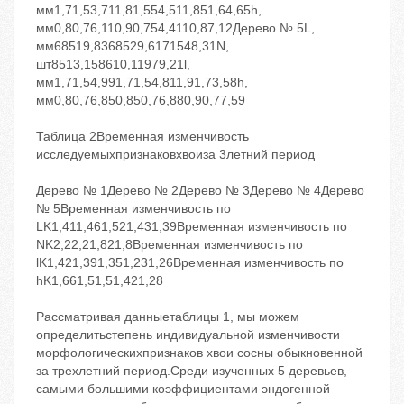
мм1,71,53,711,81,554,511,851,64,65h,
мм0,80,76,110,90,754,4110,87,12Дерево № 5L,
мм68519,8368529,6171548,31N,
шт8513,158610,11979,21l,
мм1,71,54,991,71,54,811,91,73,58h,
мм0,80,76,850,850,76,880,90,77,59
Таблица 2Временная изменчивость
исследуемыхпризнаковхвоиза 3летний период
Дерево № 1Дерево № 2Дерево № 3Дерево № 4Дерево
№ 5Временная изменчивость по
LK1,411,461,521,431,39Временная изменчивость по
NK2,22,21,821,8Временная изменчивость по
lK1,421,391,351,231,26Временная изменчивость по
hK1,661,51,51,421,28
Рассматривая данныетаблицы 1, мы можем
определитьстепень индивидуальной изменчивости
морфологическихпризнаков хвои сосны обыкновенной
за трехлетний период.Среди изученных 5 деревьев,
самыми большими коэффициентами эндогенной