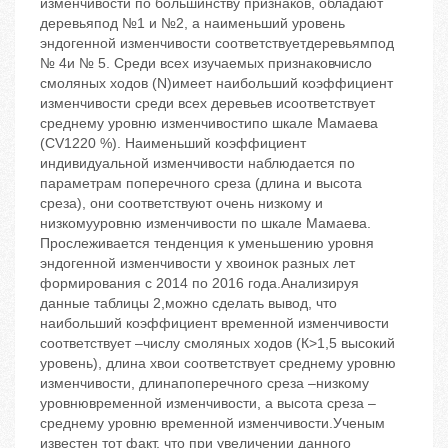
изменчивости по большинству признаков, обладают
деревьяпод №1 и №2, а наименьший уровень
эндогенной изменчивости соответствуетдеревьямпод
№ 4и № 5. Среди всех изучаемых признаковчисло
смоляных ходов (N)имеет наибольший коэффициент
изменчивости среди всех деревьев исоответствует
среднему уровню изменчивостипо шкале Мамаева
(CV1220 %). Наименьший коэффициент
индивидуальной изменчивости наблюдается по
параметрам поперечного среза (длина и высота
среза), они соответствуют очень низкому и
низкомууровню изменчивости по шкале Мамаева.
Прослеживается тенденция к уменьшению уровня
эндогенной изменчивости у хвоинок разных лет
формирования с 2014 по 2016 года.Анализируя
данные таблицы 2,можно сделать вывод, что
наибольший коэффициент временной изменчивости
соответствует –числу смоляных ходов (К>1,5 высокий
уровень), длина хвои соответствует среднему уровню
изменчивости, длинапоперечного среза –низкому
уровнювременной изменчивости, а высота среза –
среднему уровню временной изменчивости.Ученым
известен тот факт, что при увеличении данного