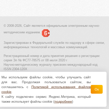
© 2008-2026, Сайт является
официальным электронным
научно-
методическим изданием.
Зарегистрирован в Федеральной службе по надзору в сфере связи,
информационных технологий и массовых коммуникаций.
Регистрационный номер и дата принятия решения о регистрации:
серия Эл № ФС77-78575 от 08 июля 2020 г
Научно-методическому журналу присвоен международный код
ISSN 2304-120X
Мы используем файлы cookie, чтобы улучшить сайт
МЦИТО
|
Школьные олимпиады и онлайн конкурсы для детей
|
для вас. Продолжая пользоваться сайтом, вы
Политика использования файлов cookie
|
Политика обработки и
защиты персональных данных
соглашаетесь с
Политикой использования файлов
Ок
cookie
.
Все материалы доступны по
лицензии Creative
К сайту подключен сервис Яндекс.Метрика, который
Commons С указанием авторства 4.0 Всемирная
.
также использует файлы cookie (
подробнее
)