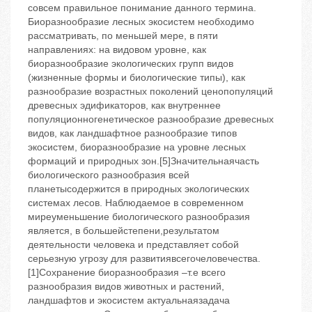
совсем правильное понимание данного термина.
Биоразнообразие лесных экосистем необходимо
рассматривать, по меньшей мере, в пяти
направлениях: на видовом уровне, как
биоразнообразие экологических групп видов
(жизненные формы и биологические типы), как
разнообразие возрастных поколений ценопопуляций
древесных эдификаторов, как внутреннее
популяционногенетическое разнообразие древесных
видов, как ландшафтное разнообразие типов
экосистем, биоразнообразие на уровне лесных
формаций и природных зон.[5]Значительнаячасть
биологического разнообразия всей
планетысодержится в природных экологических
системах лесов. Наблюдаемое в современном
миреуменьшение биологического разнообразия
является, в большейстепени,результатом
деятельности человека и представляет собой
серьезную угрозу для развитиявсегочеловечества.
[1]Сохранение биоразнообразия –т.е всего
разнообразия видов животных и растений,
ландшафтов и экосистем актуальнаязадача