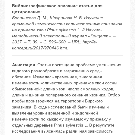
Библиографическое описание статьи для
цитирования:
Бронникова Д. М., Шахринова Н. В. Изучение
временной изменчивости количественных признаков
на примере хвои Pinus sylvestris L. // Научно-
методический электронный журнал «Концепт». –
2017. – Т. 39. – С. 596–600. – URL: http://e-
koncept.ru/2017/970446.htm.
Аннотация.
Статья посвящена проблеме уменьшения
видового разнообразия и загрязнению среды
обитания. Изучалась временная, эндогенная
изменчивость количественных признаков хвои сосны
обыкновенной: длина хвои, число смоляных ходов,
длина и ширина поперечного сечения хвоинки. Отбор
пробы производился на территории Бирского
заказника. В ходе исследований были изучены и
выявлены уровни временной и эндогенной
изменчивости по каждому изучаемому признаку у
отдельных деревьев Pinus sylvestris L. В результате
исследования выяснилась различная зависимость