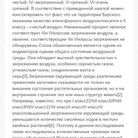
чистый; IV–загрязненный; V–грязный; VI–очень
грязный. В соответствии с приведенной шкалой можно
констатировать тот факт, что на территории Бирского
заказника качество атмосферного воздухаотносится к II
классу –«чистый воздух».Наименьший процент хвоинок
соответствует IIIи IVклассам загрязнения воздуха, а
хвоинки, соответствующие Vи VIклассы загрязнения не
обнаружены.Сосна обыкновенная является одним из
индикаторов оценки общего состояние воздушной
среды. Она обладает высокой чувствительностью к
загрязнению воздуха, особенно сернистым газом,
углекислым газом, соединениям азота и
серы[3].Загрязнение окружающей среды различными
примесями негативно сказывается не только на
внешнем состояние растительных организмов, но и на
внутреннем строение тех или иных структур живого[2].
Например, известно, что при I класс22%II класс58%III
класс9%IV класс11%I классII классIII классIV
классповышенной загрязненности окружающей среды,
уменьшается количество смоляных ходов в листьях
хвойных растений[6]. Поэтому в данном исследовании
также исследовались количественные признаки хвои
сосны обыкновенной.Результаты вычислений уровней