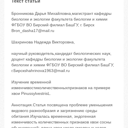
Текст статьи
Бронникова Дарья Михайловна,магистрант кафедры
биологии и экологии факультета биологии и химии
ФГБОУ ВО Бирский филиал БашГУ, г. Бирск
Bron_dasha17@mail.ru
Шахринова Надежда Викторовна,
научный руководитель,кандидат биологических наук,
доцент кафедры биологии и экологии факультета
биологии и химии ФГБОУ ВО Бирский филиал БашГУ,
г.Бирскshahrinova1963@mail.ru
Изучение временной
изменчивостиколичественныхпризнаков на примере
хвои PinussylvestrisL.
Аннотация.Статья посвящена проблеме уменьшения
видового разнообразия и загрязнению среды
обитания.Изучалась временная, эндогенная
изменчивость количественных признаков хвои сосны
обыкновенной: длина хвои,число смоляных ходов,