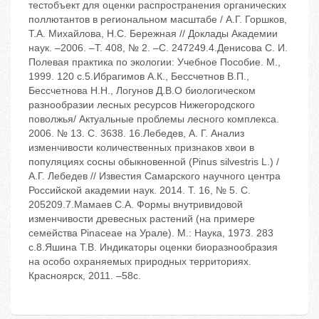
тестобъект для оценки распространения органических
поллютантов в региональном масштабе / А.Г. Горшков,
Т.А. Михайлова, Н.С. Бережная // Доклады Академии
наук. –2006. –Т. 408, № 2. –С. 247249.4.Денисова С. И.
Полевая практика по экологии: Учебное Пособие. М.,
1999. 120 с.5.Ибрагимов А.К., Бессчетнов В.П.,
Бессчетнова Н.Н., Логунов Д.В.О биологическом
разнообразии лесных ресурсов Нижегородского
поволжья/ Актуальные проблемы лесного комплекса.
2006. № 13. С. 3638. 16.Лебедев, А. Г. Анализ
изменчивости количественных признаков хвои в
популяциях сосны обыкновенной (Pinus silvestris L.) /
А.Г. Лебедев // Известия Самарского научного центра
Российской академии наук. 2014. Т. 16, № 5. С.
205209.7.Мамаев С.А. Формы внутривидовой
изменчивости древесных растений (на примере
семейства Pinaceae на Урале). М.: Наука, 1973. 283
с.8.Яшина Т.В. Индикаторы оценки биоразнообразия
на особо охраняемых природных территориях.
Красноярск, 2011. –58с.