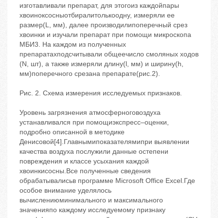
изготавливали препарат, для этогоиз каждойпары
хвоиноксосныотбиралитолькоодну, измеряли ее
размер(L, мм), далее производилипоперечный срез
хвоинки и изучали препарат при помощи микроскопа
МБИ3. На каждом из полученных
препаратахподсчитывали общеечисло смоляных ходов
(N, шт), а также измеряли длину(l, мм) и ширину(h,
мм)поперечного срезана препарате(рис.2).
Рис. 2. Схема измерения исследуемых признаков.
Уровень загрязнения атмосферноговоздуха
устанавливался при помощиэкспресс–оценки,
подробно описанной в методике
Денисовой[4].Главнымипоказателямипри выявлении
качества воздуха послужили данные остепени
повреждения и классе усыхания каждой
хвоинкисосны.Все полученные сведения
обрабатывалисьв программе Microsoft Office Excel.Где
особое внимание уделялось
вычислениюминимального и максимального
значенияпо каждому исследуемому признаку