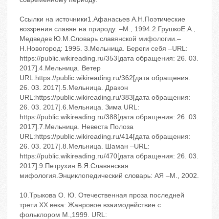
Ссылки на источники1.Афанасьев А.Н.Поэтические
воззрения славян на природу. –М., 1994.2.ГрушкоЕ.А.,
Медведев Ю.М.Словарь славянской мифологии.–
Н.Новогород: 1995. 3.Мельница. Береги себя –URL:
https://public.wikireading.ru/353[дата обращения: 26. 03.
2017].4.Мельница. Ветер
URL:https://public.wikireading.ru/362[дата обращения:
26. 03. 2017].5.Мельница. Дракон
URL:https://public.wikireading.ru/383[дата обращения:
26. 03. 2017].6.Мельница. Зима URL:
https://public.wikireading.ru/388[дата обращения: 26. 03.
2017].7.Мельница. Невеста Полоза
URL:https://public.wikireading.ru/414[дата обращения:
26. 03. 2017].8.Мельница. Шаман –URL:
https://public.wikireading.ru/470[дата обращения: 26. 03.
2017].9.Петрухин В.Я.Славянская
мифология.Энциклопедический словарь: АЯ –М., 2002.
10.Трыкова О. Ю. Отечественная проза последней
трети ХХ века: Жанровое взаимодействие с
фольклором М.,1999. URL: