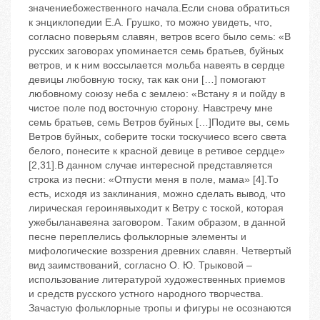
значениебожественного начала.Если снова обратиться
к энциклопедии Е.А. Грушко, то можно увидеть, что,
согласно поверьям славян, ветров всего было семь: «В
русских заговорах упоминается семь братьев, буйных
ветров, и к ним воссылается мольба навеять в сердце
девицы любовную тоску, так как они […] помогают
любовному союзу неба с землею: «Встану я и пойду в
чистое поле под восточную сторону. Навстречу мне
семь братьев, семь Ветров буйных […]Подите вы, семь
Ветров буйных, соберите тоски тоскучиесо всего света
белого, понесите к красной девице в ретивое сердце»
[2,31].В данном случае интересной представляется
строка из песни: «Отпусти меня в поле, мама» [4].То
есть, исходя из заклинания, можно сделать вывод, что
лирическая героинявыходит к Ветру с тоской, которая
ужебыланавеяна заговором. Таким образом, в данной
песне переплелись фольклорные элементы и
мифологические воззрения древних славян. Четвертый
вид заимствований, согласно О. Ю. Трыковой –
использование литературой художественных приемов
и средств русского устного народного творчества.
Зачастую фольклорные тропы и фигуры не осознаются