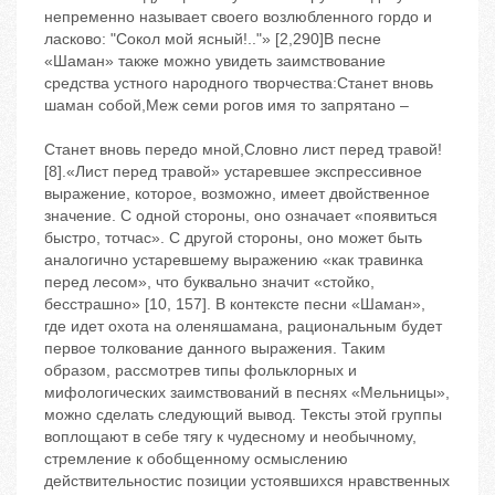
непременно называет своего возлюбленного гордо и
ласково: "Сокол мой ясный!.."» [2,290]В песне
«Шаман» также можно увидеть заимствование
средства устного народного творчества:Станет вновь
шаман собой,Меж семи рогов имя то запрятано –
Станет вновь передо мной,Словно лист перед травой!
[8].«Лист перед травой» устаревшее экспрессивное
выражение, которое, возможно, имеет двойственное
значение. С одной стороны, оно означает «появиться
быстро, тотчас». С другой стороны, оно может быть
аналогично устаревшему выражению «как травинка
перед лесом», что буквально значит «стойко,
бесстрашно» [10, 157]. В контексте песни «Шаман»,
где идет охота на оленяшамана, рациональным будет
первое толкование данного выражения. Таким
образом, рассмотрев типы фольклорных и
мифологических заимствований в песнях «Мельницы»,
можно сделать следующий вывод. Тексты этой группы
воплощают в себе тягу к чудесному и необычному,
стремление к обобщенному осмыслению
действительностис позиции устоявшихся нравственных