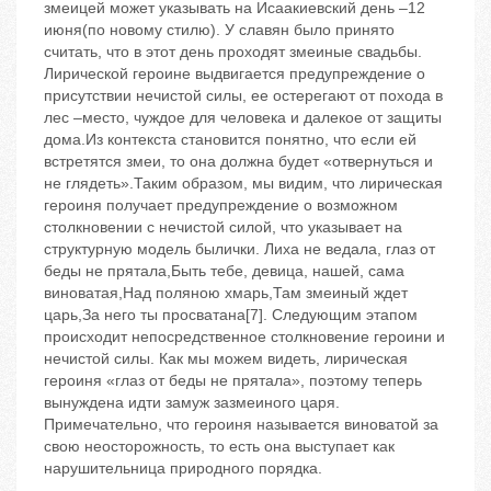
змеицей может указывать на Исаакиевский день –12
июня(по новому стилю). У славян было принято
считать, что в этот день проходят змеиные свадьбы.
Лирической героине выдвигается предупреждение о
присутствии нечистой силы, ее остерегают от похода в
лес –место, чуждое для человека и далекое от защиты
дома.Из контекста становится понятно, что если ей
встретятся змеи, то она должна будет «отвернуться и
не глядеть».Таким образом, мы видим, что лирическая
героиня получает предупреждение о возможном
столкновении с нечистой силой, что указывает на
структурную модель былички. Лиха не ведала, глаз от
беды не прятала,Быть тебе, девица, нашей, сама
виноватая,Над поляною хмарь,Там змеиный ждет
царь,За него ты просватана[7]. Следующим этапом
происходит непосредственное столкновение героини и
нечистой силы. Как мы можем видеть, лирическая
героиня «глаз от беды не прятала», поэтому теперь
вынуждена идти замуж зазмеиного царя.
Примечательно, что героиня называется виноватой за
свою неосторожность, то есть она выступает как
нарушительница природного порядка.