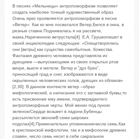
В песнях «Мельницы» антропоморфизм позволяет
создать наиболее точный художественный образ.
Очень ярко проявляется антропоморфизм в песне
«Ветер». Как ко мне посватался Ветер,Бился в окна, в
резные ставни.Поднималась я на рассвете,
мама,Нареченною ветрустала[4]. Е.А. Грушкопишет в
своей энциклопедии следующее: «Олицетворялись
они [ветры] как существа самобытные, божества.
Фантазия древнего человека представляла их
дующими —выпускающими из своих открытых ртов
вихри, вьюги и метели. Ветер и "дух буен",
приносящий град и снег, изображаются в виде
окрыленных человеческих голов, дующих из облаков»
[2,30]. В данном контексте ветер –образ
мифологический, а написание его с заглавной буквы,то
есть присвоение ему имени, подтверждаетего
антропоморфные черты. Мой жених под луною
зеленоюСердце возьмет в ладони,Бубенцы
рассыплются звономВ семи широких
подолах[4].Примечательно упоминаниечисла семь.Как
в христианской мифологии, так и в мифологии древних
славян, число семь несет в себе сакральное