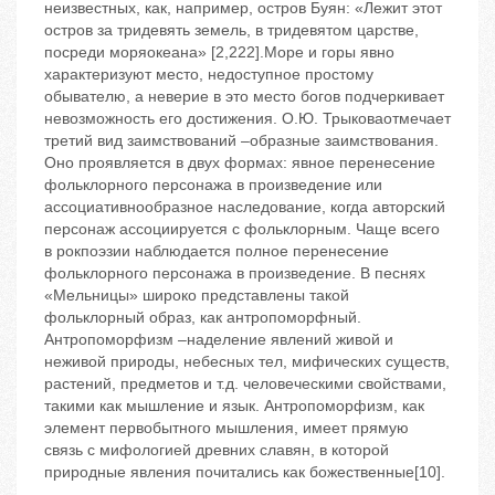
неизвестных, как, например, остров Буян: «Лежит этот
остров за тридевять земель, в тридевятом царстве,
посреди моряокеана» [2,222].Море и горы явно
характеризуют место, недоступное простому
обывателю, а неверие в это место богов подчеркивает
невозможность его достижения. О.Ю. Трыковаотмечает
третий вид заимствований –образные заимствования.
Оно проявляется в двух формах: явное перенесение
фольклорного персонажа в произведение или
ассоциативнообразное наследование, когда авторский
персонаж ассоциируется с фольклорным. Чаще всего
в рокпоэзии наблюдается полное перенесение
фольклорного персонажа в произведение. В песнях
«Мельницы» широко представлены такой
фольклорный образ, как антропоморфный.
Антропоморфизм –наделение явлений живой и
неживой природы, небесных тел, мифических существ,
растений, предметов и т.д. человеческими свойствами,
такими как мышление и язык. Антропоморфизм, как
элемент первобытного мышления, имеет прямую
связь с мифологией древних славян, в которой
природные явления почитались как божественные[10].