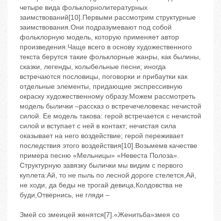
четыре вида фольклорнолитературных
заимствований[10].Первыми рассмотрим структурные
заимствования.Они подразумевают под собой
фольклорную модель, которую применяет автор
произведения.Чаще всего в основу художественного
текста берутся такие фольклорные жанры, как былины,
сказки, легенды, колыбельные песни; иногда
встречаются пословицы, поговорки и прибаутки как
отдельные элементы, придающие экспрессивную
окраску художественному образу.Можем рассмотреть
модель былички –рассказ о встречечеловекас нечистой
силой. Ее модель такова: герой встречается с нечистой
силой и вступает с ней в контакт; нечистая сила
оказывает на него воздействие; герой переживает
последствия этого воздействия[10].Возьмемв качестве
примера песню «Мельницы» «Невеста Полоза».
Структурную завязку былички мы видим с первого
куплета:Ай, то не пыль по лесной дороге стелется,Ай,
не ходи, да беды не трогай девица,Колдовства не
буди,Отвернись, не гляди –
Змей со змеицей женятся[7].«Женитьба»змея со