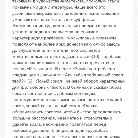
таковыми в художественном тексте, поскольку стали
привычными для литературы. Чаще всего это
устойчивые выражения, повторения, использования
уменьшительноласкательных суффиксов.
Заимствование художественных приемов и средств
устного народного творчества не слишком
характернодля рокпоэзии. Фольклорные элементы
позволяют наиболее ярко донести какуюлибо мысль
до слушателя или читателя, поэтому автор
можетиспользовать их подсознательно[10].Подобные
заимствованиятакжене столь часто встречаются в
песнях«Мельницы». В песне «Зима» употреблено
следующее выражение: «Аль забыл тебя ясный сокол
твой?» [6].«Ясный сокол» речевой оборот, характерный
для фольклорных текстов. В былинах и сказках образ
сокола соотносится с добрым молодцем,
поэтомуприменялись самые разные эпитеты: младой
сокол, зоркий сокол, ясный сокол. Юноши
оборачивались соколом, чтобы быстро преодолевать
большие расстояния, незаметно и стремительно
ударять врага, неожиданно появляться перед
любимой девицей. В энциклопедии ГрушкоЕ.А.
написано следующее: «Ну а всякая русская девушка