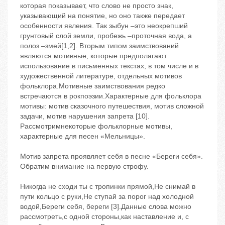
которая показывает, что слово не просто знак,
указывающий на понятие, но оно также передает
особенности явления. Так зыбун –это неокрепший
грунтовый слой земли, пробежь –проточная вода, а
полоз –змей[1,2]. Вторым типом заимствований
являются мотивные, которые предполагают
использование в письменных текстах, в том числе и в
художественной литературе, отдельных мотивов
фольклора.Мотивные заимствования редко
встречаются в рокпоэзии.Характерные для фольклора
мотивы: мотив сказочного путешествия, мотив сложной
задачи, мотив нарушения запрета [10].
Рассмотримнекоторые фольклорные мотивы,
характерные для песен «Мельницы».
Мотив запрета проявляет себя в песне «Береги себя».
Обратим внимание на первую строфу.
Никогда не сходи ты с тропинки прямой,Не снимай в
пути кольцо с руки,Не ступай за порог над холодной
водой,Береги себя, береги [3].Данные слова можно
рассмотреть,с одной стороны,как наставление и, с