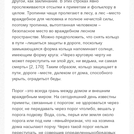
другой, как заклинание. В этих строках явно
прослеживаются отсылки к приметам и фольклору в
целом. Тропинки чаще пролегают в лесу, а лес –место
враждебное для человека и полное нечистой силы,
поэтому тропинка, вытоптанная человеком –
безопасное место во враждебном лесном
пространстве. Можно предположить, что снять кольцо
в пути –лишиться защиты в дороге, поскольку
замыкающаяся форма кольца напоминает солнце,
имеющим форму круга: «Через круговую черту не
может переступить ни злой дух, ни ведьма, ни самая
смерть» [2, 170]. Таким образом, кольцо защищает в
пути, дороге –месте, далеком от дома, способного
укрыть, оградитьот беды.
Порог –это всегда грань между домом и внешним
враждебным миром. На сегодняшний день известны
приметы, связанные с порогом: не здороваться через
порог, не передавать через порог чтолибо, вешать у
порога подкову. Вода, соль, перья или земля около
порога или под ним –явныйпризнак, что на хозяина
дома насылают порчу. Через такой порог нельзя
переступать, не совершив определенныхобрядовых