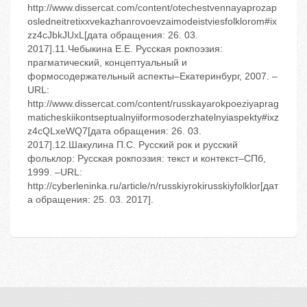
http://www.dissercat.com/content/otechestvennayaprozap
osledneitretixxvekazhanrovoevzaimodeistviesfolklorom#ix
zz4cJbkJUxL[дата обращения: 26. 03.
2017].11.Чебыкина Е.Е. Русская рокпоэзия:
прагматический, концептуальный и
формосодержательный аспекты–Екатеринбург, 2007. –
URL:
http://www.dissercat.com/content/russkayarokpoeziyaprag
maticheskiikontseptualnyiiformosoderzhatelnyiaspekty#ixz
z4cQLxeWQ7[дата обращения: 26. 03.
2017].12.Шакулина П.С. Русский рок и русский
фольклор: Русская рокпоэзия: текст и контекст–СПб,
1999. –URL:
http://cyberleninka.ru/article/n/russkiyrokirusskiyfolklor[дат
а обращения: 25. 03. 2017].