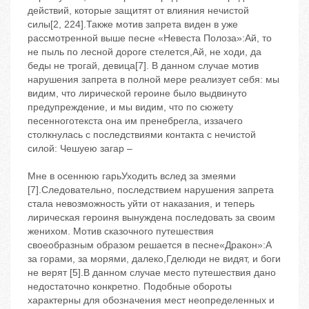
действий, которые защитят от влияния нечистой
силы[2, 224].Также мотив запрета виден в уже
рассмотренной выше песне «Невеста Полоза»:Ай, то
не пыль по лесной дороге стелется,Ай, не ходи, да
беды не трогай, девица[7]. В данном случае мотив
нарушения запрета в полной мере реализует себя: мы
видим, что лирической героине было выдвинуто
предупреждение, и мы видим, что по сюжету
песенноготекста она им пренебрегла, иззачего
столкнулась с последствиями контакта с нечистой
силой: Чешуею загар –
Мне в осеннюю гарьУходить вслед за змеями
[7].Следовательно, последствием нарушения запрета
стала невозможность уйти от наказания, и теперь
лирическая героиня вынуждена последовать за своим
женихом. Мотив сказочного путешествия
своеобразным образом решается в песне«Дракон»:А
за горами, за морями, далеко,Гделюди не видят, и боги
не верят [5].В данном случае место путешествия дано
недостаточно конкретно. Подобные обороты
характерны для обозначения мест неопределенных и