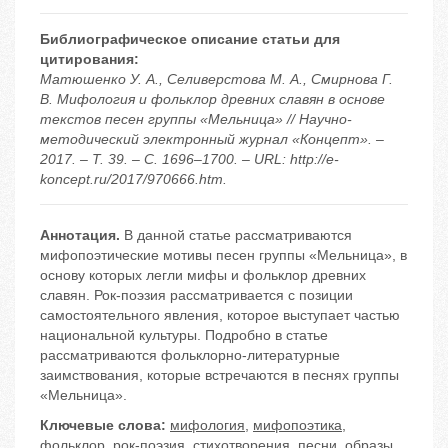
Библиографическое описание статьи для
цитирования:
Матюшенко У. А., Селиверстова М. А., Смирнова Г.
В. Мифология и фольклор древних славян в основе
текстов песен группы «Мельница» // Научно-
методический электронный журнал «Концепт». –
2017. – Т. 39. – С. 1696–1700. – URL: http://e-
koncept.ru/2017/970666.htm.
Аннотация.
В данной статье рассматриваются
мифопоэтические мотивы песен группы «Мельница», в
основу которых легли мифы и фольклор древних
славян. Рок-поэзия рассматривается с позиции
самостоятельного явления, которое выступает частью
национальной культуры. Подробно в статье
рассматриваются фольклорно-литературные
заимствования, которые встречаются в песнях группы
«Мельница».
Ключевые слова:
мифология
,
мифопоэтика
,
фольклор
,
рок-поэзия
,
стихотворения
,
песни
,
образы