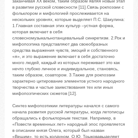
заканчивая ХХ веком, таким образом являя новый этап
в развитии русской словесности [11].Связь рокпоэзии с
фольклором и мифологией прослеживается на
нескольких уровнях, которые выделяет П.С. Шакулина:
1.Главная составная этих культур –устная форма,
которая включает в себя
словесномузыкальнотанцевальный синкретизм. 2.Рок и
мифопоэтика представляют два своеобразных
средства выражения чувств, эмоций и собственного
«я», и это выражение включает в себя достаточно
много людей, каждый из которых переживает это как
нечто глубоко личное и индивидуальное, становясь,
таким образом, соавтором. 3.Также для рокпоэзии
характерно цитирование элементов устного народного
творчества и частые заимствования тех или иных
мифопоэтических сюжетов [12].
Синтез мифопоэтикии литературы начался с самого
начала развития русской литературы, когда летописцы
обращались к фольклорным текстам. Например, в
«Повести временных лет» народный эпос проявляется
в описании князя Олега, который был назван
«Вещим», то есть колдуном. О.Ю. Трыковавыделяет