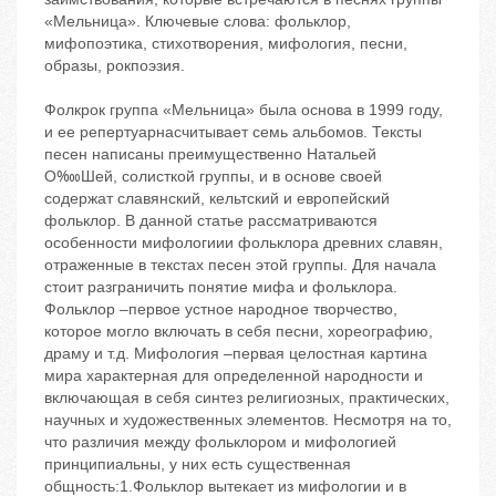
«Мельница». Ключевые слова: фольклор,
мифопоэтика, стихотворения, мифология, песни,
образы, рокпоэзия.
Фолкрок группа «Мельница» была основа в 1999 году,
и ее репертуарнасчитывает семь альбомов. Тексты
песен написаны преимущественно Натальей
О‱Шей, солисткой группы, и в основе своей
содержат славянский, кельтский и европейский
фольклор. В данной статье рассматриваются
особенности мифологиии фольклора древних славян,
отраженные в текстах песен этой группы. Для начала
стоит разграничить понятие мифа и фольклора.
Фольклор –первое устное народное творчество,
которое могло включать в себя песни, хореографию,
драму и т.д. Мифология –первая целостная картина
мира характерная для определенной народности и
включающая в себя синтез религиозных, практических,
научных и художественных элементов. Несмотря на то,
что различия между фольклором и мифологией
принципиальны, у них есть существенная
общность:1.Фольклор вытекает из мифологии и в