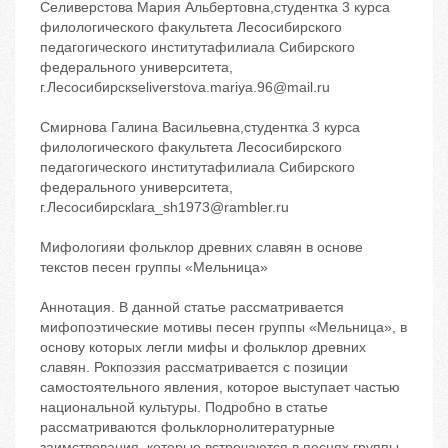
Селиверстова Мария Альбертовна,студентка 3 курса
филологического факультета Лесосибирского
педагогического институтафилиала Сибирского
федерального университета,
г.Лесосибирскseliverstova.mariya.96@mail.ru
Смирнова Галина Васильевна,студентка 3 курса
филологического факультета Лесосибирского
педагогического институтафилиала Сибирского
федерального университета,
г.Лесосибирскlara_sh1973@rambler.ru
Мифологияи фольклор древних славян в основе
текстов песен группы «Мельница»
Аннотация. В данной статье рассматривается
мифопоэтические мотивы песен группы «Мельница», в
основу которых легли мифы и фольклор древних
славян. Рокпоэзия рассматривается с позиции
самостоятельного явления, которое выступает частью
национальной культуры. Подробно в статье
рассматриваются фольклорнолитературные
заимствования, которые встречаются в песнях группы