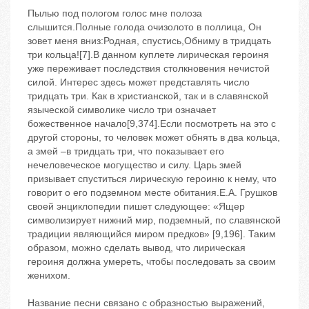
Пылью под пологом голос мне полоза
слышится.Полные голода очизолото в поллица, Он
зовет меня вниз:Родная, спустись,Обниму в тридцать
три кольца![7].В данном куплете лирическая героиня
уже переживает последствия столкновения нечистой
силой. Интерес здесь может представлять число
тридцать три. Как в христианской, так и в славянской
языческой символике число три означает
божественное начало[9,374].Если посмотреть на это с
другой стороны, то человек может обнять в два кольца,
а змей –в тридцать три, что показывает его
нечеловеческое могущество и силу. Царь змей
призывает спуститься лирическую героиню к нему, что
говорит о его подземном месте обитания.Е.А. Грушков
своей энциклопедии пишет следующее: «Ящер
символизирует нижний мир, подземный, по славянской
традиции являющийся миром предков» [9,196]. Таким
образом, можно сделать вывод, что лирическая
героиня должна умереть, чтобы последовать за своим
женихом.
Название песни связано с образностью выражений,