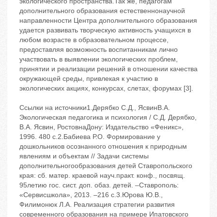
экологического пространства.Так же, педагогам
дополнительного образования естественнонаучной
направленности Центра дополнительного образования
удается развивать творческую активность учащихся в
любом возрасте в образовательном процессе,
предоставляя возможность воспитанникам лично
участвовать в выявлении экологических проблем,
принятии и реализации решений в отношении качества
окружающей среды, привлекая к участию в
экологических акциях, конкурсах, слетах, форумах [3].
Ссылки на источники1.Дерябко С.Д., ЯсвинВ.А.
Экологическая педагогика и психология / С.Д. Дерябко,
В.А. Ясвин, РостовнаДону: Издательство «Феникс»,
1996. 480 с.2.Бабиева Р.О. Формирование у
дошкольников осознанного отношения к природным
явлениям и объектам // Задачи системы
дополнительногообразования детей Ставропольского
края: сб. матер. краевой науч.практ. конф., посвящ.
95летию гос. сист. доп. обаз. детей. –Ставрополь:
«Сервисшкола», 2013. –216 с.3.Юрова Ю.В.,
Филимонюк Л.А. Реализация стратегии развития
современного образования на примере Ипатовского