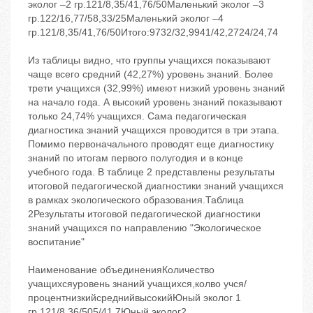
эколог –2 гр.121/8,35/41,76/50Маленький эколог –3
гр.122/16,77/58,33/25Маленький эколог –4
гр.121/8,35/41,76/50Итого:9732/32,9941/42,2724/24,74
Из таблицы видно, что группы учащихся показывают
чаще всего средний (42,27%) уровень знаний. Более
трети учащихся (32,99%) имеют низкий уровень знаний
на начало года. А высокий уровень знаний показывают
только 24,74% учащихся. Сама педагогическая
диагностика знаний учащихся проводится в три этапа.
Помимо первоначального проводят еще диагностику
знаний по итогам первого полугодия и в конце
учебного года. В таблице 2 представлены результаты
итоговой педагогической диагностики знаний учащихся
в рамках экологического образования.Таблица
2Результаты итоговой педагогической диагностики
знаний учащихся по направлению "Экологическое
воспитание"
Наименование объединенияКоличество
учащихсяуровень знаний учащихся,колво учся/
процентнизкийсреднийвысокийЮный эколог 1
гр.121/8,36/505/41,7Юный эколог2