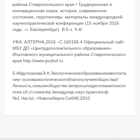
района Ставропольского края / Традиционная и
инновационная наука: история, современное
состояние, перспективы: материалы международной
научнопрактической конференции (15 ноября 2016
года. –г. Екатеринбург). В 6 ч. Ч 4/
УФА: АЭТЕРНА,2016 –С.160166.4.Официальный сайт
МБУ ДО «Центрдополнительного образования»
Ипатовского муниципального района Ставропольского
края.http://www.ipcdod.ru
5.АбдулхаковаЭ.А.Экологическоеобразованиеивоспита
ние–основаэкологическогоблагополучияобщества//
Личность,семьяиобщество:вопросыпедагогикиипсихол
огии:сб.ст.поматер.Iмеждунар.науч.практ.конф.
№1.ЧастьI.–Новосибирск:СибАК,2010.