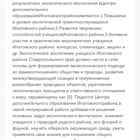
результатами экологического воспитания вЦентре
дополнительного
образованияИпатовскогорайонаявляются:1.Повышени
е уровня экологической грамотностиучащихся
Ипатовского района;2.Развитие творческих
способностей учащихсяИпатовского района;3.Активное
участие в практических мероприятиях учащихся
Ипатовского района: конкурсах, олимпиадах, акциях и
др.Экологическое воспитание учащихся Ипатовского
района Ставропольского края должно нести в себе
основы для формирования аксиологического подхода
во взаимоотношениях общества и природы, развития
жизнеутверждающей позиции в приумножении
разнообразия природных объектов, укрепления
экологических принципов и ответственного отношения
к миру, окружающему нас [5]. Педагоги Центра
дополнительного образования Ипатовскогорайона в
своей непрерывной работе добиваются решения
основных задач экологического воспитания: знакомят
учащихся с природой родного района, его флорой и
фауной, научить оберегать окружающую среду, уметь
применять свои знания для сохранения общего