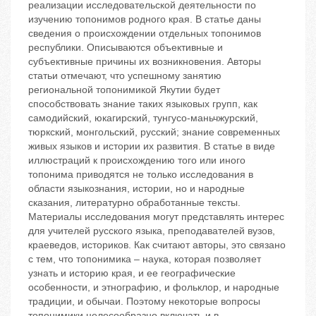
реализации исследовательской деятельности по
изучению топонимов родного края. В статье даны
сведения о происхождении отдельных топонимов
республики. Описываются объективные и
субъективные причины их возникновения. Авторы
статьи отмечают, что успешному занятию
региональной топонимикой Якутии будет
способствовать знание таких языковых групп, как
самодийский, юкагирский, тунгусо-маньчжурский,
тюркский, монгольский, русский; знание современных
живых языков и истории их развития. В статье в виде
иллюстраций к происхождению того или иного
топонима приводятся не только исследования в
области языкознания, истории, но и народные
сказания, литературно обработанные тексты.
Материалы исследования могут представлять интерес
для учителей русского языка, преподавателей вузов,
краеведов, историков. Как считают авторы, это связано
с тем, что топонимика – наука, которая позволяет
узнать и историю края, и ее географические
особенности, и этнографию, и фольклор, и народные
традиции, и обычаи. Поэтому некоторые вопросы
топонимики целесообразно включать и в