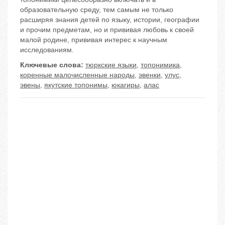
образовательную среду, тем самым не только
расширяя знания детей по языку, истории, географии
и прочим предметам, но и прививая любовь к своей
малой родине, прививая интерес к научным
исследованиям.
Ключевые слова:
тюркские языки
,
топонимика
,
коренные малочисленные народы
,
эвенки
,
улус
,
эвены
,
якутские топонимы
,
юкагиры
,
алас