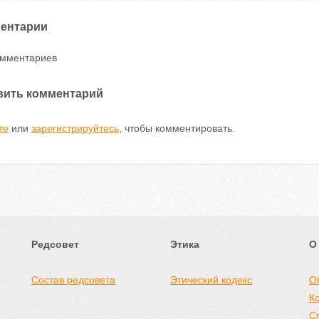
ентарии
омментариев
вить комментарий
те
или
зарегистрируйтесь
, чтобы комментировать.
Редсовет
Этика
О
Состав редсовета
Этический кодекс
О
К
С