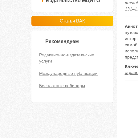
Издательство МЦИТО
англи
131–13
Статьи ВАК
Аннот
путев
интере
Рекомендуем
самобы
испол
Редакционно-издательские
предс
услуги
Ключе
стран
Международные публикации
Бесплатные вебинары