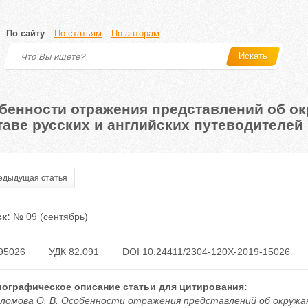
По сайту
По статьям
По авторам
Искать
бенности отражения представлений об о
таве русских и английских путеводителей
дыдущая статья
к:
№ 09 (сентябрь)
95026
УДК 82.091
DOI 10.24411/2304-120X-2019-15026
ографическое описание статьи для цитирования:
ломова О. В. Особенности отражения представлений об окружаю