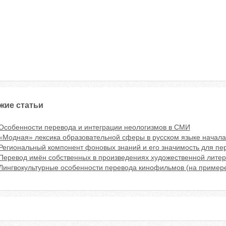
жие статьи
Особенности перевода и интеграции неологизмов в СМИ
«Модная» лексика образовательной сферы в русском языке начала
Региональный компонент фоновых знаний и его значимость для пе
Перевод имён собственных в произведениях художественной лите
Лингвокультурные особенности перевода кинофильмов (на пример