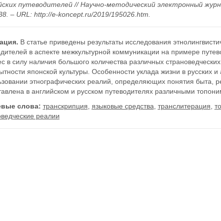
йских путеводителей // Научно-методический электронный журнал
8. – URL: http://e-koncept.ru/2019/195026.htm.
ация.
В статье приведены результаты исследования этнолингвистич
одителей в аспекте межкультурной коммуникации на примере путе
с в силу наличия большого количества различных страноведческих
тности японской культуры. Особенности уклада жизни в русских и
ьзовании этнографических реалий, определяющих понятия быта, ре
тавлена в английском и русском путеводителях различными топон
вые слова:
транскрипция
,
языковые средства
,
транслитерация
,
т
оведческие реалии