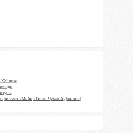
 XXI века
ревода
ратуры
е фильма «Майор Гром: Чумной Доктор»)