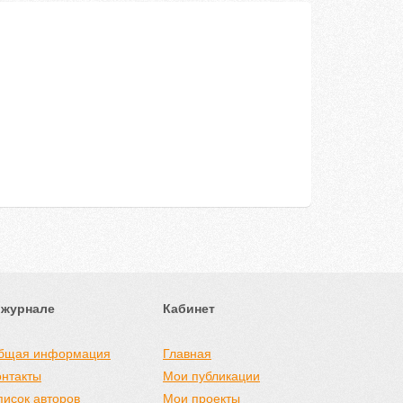
 журнале
Кабинет
бщая информация
Главная
онтакты
Мои публикации
писок авторов
Мои проекты