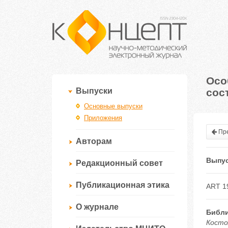
Осо
сос
Выпуски
Основные выпуски
Приложения
Пре
Авторам
Выпус
Редакционный совет
Публикационная этика
ART 1
О журнале
Библи
Косто