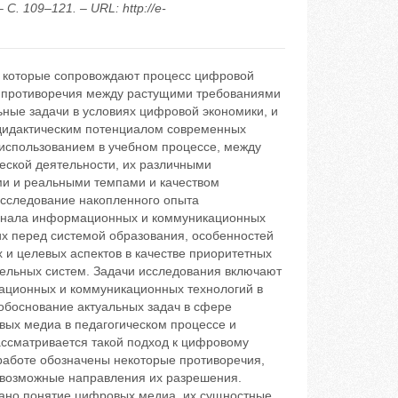
. 109–121. – URL: http://e-
, которые сопровождают процесс цифровой
о противоречия между растущими требованиями
ные задачи в условиях цифровой экономики, и
 дидактическим потенциалом современных
использованием в учебном процессе, между
еской деятельности, их различными
и и реальными темпами и качеством
исследование накопленного опыта
ионала информационных и коммуникационных
щих перед системой образования, особенностей
 и целевых аспектов в качестве приоритетных
ельных систем. Задачи исследования включают
мационных и коммуникационных технологий в
 обоснование актуальных задач в сфере
ых медиа в педагогическом процессе и
ассматривается такой подход к цифровому
 работе обозначены некоторые противоречия,
возможные направления их разрешения.
вано понятие цифровых медиа, их сущностные