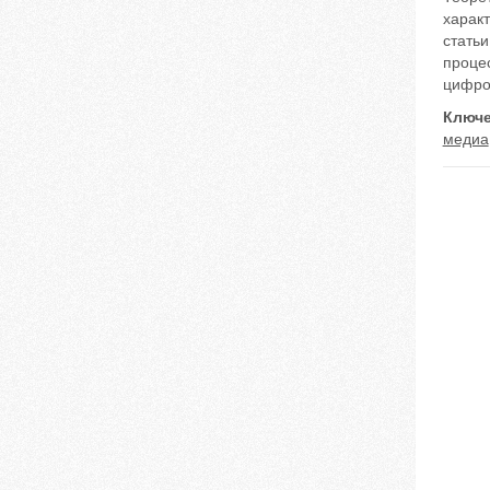
характ
стать
процес
цифро
Ключе
медиа