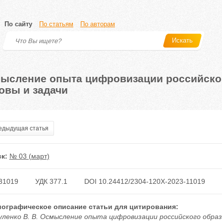
По сайту
По статьям
По авторам
Искать
ысление опыта цифровизации российског
овы и задачи
дыдущая статья
к:
№ 03 (март)
31019
УДК 377.1
DOI 10.24412/2304-120X-2023-11019
ографическое описание статьи для цитирования:
ленко В. В. Осмысление опыта цифровизации российского образов