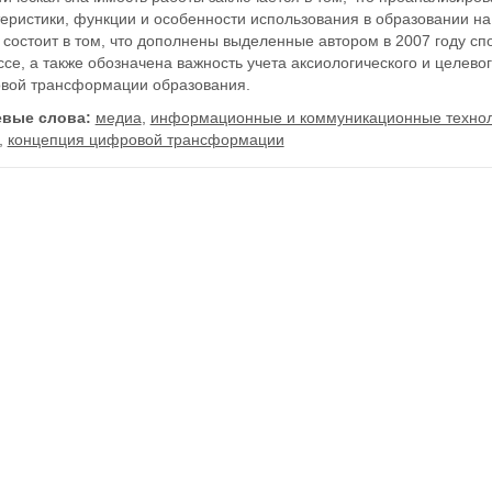
еристики, функции и особенности использования в образовании на
и состоит в том, что дополнены выделенные автором в 2007 году 
се, а также обозначена важность учета аксиологического и целево
вой трансформации образования.
вые слова:
медиа
,
информационные и коммуникационные техно
,
концепция цифровой трансформации