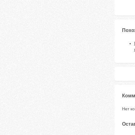
Похо
Комм
Нет к
Оста