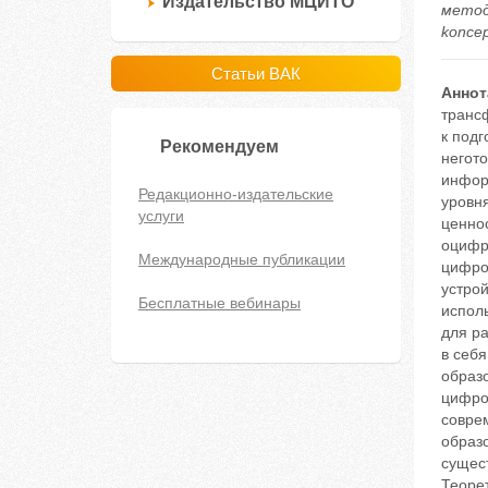
Издательство МЦИТО
методи
koncep
Статьи ВАК
Аннот
транс
к под
Рекомендуем
негот
инфор
Редакционно-издательские
уровн
услуги
ценно
оцифр
Международные публикации
цифро
устрой
Бесплатные вебинары
исполь
для р
в себ
образо
цифро
совре
образ
сущес
Теоре