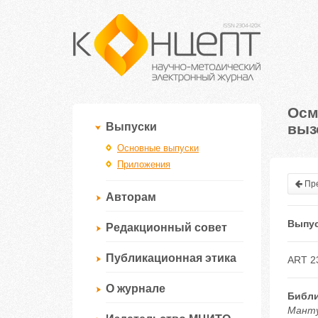
Осм
выз
Выпуски
Основные выпуски
Приложения
Пре
Авторам
Выпус
Редакционный совет
Публикационная этика
ART 2
О журнале
Библи
Манту