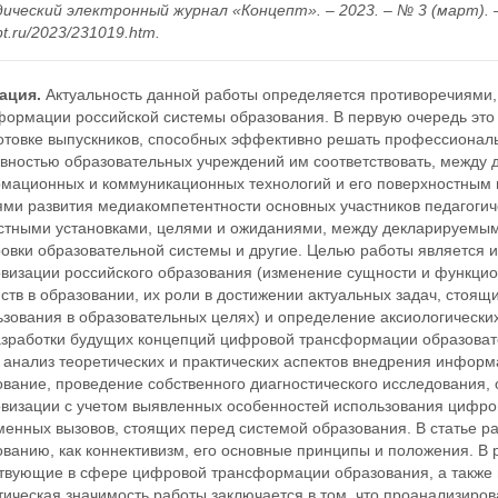
ческий электронный журнал «Концепт». – 2023. – № 3 (март). – С
t.ru/2023/231019.htm.
ация.
Актуальность данной работы определяется противоречиями
формации российской системы образования. В первую очередь эт
готовке выпускников, способных эффективно решать профессиональ
овностью образовательных учреждений им соответствовать, между
мационных и коммуникационных технологий и его поверхностным 
ями развития медиакомпетентности основных участников педагогич
стными установками, целями и ожиданиями, между декларируемым
овки образовательной системы и другие. Целью работы является 
визации российского образования (изменение сущности и функц
ств в образовании, их роли в достижении актуальных задач, стоя
зования в образовательных целях) и определение аксиологических
азработки будущих концепций цифровой трансформации образоват
я анализ теоретических и практических аспектов внедрения инфор
вание, проведение собственного диагностического исследования,
визации с учетом выявленных особенностей использования цифров
менных вызовов, стоящих перед системой образования. В статье р
ованию, как коннективизм, его основные принципы и положения. В
твующие в сфере цифровой трансформации образования, а также 
тическая значимость работы заключается в том, что проанализиро