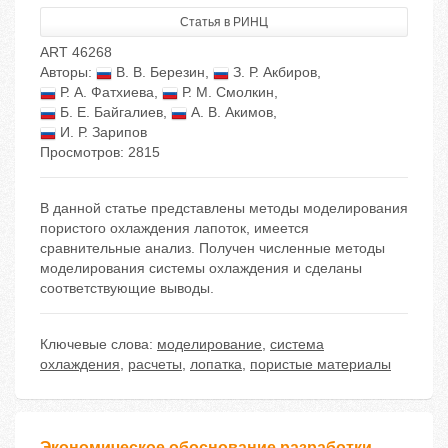
Статья в РИНЦ
ART 46268
Авторы:
В. В. Березин
,
З. Р. Акбиров
,
Р. А. Фатхиева
,
Р. М. Смолкин
,
Б. Е. Байгалиев
,
А. В. Акимов
,
И. Р. Зарипов
Просмотров: 2815
В данной статье представлены методы моделирования
пористого охлаждения лапоток, имеется
сравнительные анализ. Получен численные методы
моделирования системы охлаждения и сделаны
соответствующие выводы.
Ключевые слова:
моделирование
,
система
охлаждения
,
расчеты
,
лопатка
,
пористые материалы
Экономическое обоснование разработки