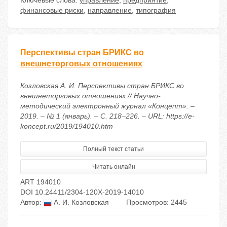
Ключевые слова:
управление
,
предприятие
,
финансовые риски
,
направление
,
типография
Перспективы стран БРИКС во
внешнеторговых отношениях
Козловская А. И. Перспективы стран БРИКС во
внешнеторговых отношениях // Научно-
методический электронный журнал «Концепт». –
2019. – № 1 (январь). – С. 218–226. – URL: https://e-
koncept.ru/2019/194010.htm
Полный текст статьи
Читать онлайн
ART 194010
DOI 10.24411/2304-120X-2019-14010
Автор:
А. И. Козловская
Просмотров: 2445