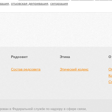
вация
,
отцовская депривация
,
сепарация
Редсовет
Этика
О
Состав редсовета
Этический кодекс
О
К
С
рован в Федеральной службе по надзору в сфере связи,