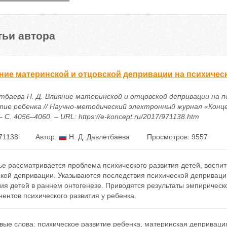
тьи автора
ние материнской и отцовской депривации на психическ
тбаева Н. Д. Влияние материнской и отцовской депривации на п
тие ребенка // Научно-методический электронный журнал «Конце
 – С. 4056–4060. – URL: https://e-koncept.ru/2017/971138.htm
71138
Автор:
Н. Д. Давлетбаева
Просмотров: 9557
ье рассматривается проблема психического развития детей, воспи
кой депривации. Указываются последствия психической деприваци
тия детей в раннем онтогенезе. Приводятся результаты эмпиричес
ентов психического развития у ребенка.
вые слова:
психическое развитие ребенка
,
материнская деприваци