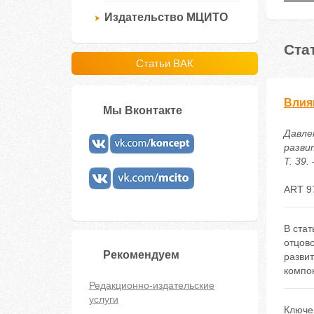
Издательство МЦИТО
Ста
Статьи ВАК
Влия
Мы Вконтакте
Давле
разви
Т. 39.
ART 9
В стат
отцовс
Рекомендуем
разви
компон
Редакционно-издательские
услуги
Ключе