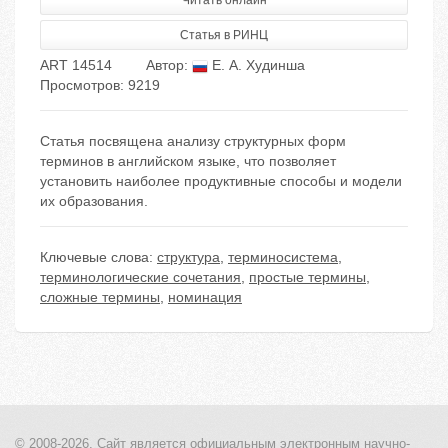
Читать онлайн
Статья в РИНЦ
ART 14514
Автор:
Е. А. Худинша
Просмотров: 9219
Статья посвящена анализу структурных форм
терминов в английском языке, что позволяет
установить наиболее продуктивные способы и модели
их образования.
Ключевые слова:
структура
,
терминосистема
,
терминологические сочетания
,
простые термины
,
сложные термины
,
номинация
© 2008-2026, Сайт является
официальным электронным
научно-