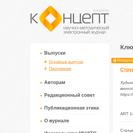
Клю
Выпуски
Междунар
Основные выпуски
Приложения
Стру
Авторам
Худин
метод
https:
Редакционный совет
Публикационная этика
ART 1
О журнале
Статья