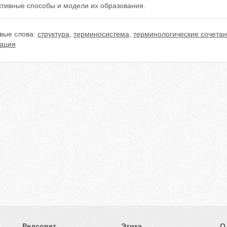
ктивные способы и модели их образования.
вые слова:
структура
,
терминосистема
,
терминологические сочета
ация
Редсовет
Этика
О