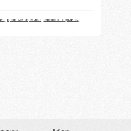
ния
,
простые термины
,
сложные термины
,
 журнале
Кабинет