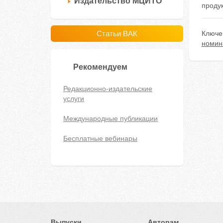
Издательство МЦИТО
проду
Статьи ВАК
Ключе
номин
Рекомендуем
Редакционно-издательские
услуги
Международные публикации
Бесплатные вебинары
Выпуски
Авторам