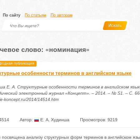
По сайту
По статьям
По авторам
Искать
чевое слово: «номинация»
одная публикация
ктурные особенности терминов в английском языке
ша Е. А. Структурные особенности терминов в английском языке
ический электронный журнал «Концепт». – 2014. – № S1. – С. 66
//e-koncept.ru/2014/14514.htm
4514
Автор:
Е. А. Худинша
Просмотров: 9219
 посвящена анализу структурных форм терминов в английском язык