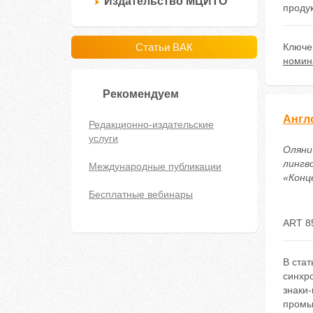
Издательство МЦИТО
проду
Статьи ВАК
Ключе
номин
Рекомендуем
Англ
Редакционно-издательские
услуги
Олянич
лингв
Международные публикации
«Конце
Бесплатные вебинары
ART 8
В стат
синхр
знаки-
промы