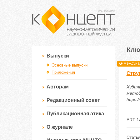
Клю
Выпуски
Междунар
Основные выпуски
Приложения
Стру
Авторам
Худин
метод
https:
Редакционный совет
Публикационная этика
ART 1
О журнале
Статья