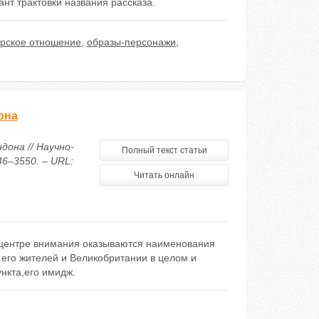
нт трактовки названия рассказа.
орское отношение
,
образы-персонажи
,
она
дона // Научно-
Полный текст статьи
46–3550. – URL:
Читать онлайн
 центре внимания оказываются наименования
 его жителей и Великобритании в целом и
нкта,его имидж.