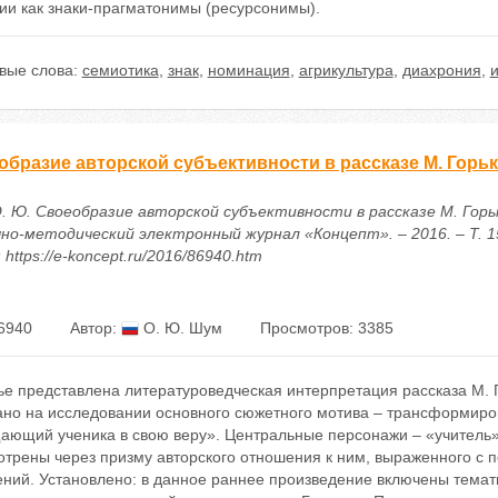
ии как знаки-прагматонимы (ресурсонимы).
вые слова:
семиотика
,
знак
,
номинация
,
агрикультура
,
диахрония
,
образие авторской субъективности в рассказе М. Горь
. Ю. Своеобразие авторской субъективности в рассказе М. Гор
чно-методический электронный журнал «Концепт». – 2016. – Т. 15
 https://e-koncept.ru/2016/86940.htm
6940
Автор:
О. Ю. Шум
Просмотров: 3385
ье представлена литературоведческая интерпретация рассказа М. 
ано на исследовании основного сюжетного мотива – трансформиро
ающий ученика в свою веру». Центральные персонажи – «учитель»
отрены через призму авторского отношения к ним, выраженного с
ений. Установлено: в данное раннее произведение включены темат