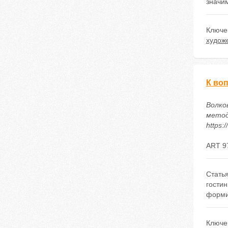
значим
Ключе
худож
К во
Волков
метод
https:
ART 9
Стать
гостин
форми
Ключе