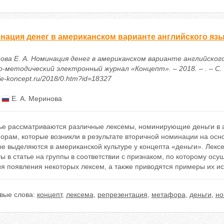
нация денег в американском варианте английского яз
ова Е. А. Номинация денег в американском варианте английского 
о-методический электронный журнал «Концепт». – 2018. – . – С. 
//e-koncept.ru/2018/0.htm?id=18327
:
Е. А. Меринова
тье рассматриваются различные лексемы, номинирующие деньги в 
рам, которые возникли в результате вторичной номинации на осно
ые выделяются в американской культуре у концепта «деньги». Лек
ы в статье на группы в соответствии с признаком, по которому ос
ия появления некоторых лексем, а также приводятся примеры их и
вые слова:
концепт
,
лексема
,
репрезентация
,
метафора
,
деньги
,
но