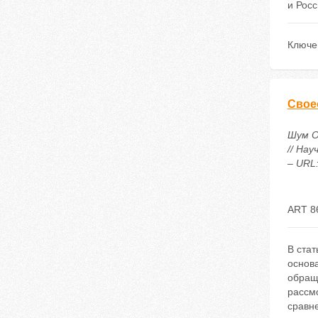
и Росс
Ключе
Свое
Шум О
// Нау
– URL:
ART 8
В стат
основ
обращ
рассм
сравн