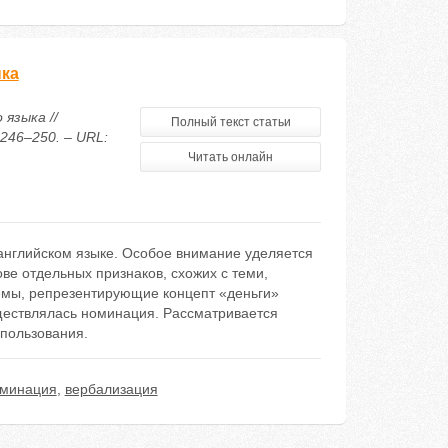
ыка
языка //
Полный текст статьи
246–250. – URL:
Читать онлайн
английском языке. Особое внимание уделяется
ве отдельных признаков, схожих с теми,
семы, репрезентирующие концепт «деньги»
уществлялась номинация. Рассматривается
спользования.
минация
,
вербализация