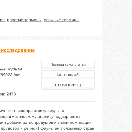
ния
,
простые термины
,
сложные термины
,
 исследование
Полный текст статьи
ный журнал
5/85028.htm
Читать онлайн
Статья в РИНЦ
ов: 2478
ческого сектора агрикультуры; с
вопрагматическому анализу подвергаются
ции добычи ихтиопродуктов и знаки-номинации
 прудовой и речной) фауны англоязычных стран