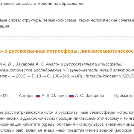
ктивные способы и модели их образования.
вые слова:
структура
,
терминосистема
,
терминологические сочета
ация
о- и русскоязычная ихтиосферы: лингвосемиотическое
 А. В. , Захарова А. С. Англо- и русскоязычная ихтиосферы:
осемиотическое исследование // Научно-методический электрон
пт». – 2015. – Т. 13. – С. 136–140. – URL: https://e-koncept.ru/201
5028
Авторы:
А. В. Олянич
,
А. С. Захарова
Просмотр
ье рассматриваются англо- и русскоязычные семиосферы ихтиологи
онических и диахронических позиций лингвосемиотическому и линг
номинации хабитата (среды обитания ихтиокультур), знаки-номина
словых рыб, включая знаки иных представителей водной (морской,