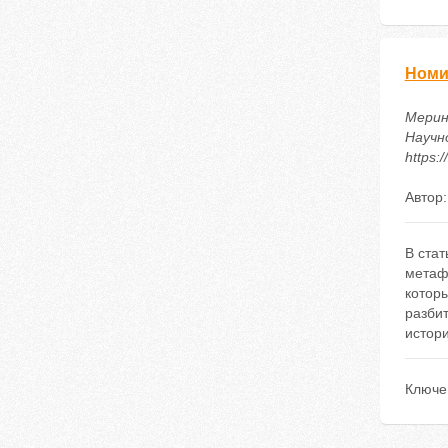
Номи
Мерин
Научн
https:
Автор
В ста
метафо
котор
разбит
истор
Ключе