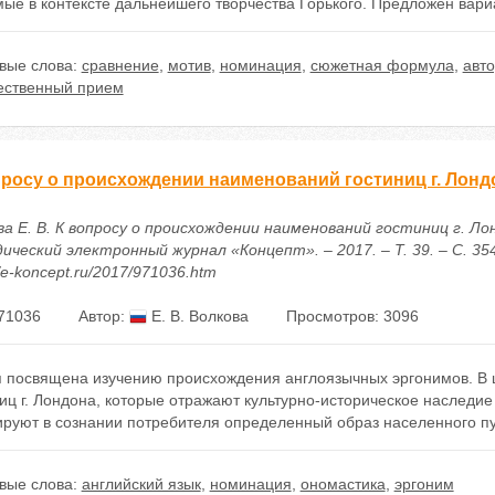
ые в контексте дальнейшего творчества Горького. Предложен вариа
вые слова:
сравнение
,
мотив
,
номинация
,
сюжетная формула
,
авт
ественный прием
просу о происхождении наименований гостиниц г. Лонд
а Е. В. К вопросу о происхождении наименований гостиниц г. Лон
ический электронный журнал «Концепт». – 2017. – Т. 39. – С. 35
//e-koncept.ru/2017/971036.htm
71036
Автор:
Е. В. Волкова
Просмотров: 3096
я посвящена изучению происхождения англоязычных эргонимов. В
иц г. Лондона, которые отражают культурно-историческое наследие
руют в сознании потребителя определенный образ населенного пу
вые слова:
английский язык
,
номинация
,
ономастика
,
эргоним