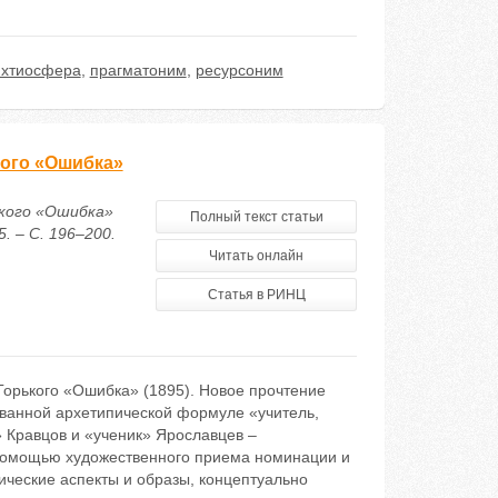
ихтиосфера
,
прагматоним
,
ресурсоним
кого «Ошибка»
ького «Ошибка»
Полный текст статьи
. – С. 196–200.
Читать онлайн
Статья в РИНЦ
Горького «Ошибка» (1895). Новое прочтение
ванной архетипической формуле «учитель,
 Кравцов и «ученик» Ярославцев –
 помощью художественного приема номинации и
ические аспекты и образы, концептуально