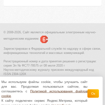
© 2008-2026, Сайт является
официальным электронным
научно-
методическим изданием.
Зарегистрирован в Федеральной службе по надзору в сфере связи,
информационных технологий и массовых коммуникаций.
Регистрационный номер и дата принятия решения о регистрации:
серия Эл № ФС77-78575 от 08 июля 2020 г
Научно-методическому журналу присвоен международный код
ISSN 2304-120X
Мы используем файлы cookie, чтобы улучшить сайт
МЦИТО
|
Школьные олимпиады и онлайн конкурсы для детей
|
для вас. Продолжая пользоваться сайтом, вы
Политика использования файлов cookie
|
Политика обработки и
защиты персональных данных
соглашаетесь с
Политикой использования файлов
Ок
cookie
.
Все материалы доступны по
лицензии Creative
К сайту подключен сервис Яндекс.Метрика, который
Commons С указанием авторства 4.0 Всемирная
.