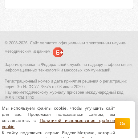
© 2008-2026, Сайт является
официальным электронным
научно-
методическим изданием.
Зарегистрирован в Федеральной службе по надзору в сфере связи,
информационных технологий и массовых коммуникаций.
Регистрационный номер и дата принятия решения о регистрации:
серия Эл № ФС77-78575 от 08 июля 2020 г
Научно-методическому журналу присвоен международный код
ISSN 2304-120X
Мы используем файлы cookie, чтобы улучшить сайт
МЦИТО
|
Школьные олимпиады и онлайн конкурсы для детей
|
для вас. Продолжая пользоваться сайтом, вы
Политика использования файлов cookie
|
Политика обработки и
защиты персональных данных
соглашаетесь с
Политикой использования файлов
Ок
cookie
.
Все материалы доступны по
лицензии Creative
К сайту подключен сервис Яндекс.Метрика, который
Commons С указанием авторства 4.0 Всемирная
.