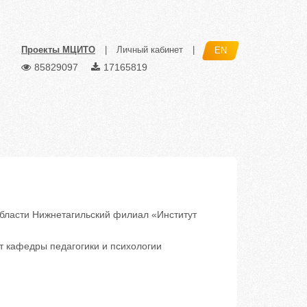
Проекты МЦИТО
|
Личный кабинет
|
EN
85829097
17165819
ласти Нижнетагильский филиал «Институт
т кафедры педагогики и психологии