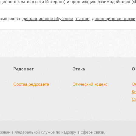
енного кем-то в сети Интернет) и организацию взаимодействия (sk
вые слова:
дистанционное обучение
,
тьютор
,
дистанционная стажи
Редсовет
Этика
О
Состав редсовета
Этический кодекс
О
К
С
рован в Федеральной службе по надзору в сфере связи,