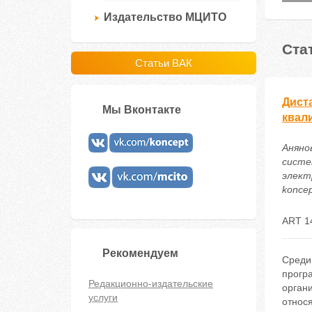
Издательство МЦИТО
Ста
Статьи ВАК
Дист
Мы Вконтакте
квал
Аняно
систе
электр
koncep
ART 1
Рекомендуем
Среди
прогр
Редакционно-издательские
органи
услуги
относя