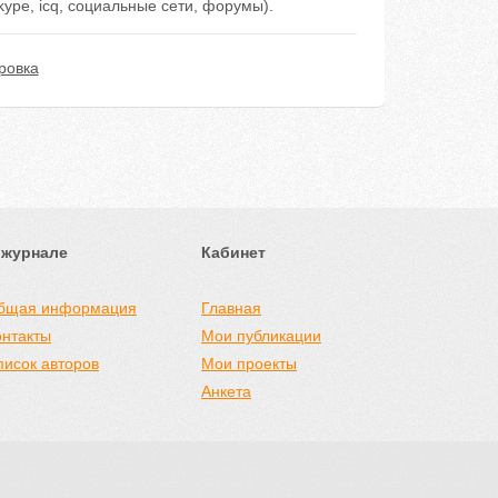
ype, icq, социальные сети, форумы).
ровка
 журнале
Кабинет
бщая информация
Главная
онтакты
Мои публикации
писок авторов
Мои проекты
Анкета