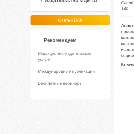
Издательство МЦИТО
Сверд
140. –
Статьи ВАК
Аннот
профе
котор
Рекомендуем
контен
исполь
Редакционно-издательские
социа
услуги
Ключе
Международные публикации
Бесплатные вебинары