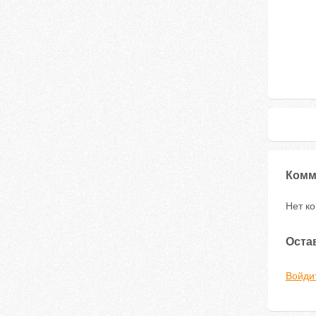
Комм
Нет к
Оста
Войди