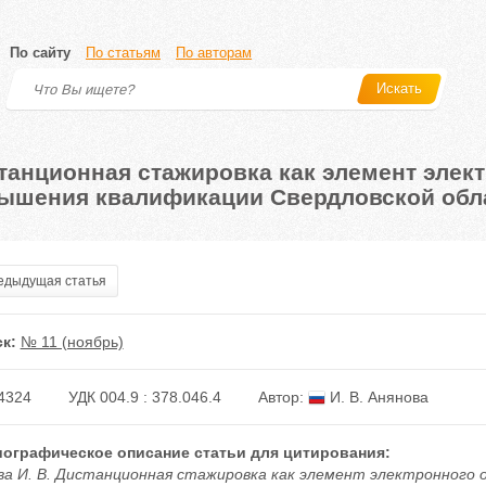
По сайту
По статьям
По авторам
Искать
танционная стажировка как элемент элект
ышения квалификации Свердловской обл
дыдущая статья
к:
№ 11 (ноябрь)
4324
УДК 004.9 : 378.046.4
Автор:
И. В. Анянова
ографическое описание статьи для цитирования:
ва И. В. Дистанционная стажировка как элемент электронного 