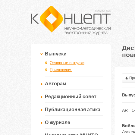
Дис
пов
Выпуски
Основные выпуски
Приложения
Пре
Авторам
Выпус
Редакционный совет
Публикационная этика
ART 1
О журнале
Библи
Аняно