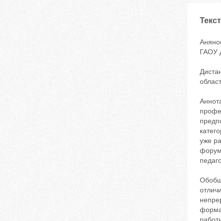
Текст
Аняно
ГАОУ Д
Диста
облас
Аннот
профе
предпо
катего
уже ра
форумы
педаго
Обобщение современныхподходов к организации системы повышения квалификации позволяет констатировать, что отличительными особенностями процесса повышения квалификации кадров в системе образования становятся: непрерывность, многоуровневость, открытость, развивающий характер личностноориентированного обучения, сочетание формального, неформального и информального подходов, преобладание интерактивных форм работы.Профессиональное развитие педагогов в условиях инноваций А.Г. Асмолов рассматривает с позиции системнодеятельностногоподхода. Данный методологический