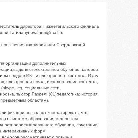
меститель директора Нижнетагильского филиала
ний Тагилanynovairina@mail.ru
ме повышения квалификации Свердловской
ля организации дополнительных
кации,выделяютэлектронное обучение, которое
ем средств ИКТ и электронного контента. В эту
х, электронная почта, использование контента,
skype, icq, социальные сети,
овка, тьютор.Раздел: (01)педагогика; история
о предметным областям).
ь продумано и реализовано взаимодействие участников учебного процесса: тьютора (преподавателя) и обучаемых; обучаемых между собой; обучаемыхи средств автоматизации курса.Методы обучения:дистанционные образовательные технологии, индивидуальноеинтерактивное консультированиес элементами дифференцированного обучения. Электронный курс дистанционного обучения представляет собой систематизированный набор учебных материалов, размещенных в системе дистанционного обучения ГАОУ ДПО СО ©ИРОª ElearningServer4G, обеспечивающий подготовку обучающихся в рамках разделов дополнительной профессиональной программы. Данный набор включает:электронные интерактивные документы. Под интерактивными документами понимаются электронные ресурсы, обеспечивающие онлайнобщение и взаимодействие с пользователем. К ним относятся так называемыеинтерактивные лекции, тренажеры и/или комплексные приложения, включающие полностью или частично все перечисленные компоненты;организационные аспекты взаимодействия педагога и обучающихся (начиная от ситуации ©подготовить… и отправить файл преподавателюª до ©обсудить в форуме…ª);систематический контроль результатов учебной деятельности обучающихся на разных уровнях: самоконтроль, взаимоконтроль, входной текущий контроль, итоговый контроль. Согласно Требованиям к электронным курсам дистанционного обученияГАОУ ДПО СО ©Институт развития образованияª, карта курса для слушателястажера включает: перечень изучаемых тем, цели обучения по каждой теме, планируемые и ожидаемые результаты обучения, стажировки, инструменты обучения. Особое внимание при конструировании персонифицированной картыкурса слушатель уделяет выбору дистанционных стажировок из электронного депозитария, размещенного в системе дистанционного обучения ElearningServer4G(далее ‬СДО).Стажировка понимается намикак специально организованная форма повышения квалификации, которая является оперативным и эффективным средством совершенствования профессионального мастерства педагогических и руководящих работников. Стажировка‬это практикоориентированная образовательная деятельность по приобретению нового профессионального опыта работы (эффективных практик) в системе повышения квалификации. Стажировка основана на системнодеятельностном подходе: выстраивается как движение от цели к результату, при этом в качестве результата рассматривается выстроенный проект педагогической деятельности по реализации новой практики; движение от цели к результату совершает сам стажер в процессе теоретической, практической, аналитической, проектной деятельности, осознавая этапы продвижения и свой индивидуальный прогресс; осуществляется через современные образовательные технологии, при использовании которых видна субъектная роль каждого стажера. Работая с областным депозитарием стажировочных практик, выбирая базовую площадку и программу дистанционной стажировки, стажеру необходимо иметь четкое представление о передовом опыте. Передовой опыт ‬один из самых доступных практике источниковновых идей, подходов и технологий. Стажеру необходимо знать отличительные черты передового опыта: актуальность, потенциальнуюполезность и инновационный потенциал распространяемого опыта, степень превосходства идей, заложенных в опыте, по сравнению с темиидеями, с которыми знаком стажер; перспективность и надежность распространяемого опыта, подтверждение эффективности распространяемого опыта результатами его массовой апробации на практике. Программа дистанционной стажировки ‬это обоснованная модель образовательной деятельности стажера по освоению им передового опыта практической деятельности, определяющая цели обучения стажеров и требуемую для их достижения структуру учебных задач, с указан