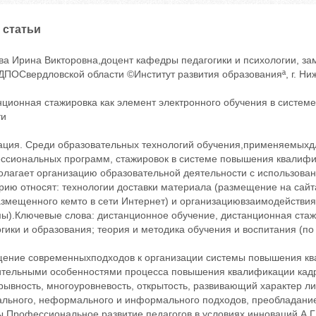
 статьи
ва Ирина Викторовна,доцент кафедры педагогики и психологии, за
ПОСвердловской области ©Институт развития образованияª, г. Ниж
нционная стажировка как элемент электронного обучения в систе
ти
ация. Среди образовательных технологий обучения,применяемыхд
ссиональных программ, стажировок в системе повышения квалифи
лагает организацию образовательной деятельности с использовани
рию относят: технологии доставки материала (размещение на сайта
змещенного кемто в сети Интернет) и организациювзаимодействия (
).Ключевые слова: дистанционное обучение, дистанционная стажир
гики и образования; теория и методика обучения и воспитания (п
 подход для системы повышения квалификации понимаетсякак системная, целенаправленная деятельность субъектов методического взаимодействия (стажера, тьютора, преподавателя, ведущего консультанта), реализующих проекты профессионального развития и саморазвития педагогов. Все чаще звучит мнение, что более адекватным средством и средой непрерывного повышения квалификации педагогических и руководящих работников может стать интерактивная сетевая профессиональная деятельность, интегрирующая возможности формального, неформального образования и самообразования, опосредованного современными информационнокоммуникационными технологиями [1].Среди образовательных технологий обучения,используемых для организации дополнительных профессиональных программ, стажировок в системе повышения квалификации Свердловской области, все большую актуальность получают интерактивные формы обучения, которые направлены на формирование у педагогов и руководителей нового уровня профессиональной и управленческойкомпетентности. К интерактивным формам повышения квалификации, которые успешно практикуютсяИнститутом развития образования Свердловской области, можно отнести следующие позиции [2]:организация активной групповой и парной работы при проведении сетевых занятий с использованием ДОТ ‬дистанционных образовательных технологий (в электронных курсах СДО, тренингах, мастерских);визуализация‬использование приемов и инструментов инфографики для организации в сети ©мозговых атакªс цельюпредставления, обобщения и осмысления информации;сетевые профессиональные объединения ведущих консультантов, тьюторов и стажеров;областной депозитарий стажировочных инновационных практик в СДО ИРО Elearning Server 4G.Система повышения квалификации педагогических и руководящих кадров Свердловской области совершенствовалась в рамках деятельности стажировочной площадки ИРО по теме ©Введение ФГОС общего образования как фактор модернизации системы образования Свердловской областиª.Стажировочная площадка ‬это место порождения новых образовательных технологий и укладов, соответствующих современным требованиям. Это пространство профессиональной пробы в новом, становящемся образовании, соответствующем требованиямФедерального государственного образовательного стандарта. В рамках стажировочной площадки в течение трех лет реализовывалась модель непрерывного, персонифицированного повышения квалификации и педагогических и руководящих кадров, включающая:развитие новых форм и технологий (модульный принцип разработки и реализации электронных курсов с использованием дистанционных образовательных технологий, стажировок (очных и дистанционных) в инновационных образовательных учреждениях базовых площадках ИРО);сетевой принцип обучения (кооперация ресурсов и использование потенциала ведущих консультантов, тьюторов, педагоговпрактиков, инновационных и базовых образовательных учреждений, учреждений высшего профессионального образования, в том числе в СДО ИРО Elearning Server 4G);информатизацию системы образования и создание ИКТнасыщенной среды(использование в образовательном процессе телекоммуникационного и интерактивного оборудования, программноаппаратных комплексов, внедрение комплексной информационноаналитической системы);новую модель мониторинга качества дополнительного профессионального образования (оценивание результативности обучения непосредственно после его завершения; анализ отсроченных результатов обучения посредством социологических исследований и экспертных опросов; анализ достижений обучающихся).Эффективное повышение квалификации педагоговстажеров обеспечивается при реализации следующих организационных условий:обеспечениеактивной самообразовательной позиции каждого стажера в системе дополнительного профессионального образования с учетом его профессиональных интересов и склонностей на основе модульных программ обучения и использования депозитария стажировочных практик;использованиетьюторских технологий сопровождения повышения квалификации стажеров со стороны специалистов системы повышения квалификации и носителей инновационного опыта на всех этапах стажировки (проектировочном, реализационном и рефлексивном);развитиесети базовых площадок как ресурсных центров инноватики, включающей нормативноправовую базу их деятельности, и обеспечениенеобходимыми ресурсами (кадровыми, научнометодическими, информационными), позволяющими осуществлять адресную стажировку в очной или дистанционной форме [3]. В Институте развития образования Свердловской области разработаны и успешно реализуются дополнительные профессиональные программы, в том числе с интерактивным образовательным контентом.Электронный курс дистанционного обучения представляет собой систематизированный, интерактивный учебный контент, размещенный в системе дистанционного обучения ГАОУ ДПО СО ©ИРОª ElearningServer4Gи предусматривающий взаимодействие между всеми субъектами и объектами учебного процесса, ориентированное на достижение цели обучения(диагностичной).Электронный курс дистанционного обучения рассматривается как средство электронного обучения и реализации дополнительных профессиональных программ сиспользованием дистанционных образовательных технологий.Электронное обучение‬это организация образовательной деятельности с использованием средств ИКТ и электронного контента. В эту категорию относят: технологии доставки материала (размещение на сайтах, электронная почта, использование контента, уже размещенного кемто в сети Интернет) и организациювзаимодействия (skype, icq, социальные сети, форумы)[4]. Образовательная технология предполагает наличие отлаженного электронного курса дистанционного обучения, обеспечивающего, с одной стороны, системное обучение слушателей, с другой ‬полную или частичную автоматизацию процесса обучения и контроля. При этом в курсе, помимо интерактивного контента, должно быт