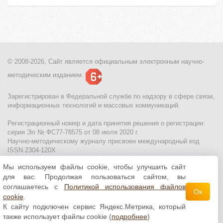
© 2008-2026, Сайт является
официальным электронным
научно-
методическим изданием.
Зарегистрирован в Федеральной службе по надзору в сфере связи,
информационных технологий и массовых коммуникаций.
Регистрационный номер и дата принятия решения о регистрации:
серия Эл № ФС77-78575 от 08 июля 2020 г
Научно-методическому журналу присвоен международный код
ISSN 2304-120X
Мы используем файлы cookie, чтобы улучшить сайт
МЦИТО
|
Школьные олимпиады и онлайн конкурсы для детей
|
для вас. Продолжая пользоваться сайтом, вы
Политика использования файлов cookie
|
Политика обработки и
защиты персональных данных
соглашаетесь с
Политикой использования файлов
Ок
cookie
.
Все материалы доступны по
лицензии Creative
К сайту подключен сервис Яндекс.Метрика, который
Commons С указанием авторства 4.0 Всемирная
.
также использует файлы cookie (
подробнее
)