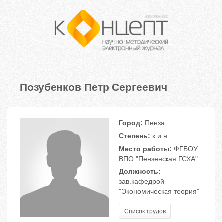
Позубенков Петр Сергеевич
Город:
Пенза
Степень:
к.и.н.
Место работы:
ФГБОУ
ВПО "Пензенская ГСХА"
Должность:
зав.кафедрой
"Экономическая теория"
Список трудов