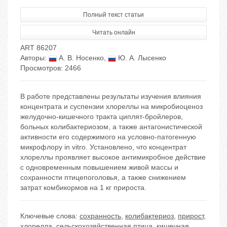
Полный текст статьи
Читать онлайн
ART 86207
Авторы:
А. В. Носенко
,
Ю. А. Лысенко
Просмотров: 2466
В работе представлены результаты изучения влияния
концентрата и суспензии хлореллы на микробиоценоз
желудочно-кишечного тракта циплят-бройлеров,
больных колибактериозом, а также антагонистической
активности его содержимого на условно-патогенную
микрофлору in vitro. Установлено, что концентрат
хлореллы проявляет высокое антимикробное действие
с одновременным повышением живой массы и
сохранности птицепоголовья, а также снижением
затрат комбикормов на 1 кг прироста.
Ключевые слова:
сохранность
,
колибактериоз
,
прирост
,
хлорелла
,
сельскохозяйственная птица
,
кишечная