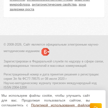
микрофлора
,
антагонистические свойства
,
зона
задержки роста
© 2008-2026, Сайт является
официальным электронным
научно-
методическим изданием.
Зарегистрирован в Федеральной службе по надзору в сфере связи,
информационных технологий и массовых коммуникаций.
Регистрационный номер и дата принятия решения о регистрации:
серия Эл № ФС77-78575 от 08 июля 2020 г
Научно-методическому журналу присвоен международный код
ISSN 2304-120X
Мы используем файлы cookie, чтобы улучшить сайт
МЦИТО
|
Школьные олимпиады и онлайн конкурсы для детей
|
для вас. Продолжая пользоваться сайтом, вы
Политика использования файлов cookie
|
Политика обработки и
защиты персональных данных
соглашаетесь с
Политикой использования файлов
Ок