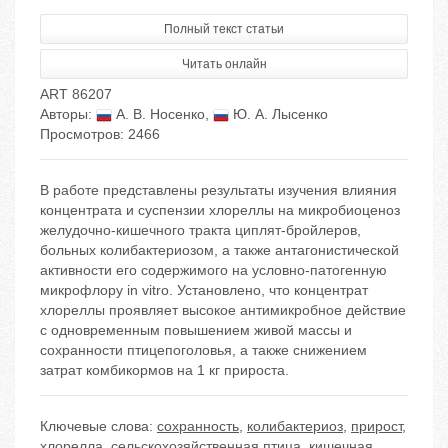
Полный текст статьи
Читать онлайн
ART 86207
Авторы:
А. В. Носенко
,
Ю. А. Лысенко
Просмотров: 2466
В работе представлены результаты изучения влияния
концентрата и суспензии хлореллы на микробиоценоз
желудочно-кишечного тракта циплят-бройлеров,
больных колибактериозом, а также антагонистической
активности его содержимого на условно-патогенную
микрофлору in vitro. Установлено, что концентрат
хлореллы проявляет высокое антимикробное действие
с одновременным повышением живой массы и
сохранности птицепоголовья, а также снижением
затрат комбикормов на 1 кг прироста.
Ключевые слова:
сохранность
,
колибактериоз
,
прирост
,
хлорелла
,
сельскохозяйственная птица
,
кишечная