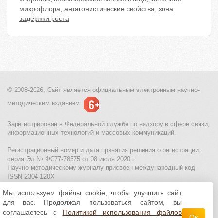
микрофлора
,
антагонистические свойства
,
зона
задержки роста
© 2008-2026, Сайт является
официальным электронным
научно-
методическим изданием.
Зарегистрирован в Федеральной службе по надзору в сфере связи,
информационных технологий и массовых коммуникаций.
Регистрационный номер и дата принятия решения о регистрации:
серия Эл № ФС77-78575 от 08 июля 2020 г
Научно-методическому журналу присвоен международный код
ISSN 2304-120X
Мы используем файлы cookie, чтобы улучшить сайт
МЦИТО
|
Школьные олимпиады и онлайн конкурсы для детей
|
для вас. Продолжая пользоваться сайтом, вы
Политика использования файлов cookie
|
Политика обработки и
защиты персональных данных
соглашаетесь с
Политикой использования файлов
Ок