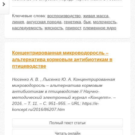
Ключевые слова:
воспроизводство
,
живая масса
,
линия
,
ангусская порода
,
генетика
,
бык
,
молочность
,
наследуемость
,
мясность
,
прирост
,
племенное ядро
Концентрированная микроводоросль –
альтернатива кормовым антибиотикам в
птицеводстве
Носенко А. В. , Лысенко Ю. А. Концентрированная
микроводоросль – альтернатива кормовым
антибиотикам в птицеводстве // Научно-
методический электронный журнал «Концепт». –
2016. – Т. 11. – С. 951–955. – URL: https://e-
koncept.ru/2016/86207.htm
Полный текст статьи
Читать онлайн