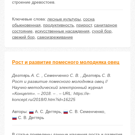
строение древостоев.
Ключевые слова:
лесные культуры
,
сосна
обыкновенная
,
продуктивность
,
прирост
,
санитарное
состояние
,
искусственные насаждения
,
сухой бор
,
свежий бор
,
самоизреживание
Рост и развитие помесного молодняка овец
Дегтярь А. С. , Семенченко С. В. , Дегтярь С. В.
Рост и развитие помесного молодняка овец //
Научно-методический электронный журнал
«Концепт». – 2018. – . – URL: https://e-
koncept.ru/2018/0.htm?id=16225
Авторы:
А. С. Дегтярь
,
С. В. Семенченко
,
С. В. Дегтярь
В статье приведены данные изучения роста и развития