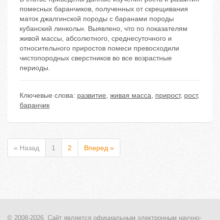
помесных баранчиков, полученных от скрещивания
маток джалгинской породы с баранами породы
кубанский линкольн. Выявлено, что по показателям
живой массы, абсолютного, среднесуточного и
относительного приростов помеси превосходили
чистопородных сверстников во все возрастные
периоды.
Ключевые слова:
развитие
,
живая масса
,
прирост
,
рост
,
баранчик
« Назад
1
2
Вперед »
© 2008-2026, Сайт является
официальным электронным
научно-