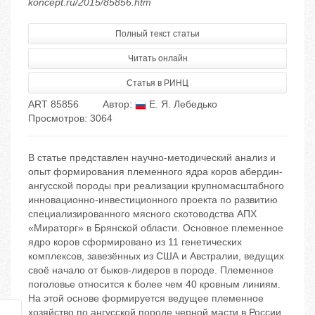
koncept.ru/2015/85856.htm
Полный текст статьи
Читать онлайн
Статья в РИНЦ
ART 85856
Автор:
Е. Я. Лебедько
Просмотров: 3064
В статье представлен научно-методический анализ и
опыт формирования племенного ядра коров абердин-
ангусской породы при реализации крупномасштабного
инновационно-инвестиционного проекта по развитию
специализированного мясного скотоводства АПХ
«Мираторг» в Брянской области. Основное племенное
ядро коров сформировано из 11 генетических
комплексов, завезённых из США и Австралии, ведущих
своё начало от быков-лидеров в породе. Племенное
поголовье относится к более чем 40 кровным линиям.
На этой основе формируется ведущее племенное
хозяйство по ангусской породе черной масти в России.