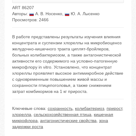
ART 86207
Авторы:
А. В. Носенко
,
Ю. А. Лысенко
Просмотров: 2466
В работе представлены результаты изучения влияния
концентрата и суспензии хлореллы на микробиоценоз
желудочно-кишечного тракта циплят-бройлеров,
больных колибактериозом, а также антагонистической
активности его содержимого на условно-патогенную
микрофлору in vitro. Установлено, что концентрат
хлореллы проявляет высокое антимикробное действие
с одновременным повышением живой массы и
сохранности птицепоголовья, а также снижением
затрат комбикормов на 1 кг прироста.
Ключевые слова:
сохранность
,
колибактериоз
,
прирост
,
хлорелла
,
сельскохозяйственная птица
,
кишечная
микрофлора
,
антагонистические свойства
,
зона
задержки роста