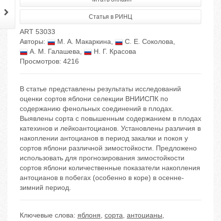
Статья в РИНЦ
ART 53033
Авторы:
М. А. Макаркина
,
С. Е. Соколова
,
А. М. Галашева
,
Н. Г. Красова
Просмотров: 4216
В статье представлены результаты исследований
оценки сортов яблони селекции ВНИИСПК по
содержанию фенольных соединений в плодах.
Выявлены сорта с повышенным содержанием в плодах
катехинов и лейкоантоцианов. Установлены различия в
накоплении антоцианов в период закалки и покоя у
сортов яблони различной зимостойкости. Предложено
использовать для прогнозирования зимостойкости
сортов яблони количественные показатели накопления
антоцианов в побегах (особенно в коре) в осенне-
зимний период.
Ключевые слова:
яблоня
,
сорта
,
антоцианы
,