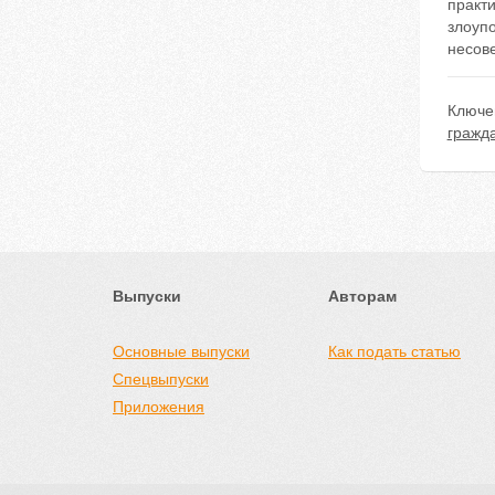
практи
злоуп
несов
Ключе
гражда
Выпуски
Авторам
Основные выпуски
Как подать статью
Спецвыпуски
Приложения