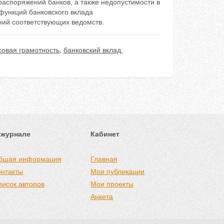
распоряжений банков, а также недопустимости в
функций банковского вклада
ний соответствующих ведомств.
овая грамотность
,
банковский вклад
,
 журнале
Кабинет
бщая информация
Главная
онтакты
Мои публикации
писок авторов
Мои проекты
Анкета