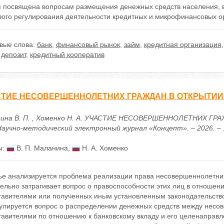
я посвящена вопросам размещения денежных средств населения, 
вого регулирования деятельности кредитных и микрофинансовых о
вые слова:
банк
,
финансовый рынок
,
займ
,
кредитная организация
,
депозит
,
кредитный кооператив
ТИЕ НЕСОВЕРШЕННОЛЕТНИХ ГРАЖДАН В ОТКРЫТИИ 
ина В. П. , Хоменко Н. А. УЧАСТИЕ НЕСОВЕРШЕННОЛЕТНИХ Г
Научно-методический электронный журнал «Концепт». – 2026. – . –
ы:
В. П. Маланина
,
Н. А. Хоменко
ье анализируется проблема реализации права несовершеннолетних 
тельно затрагивает вопрос о правоспособности этих лиц в отноше
тавителями или полученных иным установленным законодательство
гулируется вопрос о распределении денежных средств между несо
тавителями по отношению к банковскому вкладу и его целенаправ