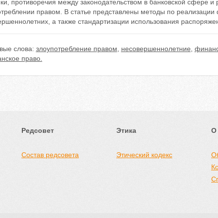
ки, противоречия между законодательством в банковской сфере и 
отреблении правом. В статье представлены методы по реализации 
ершеннолетних, а также стандартизации использования распоряже
вые слова:
злоупотребление правом
,
несовершеннолетние
,
финанс
нское право.
Редсовет
Этика
О
Состав редсовета
Этический кодекс
О
К
С