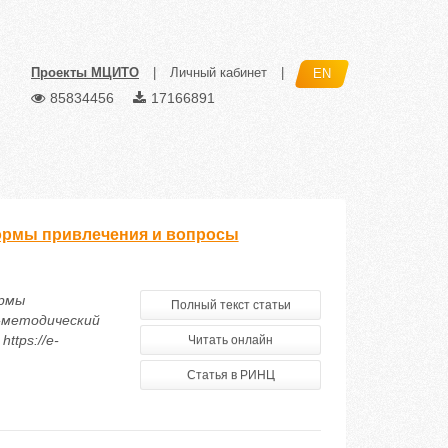
Проекты МЦИТО
|
Личный кабинет
|
EN
85834456
17166891
ормы привлечения и вопросы
ормы
Полный текст статьи
о-методический
ttps://e-
Читать онлайн
Статья в РИНЦ