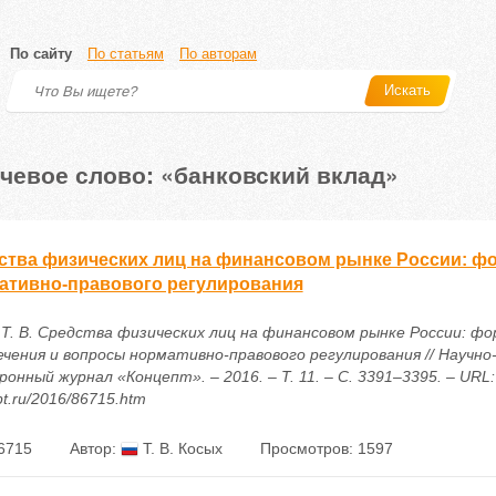
По сайту
По статьям
По авторам
Искать
чевое слово: «банковский вклад»
ства физических лиц на финансовом рынке России: ф
ативно-правового регулирования
 Т. В. Средства физических лиц на финансовом рынке России: ф
ечения и вопросы нормативно-правового регулирования // Научн
онный журнал «Концепт». – 2016. – Т. 11. – С. 3391–3395. – URL: h
t.ru/2016/86715.htm
6715
Автор:
Т. В. Косых
Просмотров: 1597