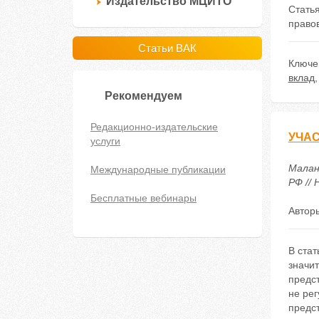
Издательство МЦИТО
Стать
право
Статьи ВАК
Ключе
вклад
Рекомендуем
Редакционно-издательские
УЧАС
услуги
Малан
Международные публикации
РФ // 
Бесплатные вебинары
Автор
В стат
значи
предс
не ре
предс