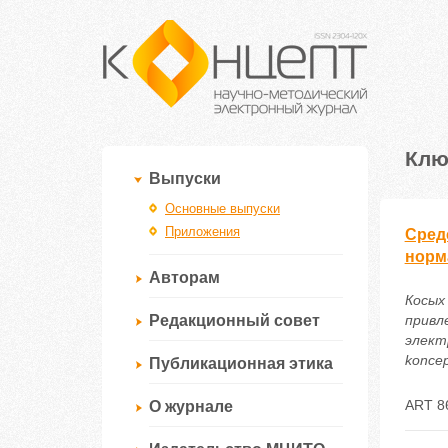
Клю
Выпуски
Основные выпуски
Приложения
Сред
норм
Авторам
Косых
Редакционный совет
привл
электр
koncep
Публикационная этика
ART 8
О журнале