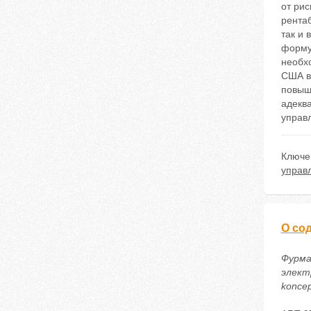
от рис
рентаб
так и
форму
необхо
США в 
повыш
адекв
управ
Ключе
управ
О со
Фурма
электр
koncep