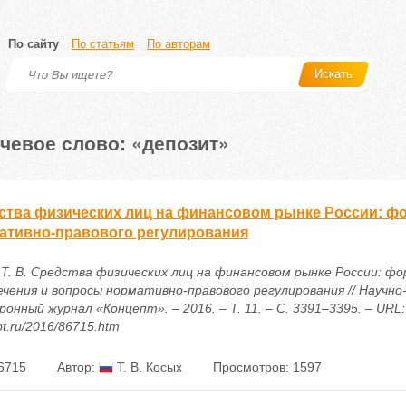
По сайту
По статьям
По авторам
Искать
чевое слово: «депозит»
ства физических лиц на финансовом рынке России: ф
ативно-правового регулирования
 Т. В. Средства физических лиц на финансовом рынке России: ф
ечения и вопросы нормативно-правового регулирования // Научн
онный журнал «Концепт». – 2016. – Т. 11. – С. 3391–3395. – URL: h
t.ru/2016/86715.htm
6715
Автор:
Т. В. Косых
Просмотров: 1597