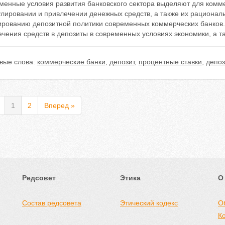
менные условия развития банковского сектора выделяют для комм
улировании и привлечении денежных средств, а также их рациона
рованию депозитной политики современных коммерческих банков. 
чения средств в депозиты в современных условиях экономики, а т
вые слова:
коммерческие банки
,
депозит
,
процентные ставки
,
депо
1
2
Вперед »
Редсовет
Этика
О
Состав редсовета
Этический кодекс
О
К