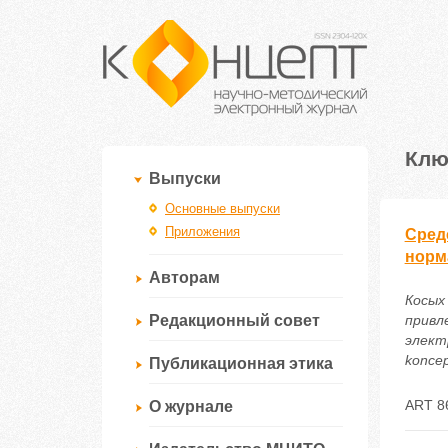
Клю
Выпуски
Основные выпуски
Приложения
Сред
норм
Авторам
Косых
Редакционный совет
привл
электр
koncep
Публикационная этика
ART 8
О журнале