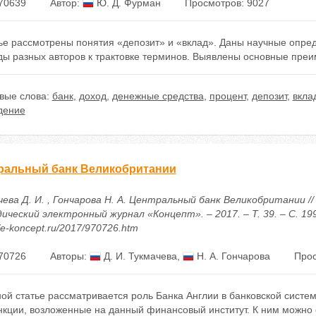
70639
Автор:
Ю. Д. Фурман
Просмотров: 9027
тье рассмотрены понятия «депозит» и «вклад». Даны научные опре
ы разных авторов к трактовке терминов. Выявлены основные преим
вые слова:
банк
,
доход
,
денежные средства
,
процент
,
депозит
,
вкла
дение
ральный банк Великобритании
ева Д. И. , Гончарова Н. А. Центральный банк Великобритании //
ический электронный журнал «Концепт». – 2017. – Т. 39. – С. 19
//e-koncept.ru/2017/970726.htm
70726
Авторы:
Д. И. Тукмачева
,
Н. А. Гончарова
Прос
ной статье рассматривается роль Банка Англии в банковской сист
нкции, возложенные на данный финансовый институт. К ним можно 