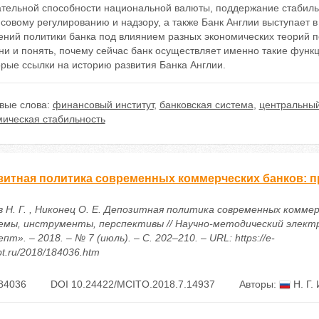
ательной способности национальной валюты, поддержание стабиль
овому регулированию и надзору, а также Банк Англии выступает в
ений политики банка под влиянием разных экономических теорий п
и и понять, почему сейчас банк осуществляет именно такие функц
рые ссылки на историю развития Банка Англии.
вые слова:
финансовый институт
,
банковская система
,
центральный
мическая стабильность
зитная политика современных коммерческих банков: 
в Н. Г. , Никонец О. Е. Депозитная политика современных коммер
емы, инструменты, перспективы // Научно-методический элект
пт». – 2018. – № 7 (июль). – С. 202–210. – URL: https://e-
t.ru/2018/184036.htm
84036
DOI 10.24422/MCITO.2018.7.14937
Авторы:
Н. Г.