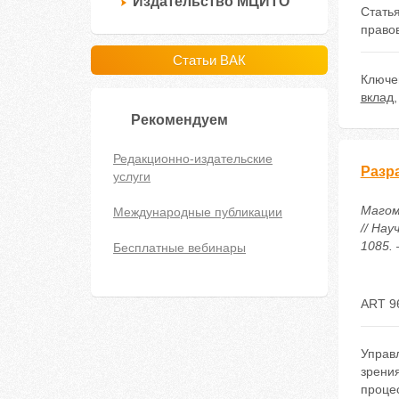
Издательство МЦИТО
Стать
право
Статьи ВАК
Ключе
вклад
Рекомендуем
Редакционно-издательские
Разр
услуги
Магом
Международные публикации
// Нау
1085. 
Бесплатные вебинары
ART 9
Управл
зрения
проце