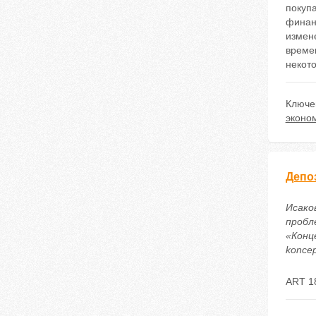
покуп
финанс
измен
времен
некото
Ключе
эконо
Депо
Исако
пробл
«Конце
koncep
ART 1