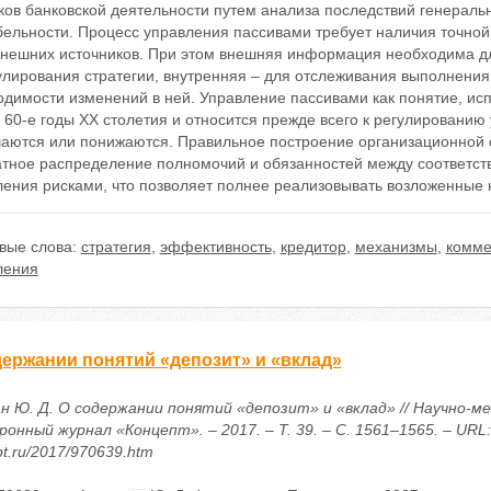
ков банковской деятельности путем анализа последствий генеральн
ельности. Процесс управления пассивами требует наличия точной
 внешних источников. При этом внешняя информация необходима дл
лирования стратегии, внутренняя – для отслеживания выполнения
димости изменений в ней. Управление пассивами как понятие, исп
60-е годы ХХ столетия и относится прежде всего к регулированию 
аются или понижаются. Правильное построение организационной 
атное распределение полномочий и обязанностей между соответс
ления рисками, что позволяет полнее реализовывать возложенные 
вые слова:
стратегия
,
эффективность
,
кредитор
,
механизмы
,
комме
ления
держании понятий «депозит» и «вклад»
н Ю. Д. О содержании понятий «депозит» и «вклад» // Научно-м
онный журнал «Концепт». – 2017. – Т. 39. – С. 1561–1565. – URL: h
t.ru/2017/970639.htm