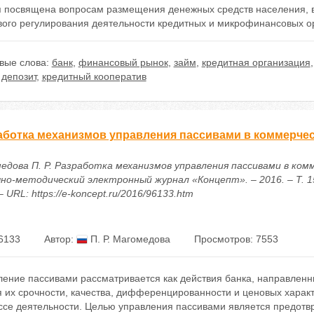
я посвящена вопросам размещения денежных средств населения, 
вого регулирования деятельности кредитных и микрофинансовых о
вые слова:
банк
,
финансовый рынок
,
займ
,
кредитная организация
,
депозит
,
кредитный кооператив
аботка механизмов управления пассивами в коммерчес
едова П. Р. Разработка механизмов управления пассивами в ком
чно-методический электронный журнал «Концепт». – 2016. – Т. 15
– URL: https://e-koncept.ru/2016/96133.htm
6133
Автор:
П. Р. Магомедова
Просмотров: 7553
ение пассивами рассматривается как действия банка, направленн
 их срочности, качества, дифференцированности и ценовых характ
ссе деятельности. Целью управления пассивами является предотв