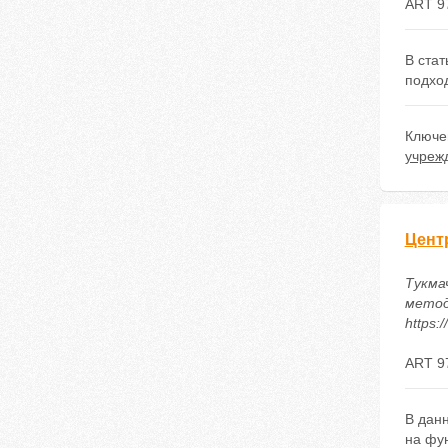
ART 9
В ста
подход
Ключе
учреж
Цент
Тукмач
метод
https:
ART 9
В дан
на фу