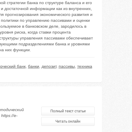
ой стратегии банка по структуре баланса и его
 и достаточной информации как из внутренних,
я прогнозирования экономического развития и
 политики по управлению пассивами и оценки
ользуемое в банковском деле, зародилось в
уровня риска, когда ставки процента
структуры управления пассивами обеспечивает
твующими подразделениями банка и уровнями
на них функции.
рческий банк
,
банки
,
депозит
,
пассивы
,
техника
етодический
Полный текст статьи
ttps://e-
Читать онлайн