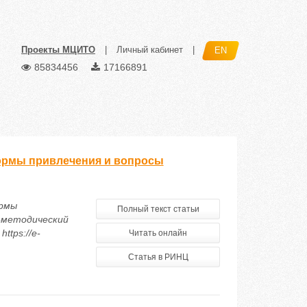
Проекты МЦИТО
|
Личный кабинет
|
EN
85834456
17166891
ормы привлечения и вопросы
ормы
Полный текст статьи
о-методический
ttps://e-
Читать онлайн
Статья в РИНЦ