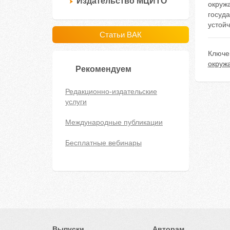
Издательство МЦИТО
окруж
госуд
устойч
Статьи ВАК
Ключе
окруж
Рекомендуем
Редакционно-издательские
услуги
Международные публикации
Бесплатные вебинары
Выпуски
Авторам