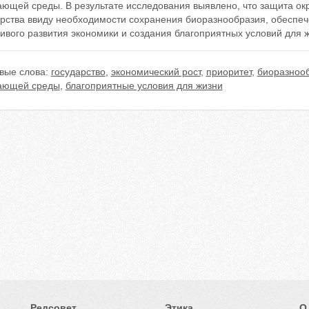
ающей среды. В результате исследования выявлено, что защита о
арства ввиду необходимости сохранения биоразнообразия, обеспе
ивого развития экономики и создания благоприятных условий для 
вые слова:
государство
,
экономический рост
,
приоритет
,
биоразноо
ающей среды
,
благоприятные условия для жизни
Редсовет
Этика
О