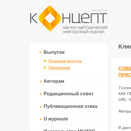
Клю
Выпуски
Основные выпуски
Приложения
СОВ
ПРИО
Авторам
Тихон
Редакционный совет
КАК П
URL: h
Публикационная этика
Автор
О журнале
В дан