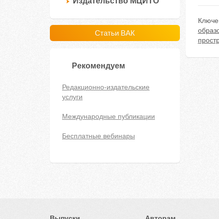
Издательство МЦИТО
Ключе
образ
Статьи ВАК
прост
Рекомендуем
Редакционно-издательские
услуги
Международные публикации
Бесплатные вебинары
Выпуски
Авторам