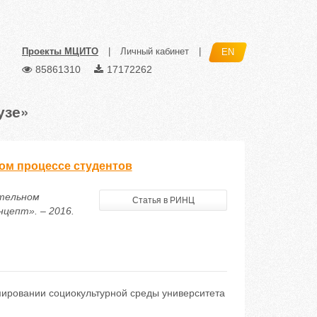
Проекты МЦИТО
|
Личный кабинет
|
EN
85861310
17172262
узе»
ом процессе студентов
ательном
Статья в РИНЦ
цепт». – 2016.
ировании социокультурной среды университета