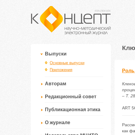
Клю
Выпуски
Основные выпуски
Приложения
Роль
Авторам
Клеко
проце
– Т. 2
Редакционный совет
ART 5
Публикационная этика
О журнале
Рассм
как фа