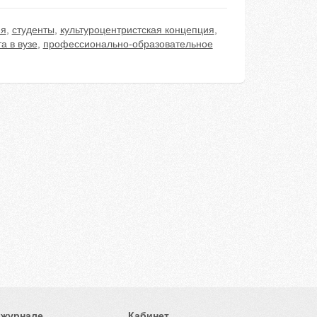
ия
,
студенты
,
культуроцентристская концепция
,
а в вузе
,
профессионально-образовательное
 журнале
Кабинет