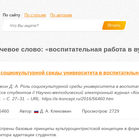
По сайту
По статьям
По авторам
Искать
чевое слово: «воспитательная работа в в
 социокультурной среды университета в воспитательн
вкин Д. А. Роль социокультурной среды университета в воспит
ссе студентов // Научно-методический электронный журнал «Кон
8. – С. 27–31. – URL: https://e-koncept.ru/2016/56460.htm
6460
Автор:
Д. А. Клековкин
Просмотров: 2729
отрены базовые принципы культуроцентристской концепции в форм
ктора адаптации студентов.