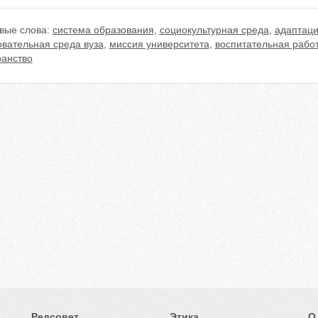
вые слова:
система образования
,
социокультурная среда
,
адаптац
овательная среда вуза
,
миссия университета
,
воспитательная работ
ранство
Редсовет
Этика
О