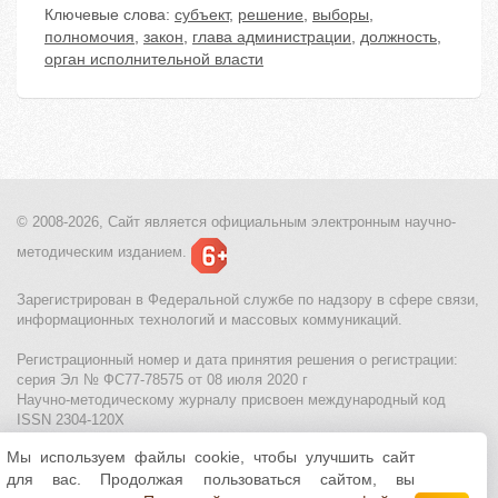
Ключевые слова:
субъект
,
решение
,
выборы
,
полномочия
,
закон
,
глава администрации
,
должность
,
орган исполнительной власти
© 2008-2026, Сайт является
официальным электронным
научно-
методическим изданием.
Зарегистрирован в Федеральной службе по надзору в сфере связи,
информационных технологий и массовых коммуникаций.
Регистрационный номер и дата принятия решения о регистрации:
серия Эл № ФС77-78575 от 08 июля 2020 г
Научно-методическому журналу присвоен международный код
ISSN 2304-120X
Мы используем файлы cookie, чтобы улучшить сайт
МЦИТО
|
Школьные олимпиады и онлайн конкурсы для детей
|
для вас. Продолжая пользоваться сайтом, вы
Политика использования файлов cookie
|
Политика обработки и