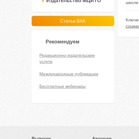
Издательство МЦИТО
школе 
Ключе
Статьи ВАК
социа
Рекомендуем
Редакционно-издательские
услуги
Международные публикации
Бесплатные вебинары
Выпуски
Авторам