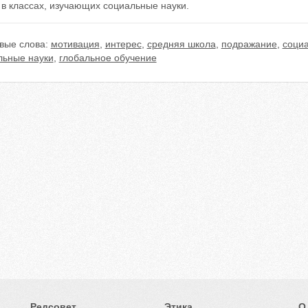
в классах, изучающих социальные науки.
вые слова:
мотивация
,
интерес
,
средняя школа
,
подражание
,
социа
льные науки
,
глобальное обучение
Редсовет
Этика
О