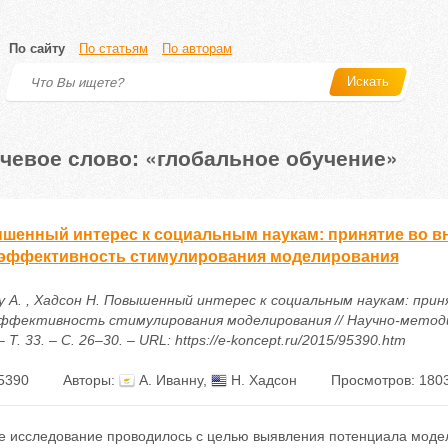
По сайту
По статьям
По авторам
Искать
чевое слово: «глобальное обучение»
шенный интерес к социальным наукам: принятие во в
эффективность стимулирования моделирования
у А. , Хадсон Н. Повышенный интерес к социальным наукам: при
ффективность стимулирования моделирования // Научно-методи
– Т. 33. – С. 26–30. – URL: https://e-koncept.ru/2015/95390.htm
5390
Авторы:
А. Иванну
,
Н. Хадсон
Просмотров: 180
е исследование проводилось с целью выявления потенциала моде