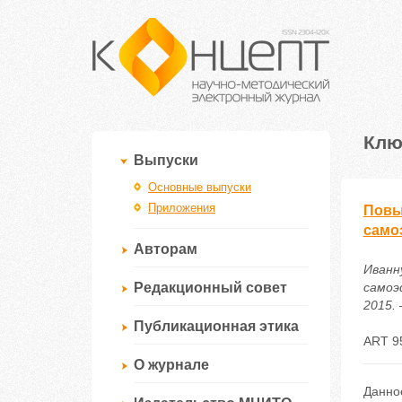
Клю
Выпуски
Основные выпуски
Приложения
Повы
само
Авторам
Иванн
Редакционный совет
самоэ
2015. 
Публикационная этика
ART 9
О журнале
Данно