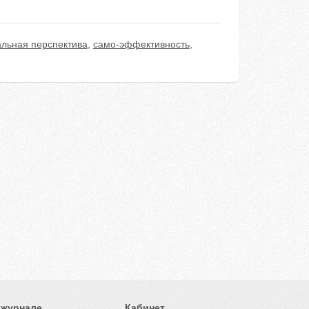
льная перспектива
,
само-эффективность
,
 журнале
Кабинет