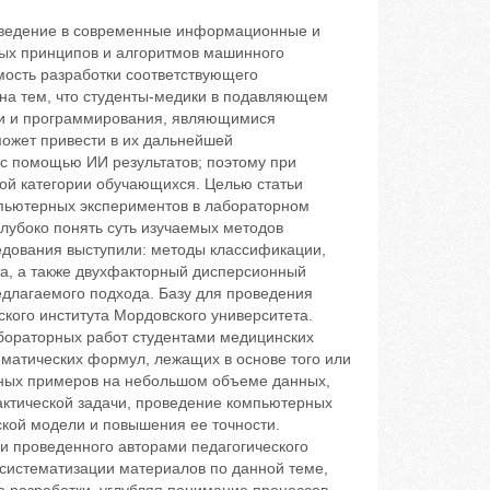
«Введение в современные информационные и
ых принципов и алгоритмов машинного
имость разработки соответствующего
на тем, что студенты-медики в подавляющем
ки и программирования, являющимися
может привести в их дальнейшей
с помощью ИИ результатов; поэтому при
ой категории обучающихся. Целью статьи
пьютерных экспериментов в лабораторном
лубоко понять суть изучаемых методов
едования выступили: методы классификации,
, а также двухфакторный дисперсионный
едлагаемого подхода. Базу для проведения
кого института Мордовского университета.
бораторных работ студентами медицинских
ематических формул, лежащих в основе того или
ных примеров на небольшом объеме данных,
актической задачи, проведение компьютерных
кой модели и повышения ее точности.
 проведенного авторами педагогического
 систематизации материалов по данной теме,