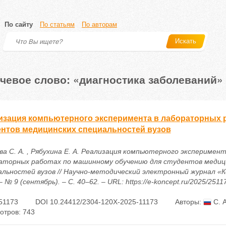
По сайту
По статьям
По авторам
Искать
чевое слово: «диагностика заболеваний»
изация компьютерного эксперимента в лабораторных 
ентов медицинских специальностей вузов
ва С. А. , Рябухина Е. А. Реализация компьютерного эксперимент
аторных работах по машинному обучению для студентов медиц
альностей вузов // Научно-методический электронный журнал «К
– № 9 (сентябрь). – С. 40–62. – URL: https://e-koncept.ru/2025/2511
51173
DOI 10.24412/2304-120X-2025-11173
Авторы:
С. 
отров: 743