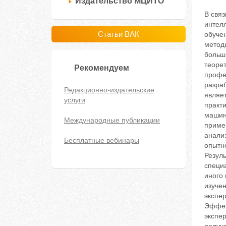
Издательство МЦИТО
В свя
интел
Статьи ВАК
обучен
метод
больш
теоре
Рекомендуем
профе
разра
Редакционно-издательские
являе
услуги
практ
машин
Международные публикации
приме
анали
Бесплатные вебинары
опытн
Резул
специ
иного
изуче
экспе
Эффек
экспе