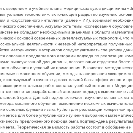
зи с введением в учебные планы медицинских вузов дисциплины 
лектуальные технологии», включающей раздел по изучению основн
ия и искусственного интеллекта (далее – ИИ), возникает необход
ического обеспечения. Актуальность темы исследования обусловле
инстве не обладают необходимыми знаниями в области математи
тической основой современных интеллектуальных технологий, что 
ссиональной деятельности к неверной интерпретации полученных 
ботке методических материалов следует учитывать специфику данн
тся описание предлагаемого авторами подхода по реализации ком
икуме вышеуказанной дисциплины, позволяющих студентам более г
ного обучения и условий их применения. В качестве методов иссл
няемые в машинном обучении, методы планирования эксперимента
з, используемый в качестве доказательной базы эффективности пр
о-экспериментальных работ составил учебный контингент Медицинс
ьтатом является разработанный авторами подход к выполнению ла
альностей вузов. Данный подход включает: изучение основных мат
 метода машинного обучения, выполнение несложных вычислитель
ние основных функций языка Python для реализации конкретной пр
риментов для более углубленного изучения выбранной математичес
тивность предложенного подхода была подтверждена результатами
римента. Теоретическая значимость работы состоит в обобщении и