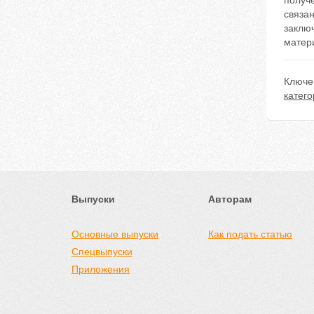
получ
связан
заключ
матер
Ключе
катег
Выпуски
Авторам
Основные выпуски
Как подать статью
Спецвыпуски
Приложения