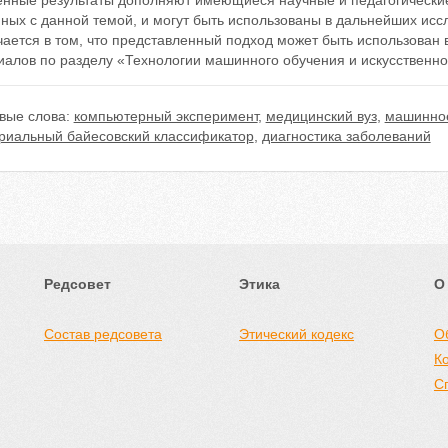
енные результаты дополняют имеющиеся научные и педагогические
ных с данной темой, и могут быть использованы в дальнейших исс
ается в том, что представленный подход может быть использован 
иалов по разделу «Технологии машинного обучения и искусственно
вые слова:
компьютерный эксперимент
,
медицинский вуз
,
машинно
ориальный байесовский классификатор
,
диагностика заболеваний
Редсовет
Этика
О
Состав редсовета
Этический кодекс
О
К
С