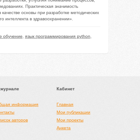
 разработки, углубляя понимание процессов,
ледованиях. Практическая значимость
в качестве основы при разработке методических
го интеллекта в здравоохранении».
е обучение
,
язык программирования python
,
 журнале
Кабинет
бщая информация
Главная
онтакты
Мои публикации
писок авторов
Мои проекты
Анкета