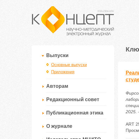
Клю
Выпуски
Основные выпуски
Приложения
Реал
студ
Авторам
Фирсо
Редакционный совет
лабор
специ
2025. 
Публикационная этика
ART 2
О журнале
Просм