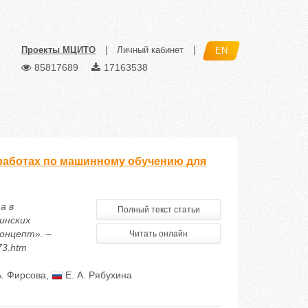
Проекты МЦИТО
|
Личный кабинет
|
EN
85817689
17163538
работах по машинному обучению для
а в
Полный текст статьи
инских
онцепт». –
Читать онлайн
73.htm
А. Фирсова
,
Е. А. Рябухина