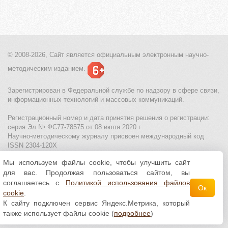
© 2008-2026, Сайт является
официальным электронным
научно-
методическим изданием.
Зарегистрирован в Федеральной службе по надзору в сфере связи,
информационных технологий и массовых коммуникаций.
Регистрационный номер и дата принятия решения о регистрации:
серия Эл № ФС77-78575 от 08 июля 2020 г
Научно-методическому журналу присвоен международный код
ISSN 2304-120X
Мы используем файлы cookie, чтобы улучшить сайт
МЦИТО
|
Школьные олимпиады и онлайн конкурсы для детей
|
для вас. Продолжая пользоваться сайтом, вы
Политика использования файлов cookie
|
Политика обработки и
защиты персональных данных
соглашаетесь с
Политикой использования файлов
Ок
cookie
.
Все материалы доступны по
лицензии Creative
К сайту подключен сервис Яндекс.Метрика, который
Commons С указанием авторства 4.0 Всемирная
.
также использует файлы cookie (
подробнее
)