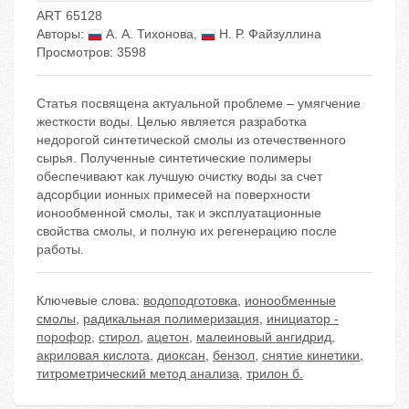
ART 65128
Авторы:
А. А. Тихонова
,
Н. Р. Файзуллина
Просмотров: 3598
Статья посвящена актуальной проблеме – умягчение
жесткости воды. Целью является разработка
недорогой синтетической смолы из отечественного
сырья. Полученные синтетические полимеры
обеспечивают как лучшую очистку воды за счет
адсорбции ионных примесей на поверхности
ионообменной смолы, так и эксплуатационные
свойства смолы, и полную их регенерацию после
работы.
Ключевые слова:
водоподготовка
,
ионообменные
смолы
,
радикальная полимеризация
,
инициатор -
порофор
,
стирол
,
ацетон
,
малеиновый ангидрид
,
акриловая кислота
,
диоксан
,
бензол
,
снятие кинетики
,
титрометрический метод анализа
,
трилон б.