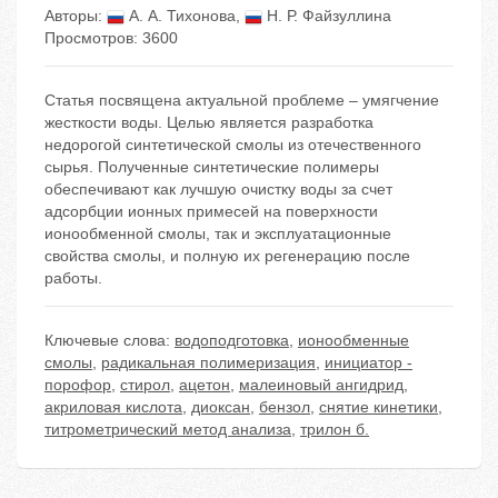
Авторы:
А. А. Тихонова
,
Н. Р. Файзуллина
Просмотров: 3600
Статья посвящена актуальной проблеме – умягчение
жесткости воды. Целью является разработка
недорогой синтетической смолы из отечественного
сырья. Полученные синтетические полимеры
обеспечивают как лучшую очистку воды за счет
адсорбции ионных примесей на поверхности
ионообменной смолы, так и эксплуатационные
свойства смолы, и полную их регенерацию после
работы.
Ключевые слова:
водоподготовка
,
ионообменные
смолы
,
радикальная полимеризация
,
инициатор -
порофор
,
стирол
,
ацетон
,
малеиновый ангидрид
,
акриловая кислота
,
диоксан
,
бензол
,
снятие кинетики
,
титрометрический метод анализа
,
трилон б.