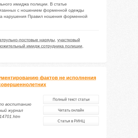
ьного имиджа полиции. В статье
связанных с ношением форменной одежды
и за нарушения Правил ношения форменной
атрульно-постовые наряды
,
участковый
ложительный имидж сотрудника полиции
,
кументированию фактов не исполнения
есовершеннолетних
Полный текст статьи
по воспитанию
ный журнал
Читать онлайн
/14701.htm
Статья в РИНЦ