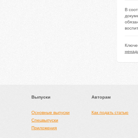
В соо
докум
обяза
воспи
Ключе
ненад
Выпуски
Авторам
Основные выпуски
Как подать статью
Спецвыпуски
Приложения