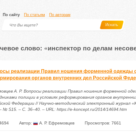
По сайту
По статьям
По авторам
Искать
чевое слово: «инспектор по делам несо
осы реализации Правил ношения форменной одежды с
рмирования органов внутренних дел Российской Фед
овцев А. Р. Вопросы реализации Правил ношения форменной од
дниками полиции в условиях реформирования органов внутренни
йской Федерации // Научно-методический электронный журнал «
– № S15. – С. 36–40. – URL: https://e-koncept.ru/2014/14694.htm
4694
Автор:
А. Р. Ефремовцев
Просмотров: 7661