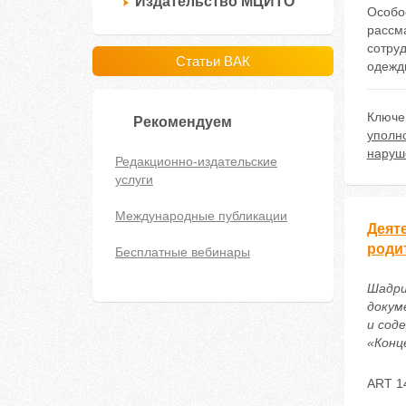
Издательство МЦИТО
Особо
рассм
сотру
Статьи ВАК
одежд
Ключе
Рекомендуем
уполн
наруш
Редакционно-издательские
услуги
Международные публикации
Деят
роди
Бесплатные вебинары
Шадри
докум
и сод
«Конце
ART 1