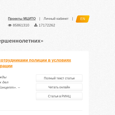
Проекты МЦИТО
|
Личный кабинет
|
EN
85861310
17172262
вершеннолетних»
отрудниками полиции в условиях
ерации
ежды
Полный текст статьи
х дел
Концепт». –
Читать онлайн
Статья в РИНЦ