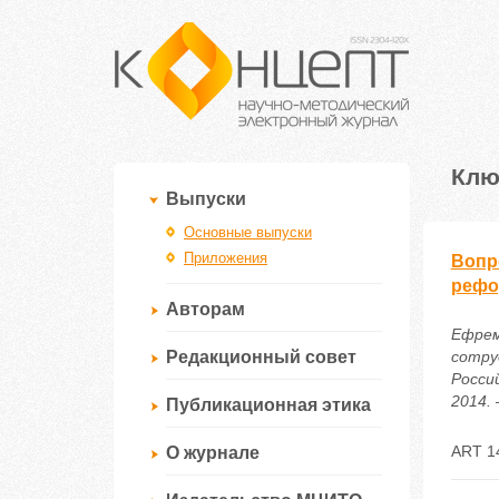
Клю
Выпуски
Основные выпуски
Приложения
Вопр
рефо
Авторам
Ефрем
Редакционный совет
сотру
Росси
2014. 
Публикационная этика
ART 1
О журнале