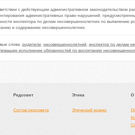
тветствии с действующим административном законодательством р
ентирования административных право-нарушений, предусмотренных
нности инспектора по делам несовершеннолетних по выявлению р
танию и содержанию несовершеннолетних.
вые слова:
родители
,
несовершеннолетний
,
инспектор по делам н
лежащее исполнение обязанностей по воспитанию несовершеннол
Редсовет
Этика
О
Состав редсовета
Этический кодекс
О
К
С