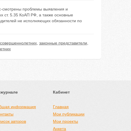
ас-смотрены проблемы выявления и
 ст. 5.35 КоАП РФ, а также основные
одителей не исполняющих обязанности по
есовершеннолетних
,
законные представители
,
етних
 журнале
Кабинет
бщая информация
Главная
онтакты
Мои публикации
писок авторов
Мои проекты
Анкета