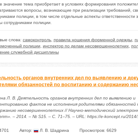
е значение тема приобретает в условиях формирования положител
атриваются вопросы, возникающие при реализации требований, 
дниками полиции, в том числе отдельные аспекты ответственност
ы сотрудниками полиции.
вые слова:
самоконтроль
,
правила ношения форменной одежды
,
п
омоченный полиции
,
инспектор по делам несовершеннолетних
,
по
ение служебной дисциплины
ельность органов внутренних дел по выявлению и до
телями обязанностей по воспитанию и содержанию н
на Л. В. Деятельность органов внутренних дел по выявлению и
ентированию фактов не исполнения родителями обязанностей 
ержанию несовершеннолетних // Научно-методический электрон
пт». – 2014. – № S15. – С. 71–75. – URL: https://e-koncept.ru/2014
4701
Автор:
Л. В. Шадрина
Просмотров: 6629