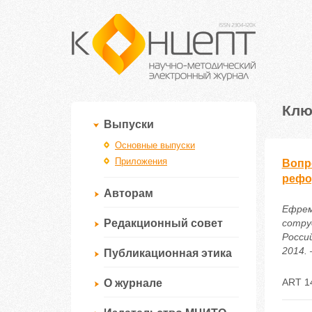
Клю
Выпуски
Основные выпуски
Приложения
Вопр
рефо
Авторам
Ефрем
Редакционный совет
сотру
Росси
2014. 
Публикационная этика
ART 1
О журнале