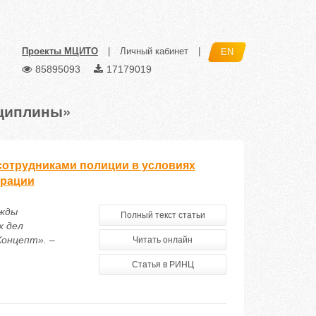
Проекты МЦИТО
|
Личный кабинет
|
EN
85895093
17179019
сциплины»
отрудниками полиции в условиях
ерации
ежды
Полный текст статьи
х дел
Концепт». –
Читать онлайн
Статья в РИНЦ