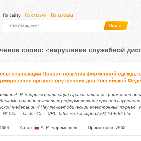
По сайту
По статьям
По авторам
Искать
чевое слово: «нарушение служебной ди
осы реализации Правил ношения форменной одежды с
рмирования органов внутренних дел Российской Фед
овцев А. Р. Вопросы реализации Правил ношения форменной од
дниками полиции в условиях реформирования органов внутренни
йской Федерации // Научно-методический электронный журнал «
– № S15. – С. 36–40. – URL: https://e-koncept.ru/2014/14694.htm
4694
Автор:
А. Р. Ефремовцев
Просмотров: 7663