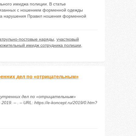
ьного имиджа полиции. В статье
связанных с ношением форменной одежды
и за нарушения Правил ношения форменной
атрульно-постовые наряды
,
участковый
ложительный имидж сотрудника полиции
,
ренних дел по «отрицательным»
нутренних дел по «отрицательным»
9. – . – URL: https://e-koncept.ru/2019/0.htm?