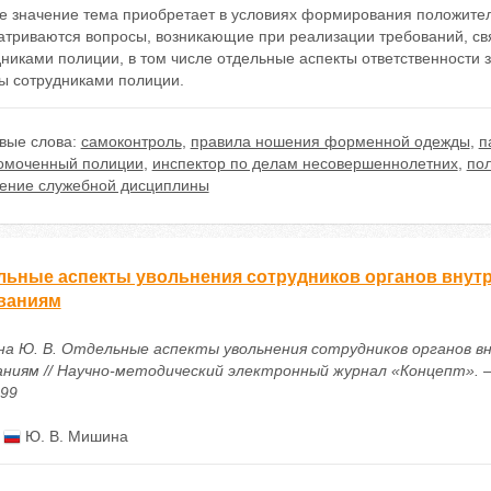
е значение тема приобретает в условиях формирования положител
атриваются вопросы, возникающие при реализации требований, 
дниками полиции, в том числе отдельные аспекты ответственност
ы сотрудниками полиции.
вые слова:
самоконтроль
,
правила ношения форменной одежды
,
п
омоченный полиции
,
инспектор по делам несовершеннолетних
,
по
ение служебной дисциплины
льные аспекты увольнения сотрудников органов внут
ваниям
а Ю. В. Отдельные аспекты увольнения сотрудников органов в
ниям // Научно-методический электронный журнал «Концепт». – 201
099
:
Ю. В. Мишина