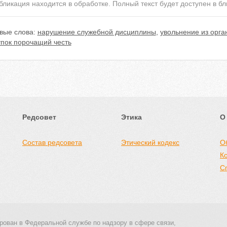
бликация находится в обработке. Полный текст будет доступен в б
вые слова:
нарушение служебной дисциплины
,
увольнение из орга
упок порочащий честь
Редсовет
Этика
О
Состав редсовета
Этический кодекс
О
К
С
рован в Федеральной службе по надзору в сфере связи,