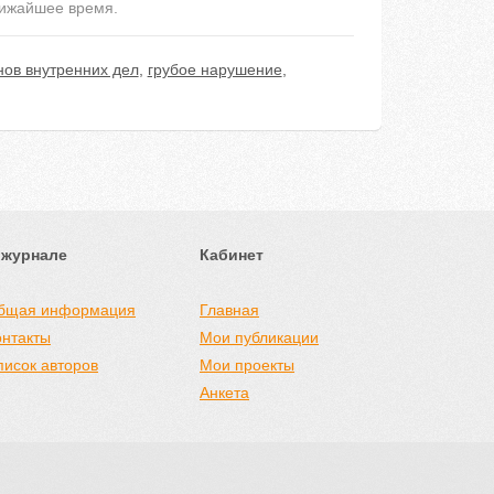
лижайшее время.
нов внутренних дел
,
грубое нарушение
,
 журнале
Кабинет
бщая информация
Главная
онтакты
Мои публикации
писок авторов
Мои проекты
Анкета