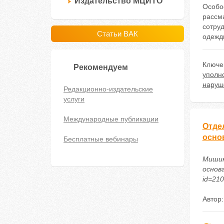
Издательство МЦИТО
Особо
рассм
сотру
Статьи ВАК
одежд
Ключе
Рекомендуем
уполн
наруш
Редакционно-издательские
услуги
Международные публикации
Отде
осно
Бесплатные вебинары
Мишин
основа
id=21
Автор