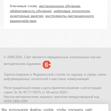
Ключевые слова:
дистанционное обучение
,
эффективность обучения
,
цифровые технологии
,
аудиторные занятия
,
инструменты дистанционного
взаимодействия
© 2008-2026, Сайт является
официальным электронным
научно-
методическим изданием.
Зарегистрирован в Федеральной службе по надзору в сфере связи,
информационных технологий и массовых коммуникаций.
Регистрационный номер и дата принятия решения о регистрации:
серия Эл № ФС77-78575 от 08 июля 2020 г
Научно-методическому журналу присвоен международный код
ISSN 2304-120X
Мы используем файлы cookie, чтобы улучшить сайт
МЦИТО
|
Школьные олимпиады и онлайн конкурсы для детей
|