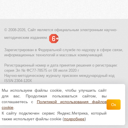
© 2008-2026, Сайт является
официальным электронным
научно-
методическим изданием.
Зарегистрирован в Федеральной службе по надзору в сфере связи,
информационных технологий и массовых коммуникаций.
Регистрационный номер и дата принятия решения о регистрации:
серия Эл № ФС77-78575 от 08 июля 2020 г
Научно-методическому журналу присвоен международный код
ISSN 2304-120X
Мы используем файлы cookie, чтобы улучшить сайт
МЦИТО
|
Школьные олимпиады и онлайн конкурсы для детей
|
для вас. Продолжая пользоваться сайтом, вы
Политика использования файлов cookie
|
Политика обработки и
защиты персональных данных
соглашаетесь с
Политикой использования файлов
Ок
cookie
.
Все материалы доступны по
лицензии Creative
К сайту подключен сервис Яндекс.Метрика, который
Commons С указанием авторства 4.0 Всемирная
.
также использует файлы cookie (
подробнее
)