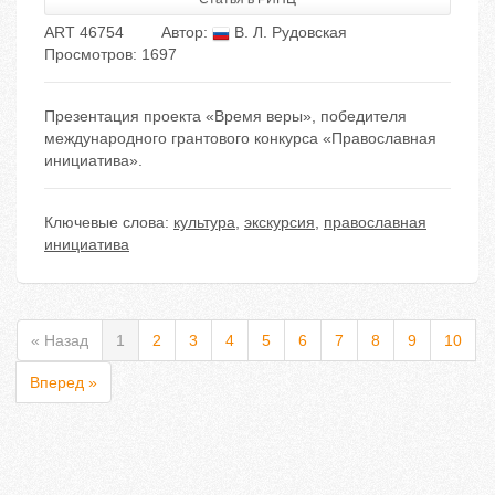
ART 46754
Автор:
В. Л. Рудовская
Просмотров: 1697
Презентация проекта «Время веры», победителя
международного грантового конкурса «Православная
инициатива».
Ключевые слова:
культура
,
экскурсия
,
православная
инициатива
« Назад
1
2
3
4
5
6
7
8
9
10
Вперед »