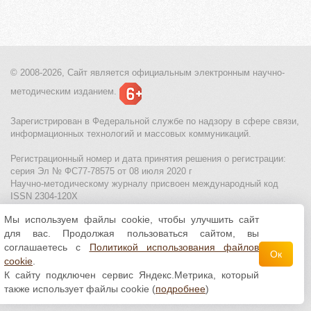
© 2008-2026, Сайт является
официальным электронным
научно-
методическим изданием.
Зарегистрирован в Федеральной службе по надзору в сфере связи,
информационных технологий и массовых коммуникаций.
Регистрационный номер и дата принятия решения о регистрации:
серия Эл № ФС77-78575 от 08 июля 2020 г
Научно-методическому журналу присвоен международный код
ISSN 2304-120X
Мы используем файлы cookie, чтобы улучшить сайт
МЦИТО
|
Школьные олимпиады и онлайн конкурсы для детей
|
для вас. Продолжая пользоваться сайтом, вы
Политика использования файлов cookie
|
Политика обработки и
защиты персональных данных
соглашаетесь с
Политикой использования файлов
Ок
cookie
.
Все материалы доступны по
лицензии Creative
К сайту подключен сервис Яндекс.Метрика, который
Commons С указанием авторства 4.0 Всемирная
.
также использует файлы cookie (
подробнее
)