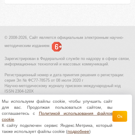
© 2008-2026, Сайт является
официальным электронным
научно-
методическим изданием.
Зарегистрирован в Федеральной службе по надзору в сфере связи,
информационных технологий и массовых коммуникаций.
Регистрационный номер и дата принятия решения о регистрации:
серия Эл № ФС77-78575 от 08 июля 2020 г
Научно-методическому журналу присвоен международный код
ISSN 2304-120X
Мы используем файлы cookie, чтобы улучшить сайт
МЦИТО
|
Школьные олимпиады и онлайн конкурсы для детей
|
для вас. Продолжая пользоваться сайтом, вы
Политика использования файлов cookie
|
Политика обработки и
защиты персональных данных
соглашаетесь с
Политикой использования файлов
Ок
cookie
.
Все материалы доступны по
лицензии Creative
К сайту подключен сервис Яндекс.Метрика, который
Commons С указанием авторства 4.0 Всемирная
.
также использует файлы cookie (
подробнее
)