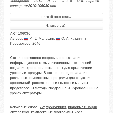
«Концепт». – 2019. – № V4. – С. 1–5. – URL: https://e-
koncept.ru/2019/196030.htm
Полный текст статьи
Читать онлайн
ART 196030
Авторы:
М. Е. Маньшин
,
О. А. Казанчян
Просмотров: 2046
Статья посвящена вопросу использования
информационно-коммуникационных технологий
создания хронологических лент для организации
уроков литературы. В статье проведен анализ
различных комплексных программ для создания
хронолиний, рассмотрены их плюсы и минусы;
представлены методы внедрения ИТ-хронолиний на
уроках литературы.
Ключевые слова:
икт
,
хронолиния
,
информатизация
литература
,
комплексные программы
,
«осз.