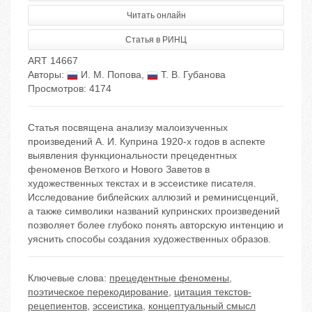
Читать онлайн
Статья в РИНЦ
ART 14667
Авторы:
И. М. Попова
,
Т. В. Губанова
Просмотров: 4174
Статья посвящена анализу малоизученных
произведений А. И. Куприна 1920-х годов в аспекте
выявления функциональности прецедентных
феноменов Ветхого и Нового Заветов в
художественных текстах и в эссеистике писателя.
Исследование библейских аллюзий и реминисценций,
а также символики названий купринских произведений
позволяет более глубоко понять авторскую интенцию и
уяснить способы создания художественных образов.
Ключевые слова:
прецедентные феномены
,
поэтическое перекодирование
,
цитация текстов-
рецепиентов
,
эссеистика
,
концептуальный смысл