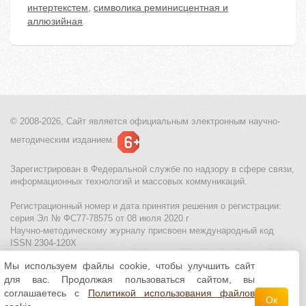
интертекстем
,
символика реминисцентная и
аллюзийная
© 2008-2026, Сайт является
официальным электронным
научно-
методическим изданием.
Зарегистрирован в Федеральной службе по надзору в сфере связи,
информационных технологий и массовых коммуникаций.
Регистрационный номер и дата принятия решения о регистрации:
серия Эл № ФС77-78575 от 08 июля 2020 г
Научно-методическому журналу присвоен международный код
ISSN 2304-120X
Мы используем файлы cookie, чтобы улучшить сайт
МЦИТО
|
Школьные олимпиады и онлайн конкурсы для детей
|
для вас. Продолжая пользоваться сайтом, вы
Политика использования файлов cookie
|
Политика обработки и
защиты персональных данных
соглашаетесь с
Политикой использования файлов
Ок