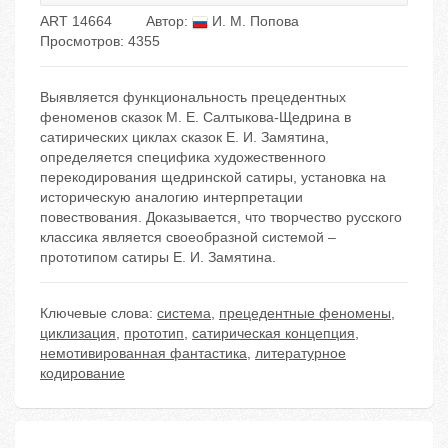
ART 14664
Автор:
И. М. Попова
Просмотров: 4355
Выявляется функциональность прецедентных
феноменов сказок М. Е. Салтыкова-Щедрина в
сатирических циклах сказок Е. И. Замятина,
определяется специфика художественного
перекодирования щедринской сатиры, установка на
историческую аналогию интерпретации
повествования. Доказывается, что творчество русского
классика является своеобразной системой –
прототипом сатиры Е. И. Замятина.
Ключевые слова:
система
,
прецедентные феномены
,
циклизация
,
прототип
,
сатирическая концепция
,
немотивированная фантастика
,
литературное
кодирование