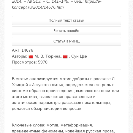
2014. – № S13. – С. 141–145. – URL: https://e-
koncept.ru/2014/14676.htm
Полный текст статьи
Читать онлайн
Статья в РИНЦ
ART 14676
Авторы:
М. В. Тюрина
,
. Сун Цзе
Просмотров: 5970
В статье анализируется мотив доброты в рассказе Л.
Улицкой «Искусство жить», определяется его роль в
системе образов произведения, выявляются носители
этого мотива, выявляются нравственные и
эстетические параметры рассказов писательницы,
делается обзор «истории вопроса».
Ключевые слова:
мотив
,
метафоризация
,
прецедентные феномены
,
новейшая русская проза
,