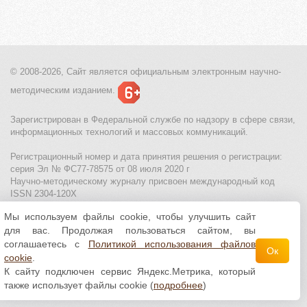
© 2008-2026, Сайт является
официальным электронным
научно-
методическим изданием.
Зарегистрирован в Федеральной службе по надзору в сфере связи,
информационных технологий и массовых коммуникаций.
Регистрационный номер и дата принятия решения о регистрации:
серия Эл № ФС77-78575 от 08 июля 2020 г
Научно-методическому журналу присвоен международный код
ISSN 2304-120X
Мы используем файлы cookie, чтобы улучшить сайт
МЦИТО
|
Школьные олимпиады и онлайн конкурсы для детей
|
для вас. Продолжая пользоваться сайтом, вы
Политика использования файлов cookie
|
Политика обработки и
защиты персональных данных
соглашаетесь с
Политикой использования файлов
Ок
cookie
.
Все материалы доступны по
лицензии Creative
К сайту подключен сервис Яндекс.Метрика, который
Commons С указанием авторства 4.0 Всемирная
.
также использует файлы cookie (
подробнее
)