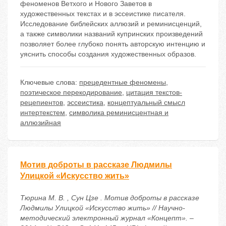
феноменов Ветхого и Нового Заветов в
художественных текстах и в эссеистике писателя.
Исследование библейских аллюзий и реминисценций,
а также символики названий купринских произведений
позволяет более глубоко понять авторскую интенцию и
уяснить способы создания художественных образов.
Ключевые слова:
прецедентные феномены
,
поэтическое перекодирование
,
цитация текстов-
рецепиентов
,
эссеистика
,
концептуальный смысл
интертекстем
,
символика реминисцентная и
аллюзийная
Мотив доброты в рассказе Людмилы
Улицкой «Искусство жить»
Тюрина М. В. , Сун Цзе . Мотив доброты в рассказе
Людмилы Улицкой «Искусство жить» // Научно-
методический электронный журнал «Концепт». –